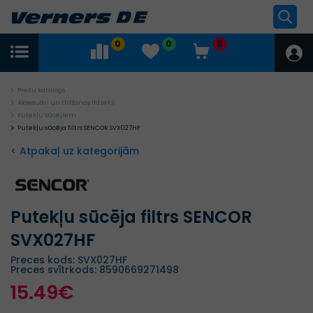
0
0
0
Preču katalogs
Aksesuāri un tīrīšanas līdzekļi
Putekļu sūcējiem
Putekļu sūcēja filtrs SENCOR SVX027HF
< Atpakaļ uz kategorijām
Putekļu sūcēja filtrs SENCOR
SVX027HF
Preces kods: SVX027HF
Preces svītrkods: 8590669271498
15.49€