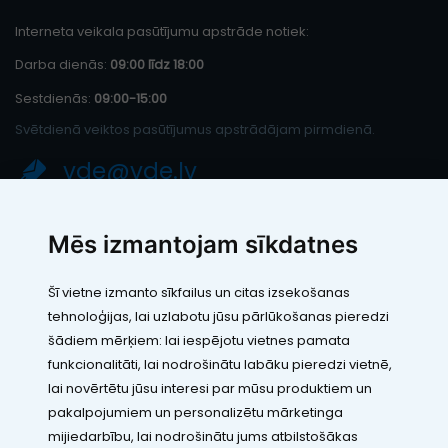
Interneta veikala pasūtījumu apstrāde notiek:
Darba dienās:
09:00 līdz 18:00
Sestdienās:
09:00-15:00
Svētdienā veiktos pasūtījumus apstrādājam pirmdienā.
vde@vde.lv
SIA "LEIC TH"
Mēs izmantojam sīkdatnes
Reģ. Nr.: 40103394280
PVN maksātāja numurs: LV40103394280
Šī vietne izmanto sīkfailus un citas izsekošanas
Juridiskā adrese: Rāmuļu iela 33, Rīga, LV-1005
tehnoloģijas, lai uzlabotu jūsu pārlūkošanas pieredzi
Banka: Paysera LT, UAB
SWIFT: EVIULT21
šādiem mērķiem:
lai iespējotu vietnes pamata
Konts: LT123500010005426773
funkcionalitāti
,
lai nodrošinātu labāku pieredzi vietnē
,
Kontakti
lai novērtētu jūsu interesi par mūsu produktiem un
pakalpojumiem un personalizētu mārketinga
mijiedarbību
,
lai nodrošinātu jums atbilstošākas