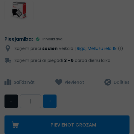
Pieejamība:
Ir noliktavā
Saņem preci
šodien
veikalā |
Rīga, Mellužu iela 19
(1)
Saņem preci ar piegādi
3 - 5
darba dienu laikā
Salīdzināt
Pievienot
Dalīties
−
+
PIEVIENOT GROZAM