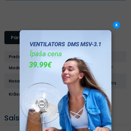
x
Parametri
Preču zīme:
SENCOR
Modelis:
SVX027HF
Putekļu
Nosaukums:
sūcēja filtrs
Krāsa:
Melna
Saistītās preces