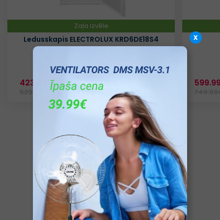
Zaļa Izvēle
x
Ledusskapis ELECTROLUX KRD6DE18S4
Datu lapa
423.99€
599.9
E
529.99€
749.99
SKATĪT VAIRĀK PRECES
Jaunumi