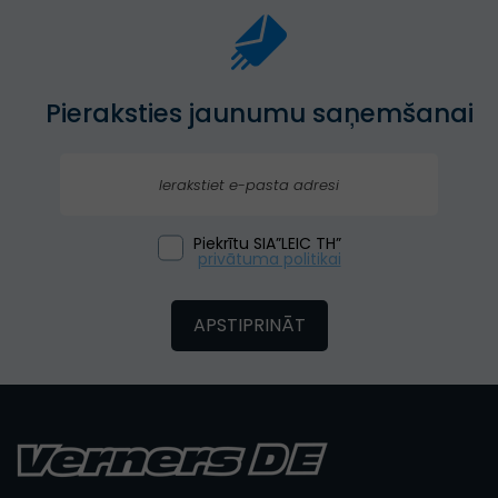
(ledusskapjiem, veļas un trauku mazgājamām mašīnām)
remontu ir iespējams veikt arī pie klienta mājās. Servisā var
pasūtīt nepieciešamās rezerves daļas.
Pieraksties jaunumu saņemšanai
Piekrītu SIA”LEIC TH”
privātuma politikai
APSTIPRINĀT