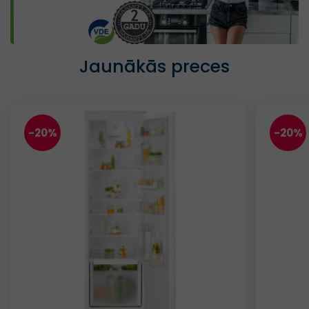
Jaunākās preces
-20%
-20%