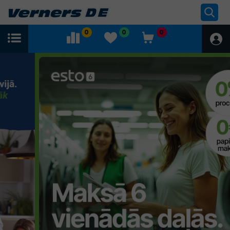
0
0
0