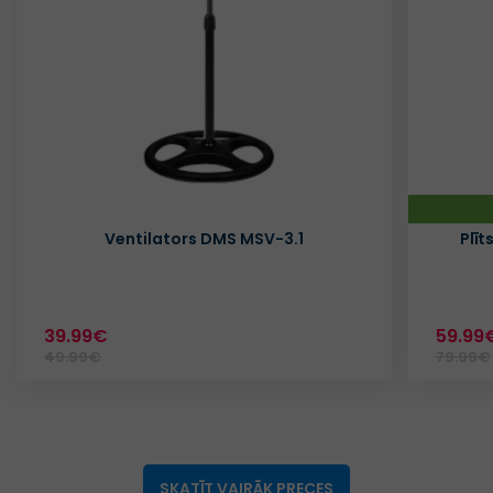
Ventilators DMS MSV-3.1
Plī
39.99€
59.99
49.99€
79.99€
SKATĪT VAIRĀK PRECES