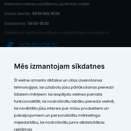
Interneta veikala pasūtījumu apstrāde notiek:
Darba dienās:
09:00 līdz 18:00
Sestdienās:
09:00-15:00
Svētdienā veiktos pasūtījumus apstrādājam pirmdienā.
vde@vde.lv
SIA "LEIC TH"
Mēs izmantojam sīkdatnes
Reģ. Nr.: 40103394280
PVN maksātāja numurs: LV40103394280
Šī vietne izmanto sīkfailus un citas izsekošanas
Juridiskā adrese: Rāmuļu iela 33, Rīga, LV-1005
tehnoloģijas, lai uzlabotu jūsu pārlūkošanas pieredzi
Banka: Paysera LT, UAB
SWIFT: EVIULT21
šādiem mērķiem:
lai iespējotu vietnes pamata
Konts: LT123500010005426773
funkcionalitāti
,
lai nodrošinātu labāku pieredzi vietnē
,
Kontakti
lai novērtētu jūsu interesi par mūsu produktiem un
pakalpojumiem un personalizētu mārketinga
mijiedarbību
,
lai nodrošinātu jums atbilstošākas
reklāmas
.