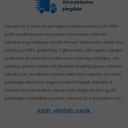
Ātra pirkumu
piegāde
Verners DE ir viens no pirmajiem uzņēmumiem, kurš 1994.
gadā uzsāka jaunas un jaunas-nocenotas sadzīves
tehnikas importēšanu Latvijā. Pirmais Verners DE veikals tika
atklāts jau 1994. gadā Rīgā, Tallinas ielā. Laika gaitā, uzkrājot
zināšanas un pieredzi, uzņēmums ir sekmīgi attīstījies. Jau
vairākus gadus Verners DE piedāvā arī pilnīgi jaunu sadzīves
tehniku par zemākām cenām nekā citos veikalos, ko mūsu
pastāvīgie klienti ļoti augsti novērtē! Pašlaik darbojas 9
Verners DE tirdzniecības vietas visā Latvijā, kā arī ir ap 30
pastāvīgie sadarbības partneri. Verners DE ir arī pašiem savs
servisa centrs Rīgā, Rāmuļu ielā 33, kur kvalificēti speciālisti
Rādīt vēlRādīt vairāk
nodrošina ātru un kvalitatīvu remontu, kā arī nopirkto preču
pēcapkalpošanu. Atsevišķu sadzīves tehnikas