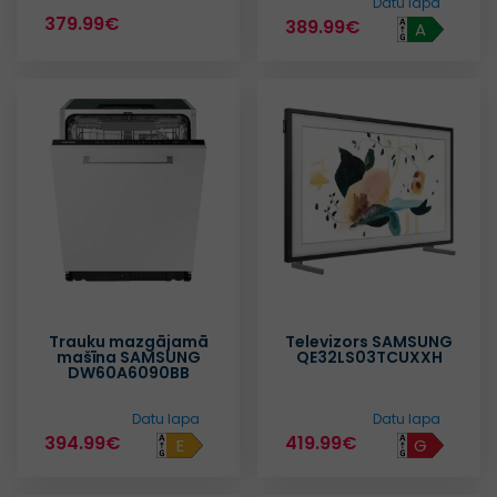
Datu lapa
379.99€
389.99€
A
Trauku mazgājamā
Televizors SAMSUNG
mašīna SAMSUNG
QE32LS03TCUXXH
DW60A6090BB
Datu lapa
Datu lapa
394.99€
419.99€
E
G