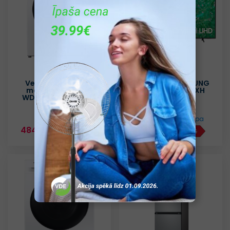
Veļas mazgājamā
Televizors SAMSUNG
mašīna SAMSUNG
UE55DU8072UXXH
WD90DG6G94BKU4
Datu lapa
Datu lapa
484.40€
489.99€
A
G