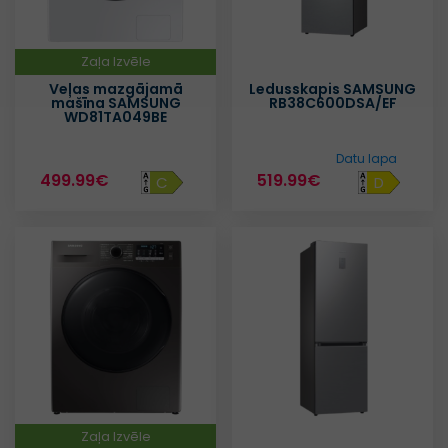
Zaļa Izvēle
Veļas mazgājamā
Ledusskapis SAMSUNG
mašīna SAMSUNG
RB38C600DSA/EF
WD81TA049BE
Datu lapa
499.99€
519.99€
C
D
Zaļa Izvēle