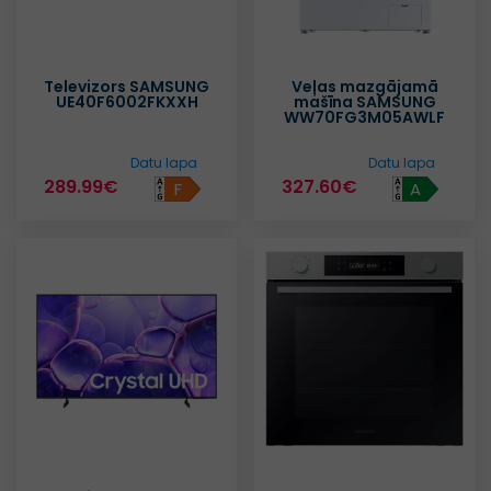
Televizors SAMSUNG
Veļas mazgājamā
UE40F6002FKXXH
mašīna SAMSUNG
WW70FG3M05AWLF
Datu lapa
Datu lapa
289.99€
327.60€
F
A