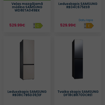
Veļas mazgājamā
Ledusskapis SAMSUNG
mašīna SAMSUNG
RB34C675ES9
WD8ETA049BX
Datu lapa
529.99€
529.99€
C
E
Ledusskapis SAMSUNG
Tvaika skapis SAMSUNG
RB38C7B5D39/EF
DF18CB8700CRE1