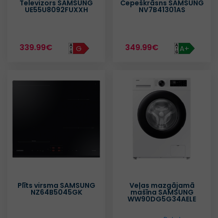
Televizors SAMSUNG
Cepeškrāsns SAMSUNG
UE55U8092FUXXH
NV7B41301AS
339.99€
349.99€
G
A+
Plīts virsma SAMSUNG
Veļas mazgājamā
NZ64B5045GK
mašīna SAMSUNG
WW90DG5G34AELE