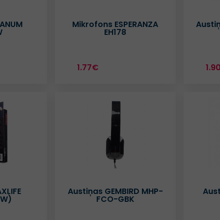
ITANUM
Mikrofons ESPERANZA
Austi
W
EH178
1.77€
1.9
XLIFE
Austiņas GEMBIRD MHP-
Aus
(W)
FCO-GBK