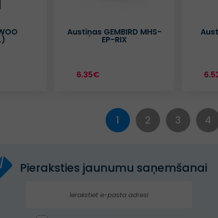
BWOO
Austiņas GEMBIRD MHS-
Aust
L)
EP-RIX
6.35€
6.5
1
2
3
4
Pieraksties jaunumu saņemšanai