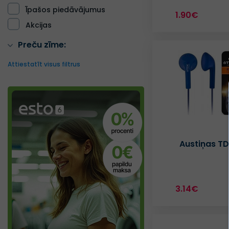
Īpašos piedāvājumus
1.90€
Akcijas
Preču zīme:
Attiestatīt visus filtrus
Austiņas TD
3.14€