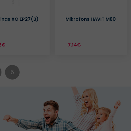
iņas XO EP27(B)
Mikrofons HAVIT M80
2€
7.14€
5