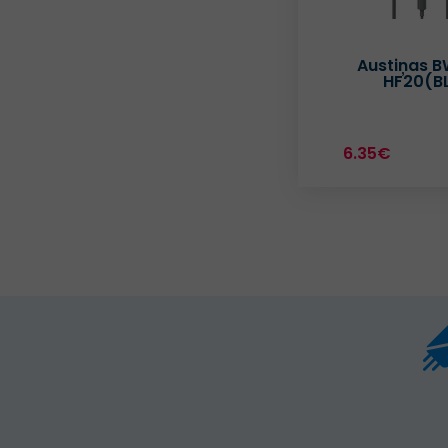
Austiņas 
HF20(B
6.35€