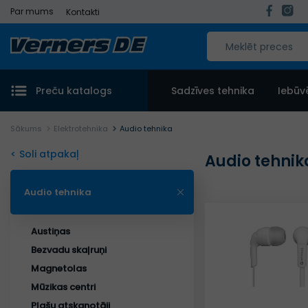
Par mums
Kontakti
Preču katalogs
Sadzīves tehnika
Iebūv
Sākums
Elektrotehnika
Audio tehnika
< Soli atpakaļ
Audio tehnik
Audio tehnika
Austiņas
Bezvadu skaļruņi
Magnetolas
Mūzikas centri
Plašu atskaņotāji