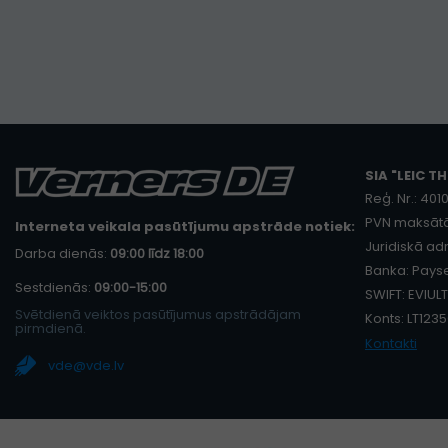
SIA "LEIC TH
Reģ. Nr.: 40
PVN maksātā
Interneta veikala pasūtījumu apstrāde notiek:
Juridiskā adr
Darba dienās:
09:00 līdz 18:00
Banka: Payse
Sestdienās:
09:00-15:00
SWIFT: EVIULT
Svētdienā veiktos pasūtījumus apstrādājam
Konts: LT12
pirmdienā.
Kontakti
vde@vde.lv