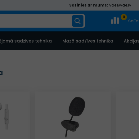
Sazinies ar mums:
vde@vde.lv
0
Salī
ējamā sadzīves tehnika
Mazā sadzīves tehnika
Akcija
a