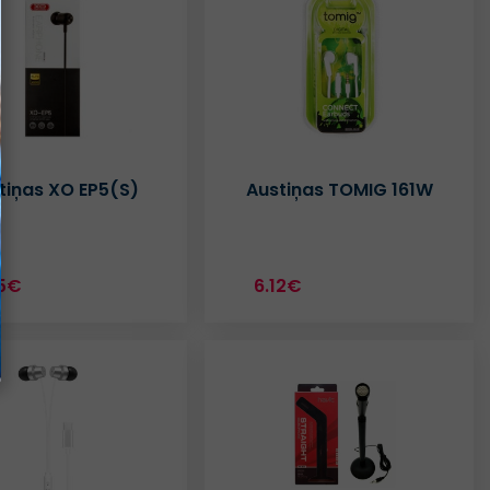
tiņas XO EP5(S)
Austiņas TOMIG 161W
5€
6.12€