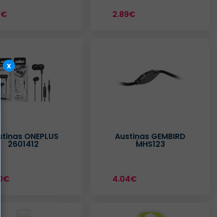
1€
2.89€
x
stiņas ONEPLUS
Austiņas GEMBIRD
2601412
MHS123
0€
4.04€