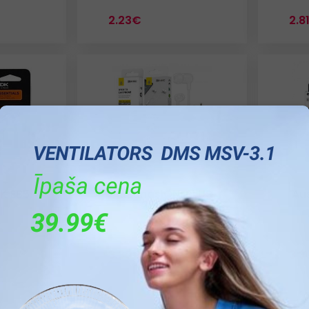
2.23€
2.8
K EB5
Austiņas ONEPLUS
Au
2601411
3.30€
3.3