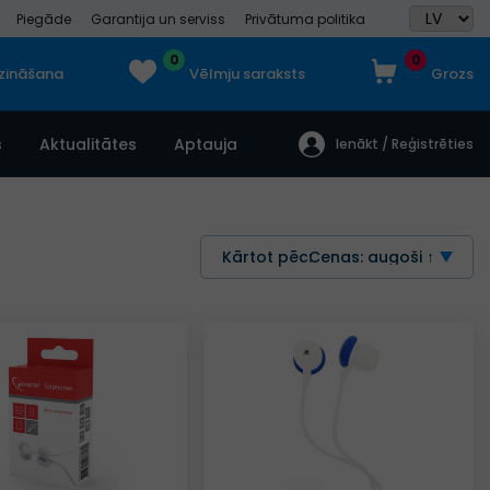
Piegāde
Garantija un serviss
Privātuma politika
0
0
dzināšana
Vēlmju saraksts
Grozs
s
Aktualitātes
Aptauja
Ienākt / Reģistrēties
Kārtot pēc:
Cenas: augoši ↑