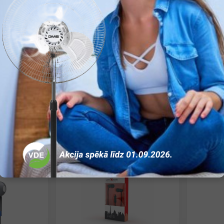
G 168BE
Austiņas XO EP7
Aus
4.83€
5.4