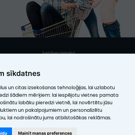
Sadzīves tehnika
s
Iebūvējamā sadzīves tehnika
Mazā sadzīves tehnika
m sīkdatnes
Elektrotehnika
ilus un citas izsekošanas tehnoloģijas, lai uzlabotu
umi
Skaistumam
redzi šādiem mērķiem:
lai iespējotu vietnes pamata
rošinātu labāku pieredzi vietnē
,
lai novērtētu jūsu
duktiem un pakalpojumiem un personalizētu
ību
,
lai nodrošinātu jums atbilstošākas reklāmas
.
aidu
Mainīt manas preferences