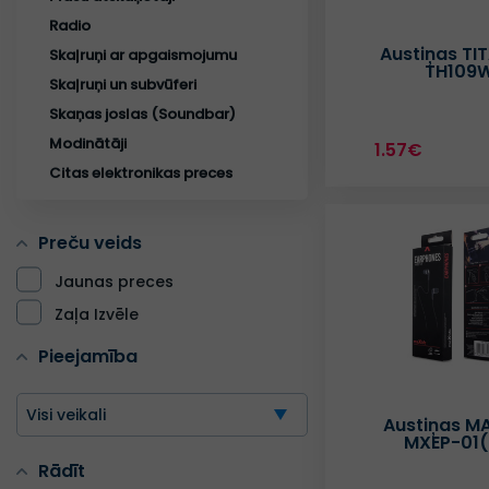
Radio
Austiņas T
Skaļruņi ar apgaismojumu
TH109
Skaļruņi un subvūferi
Skaņas joslas (Soundbar)
Modinātāji
1.57€
Citas elektronikas preces
Preču veids
Jaunas preces
Zaļa Izvēle
Pieejamība
Visi veikali
Austiņas MA
MXEP-01
Rādīt