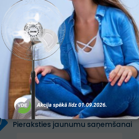
Pieraksties jaunumu saņemšanai