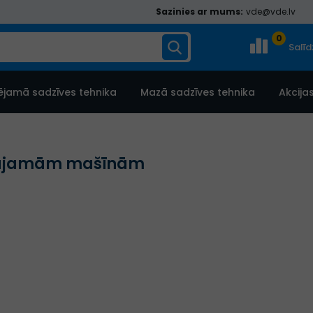
Sazinies ar mums:
vde@vde.lv
0
Salī
ējamā sadzīves tehnika
Mazā sadzīves tehnika
Akcija
ājamām mašīnām