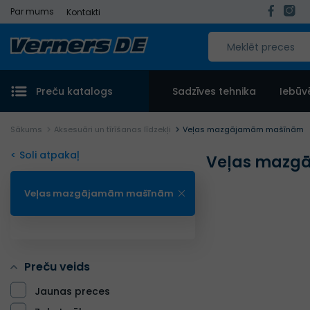
Par mums
Kontakti
Preču katalogs
Sadzīves tehnika
Iebūv
Sākums
Aksesuāri un tīrīšanas līdzekļi
Veļas mazgājamām mašīnām
< Soli atpakaļ
Veļas mazg
Veļas mazgājamām mašīnām
Preču veids
Jaunas preces