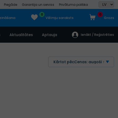
Piegāde
Garantija un serviss
Privātuma politika
0
0
dzināšana
Vēlmju saraksts
Grozs
s
Aktualitātes
Aptauja
Ienākt / Reģistrēties
Kārtot pēc:
Cenas: augoši ↑