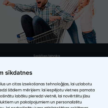
Sadzīves tehnika
s
Iebūvējamā sadzīves tehnika
Mazā sadzīves tehnika
m sīkdatnes
Elektrotehnika
ilus un citas izsekošanas tehnoloģijas, lai uzlabotu
umi
Skaistumam
redzi šādiem mērķiem:
lai iespējotu vietnes pamata
rošinātu labāku pieredzi vietnē
,
lai novērtētu jūsu
duktiem un pakalpojumiem un personalizētu