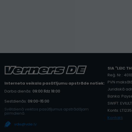
SIA "LEIC TH
Reģ. Nr.: 40
PVN maksātā
Interneta veikala pasūtījumu apstrāde notiek:
Juridiskā adr
Darba dienās:
09:00 līdz 18:00
Banka: Payse
Sestdienās:
09:00-15:00
SWIFT: EVIULT
Svētdienā veiktos pasūtījumus apstrādājam
Konts: LT12
pirmdienā.
Kontakti
vde@vde.lv