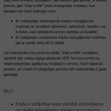
sadzīves tehnikas ražotājiem! Šeit atradīsi gan jaunas, A klases 
preces, gan “Zaļa izvēle” preču kategorijas modeļus, kas 
pieejami par īpaši izdevīgu cenu  
B+ kategorijas iebūvējamās trauku mazgājamās 
mašīnas ar vizuāliem defektiem, piemēram, buktēm vai 
švīkām, kas neietekmē ierīces darbību un kvalitāti;
B- kategorijas mazlietotas trauku mazgājamās mašīnas 
pat ar vairāk nekā 40 % atlaidi. 
Lai nodrošinātu visu preču kvalitāti, “Zaļa izvēle” modeļiem 
iepriekš tiek veikta rūpīga pārbaude VDE Servisa centrā un, 
nepieciešamības gadījumā, kvalitatīvs serviss. Gluži tāpat kā 
jaunām, arī visām B kategorijas precēm tiek nodrošināta 2 gadu 
garantija.
BUJ 
Kāda ir atšķirība starp pilnībā iebūvējamu 
un daļēji iebūvējamu trauku mazgājamo 