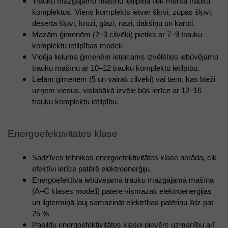
Trauku mazgājamo mašīnu ietilpība tiek mērīta trauku 
komplektos. Viens komplekts ietver šķīvi, zupas šķīvi, 
deserta šķīvi, krūzi, glāzi, nazi, dakšiņu un karoti.
Mazām ģimenēm (2–3 cilvēki) pietiks ar 7–9 trauku 
komplektu ietilpības modeli. 
Vidēja lieluma ģimenēm ieteicams izvēlēties iebūvējamo 
trauku mašīnu ar 10–12 trauku komplektu ietilpību.
Lielām ģimenēm (5 un vairāk cilvēki) vai tiem, kas bieži 
uzņem viesus, vislabākā izvēle būs ierīce ar 12–16 
trauku komplektu ietilpību. 
Energoefektivitātes klase
Sadzīves tehnikas energoefektivitātes klase norāda, cik 
efektīvi ierīce patērē elektroenerģiju.
Energoefektīva iebūvējamā trauku mazgājamā mašīna 
(A–C klases modeļi) patērē vismazāk elektroenerģijas 
un ilgtermiņā ļauj samazināt elektrības patēriņu līdz pat 
25 %
Papildu energoefektivitātes klasei pievērs uzmanību arī 