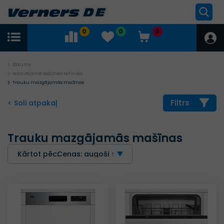
0
0
0
Sākums
Iebūvējamā sadzīves tehnika
Trauku mazgājamās mašīnas
Filtrs
< Soli atpakaļ
Trauku mazgājamās mašīnas
Kārtot pēc:
Cenas: augoši ↑