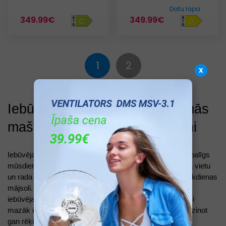
Datu lapa
349.99€
349.99€
C
D
1
2
x
Iebūvējamās trauku mazgājamās 
mašīnas: ietaupi laiku un ūdeni
Iebūvējamā trauku mazgājamā mašīna ir neaizstājams palīgs 
mūsdienīgā virtuvē. Integrējot virtuves iekārtā, tā ietaupa vietu 
un rada vienotu dizainu, vienlaikus atvieglojot rūpes par ikdienas 
mājsoli. Turklāt, pateicoties inovatīvām tehnoloģijām, 
iebūvējamā trauku mazgājamā mašīna patērē ievērojami 
mazāk ūdens nekā manuālā mazgāšana, tādējādi samazinot 
gan rēķinus, gan ietekmi uz vidi. 