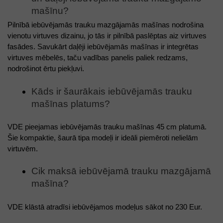
mašīnu? 
Pilnībā iebūvējamās trauku mazgājamās mašīnas nodrošina 
vienotu virtuves dizainu, jo tās ir pilnībā paslēptas aiz virtuves 
fasādes. Savukārt daļēji iebūvējamās mašīnas ir integrētas 
virtuves mēbelēs, taču vadības panelis paliek redzams, 
nodrošinot ērtu piekļuvi.
Kāds ir šaurākais iebūvējamās trauku 
mašīnas platums? 
VDE pieejamas iebūvējamās trauku mašīnas 45 cm platumā. 
Šie kompaktie, šaurā tipa modeļi ir ideāli piemēroti nelielām 
virtuvēm. 
Cik maksā iebūvējamā trauku mazgājamā 
mašīna? 
VDE klāstā atradīsi iebūvējamos modeļus sākot no 230 Eur. 