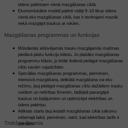
ūdens patēriņam vienā mazgāšanas ciklā. 
Ekonomiskākie modeļi patērē vidēji 9–10 litrus ūdens 
vienā eko mazgāšanas ciklā, kas ir ievērojami mazāk 
nekā mazgājot traukus ar rokām. 
Mazgāšanas programmas un funkcijas
Mūsdienās iebūvējamās trauku mazgājamās mašīnas 
piedāvā plašu funkciju klāstu. Jo plašāks mazgāšanas 
programmu klāsts, jo ērtāk ikdienā pielāgot mazgāšanas 
ciklu savām vajadzībām. 
Speciālas mazgāšanas programmas, piemēram, 
intensīvā mazgāšana, delikātā mazgāšana vai eko 
režīms, ļauj pielāgot mazgāšanas ciklu dažādiem trauku 
veidiem un netīrības līmenim, tādējādi pasargājot 
traukus no bojājumiem un optimizējot elektrības un 
ūdens patēriņu. 
Atliktais starts ļauj iestatīt mazgāšanas cikla sākumu 
vēlamajā laikā, piemēram, naktī, kad elektrības tarifs ir 
Trokšņa līmenis
zemāks. 