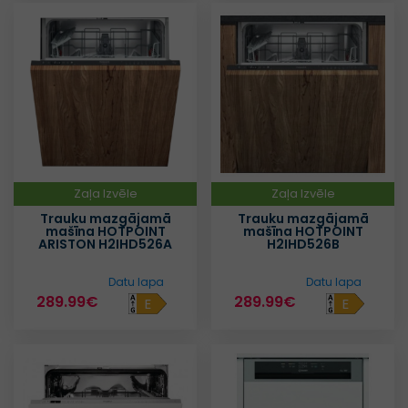
Zaļa Izvēle
Zaļa Izvēle
Trauku mazgājamā
Trauku mazgājamā
mašīna HOTPOINT
mašīna HOTPOINT
ARISTON H2IHD526A
H2IHD526B
Datu lapa
Datu lapa
289.99€
289.99€
E
E