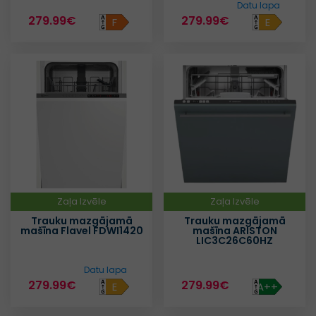
Datu lapa
279.99€
279.99€
F
E
Zaļa Izvēle
Zaļa Izvēle
Trauku mazgājamā
Trauku mazgājamā
mašīna Flavel FDWI1420
mašīna ARISTON
LIC3C26C60HZ
Datu lapa
279.99€
279.99€
E
A++