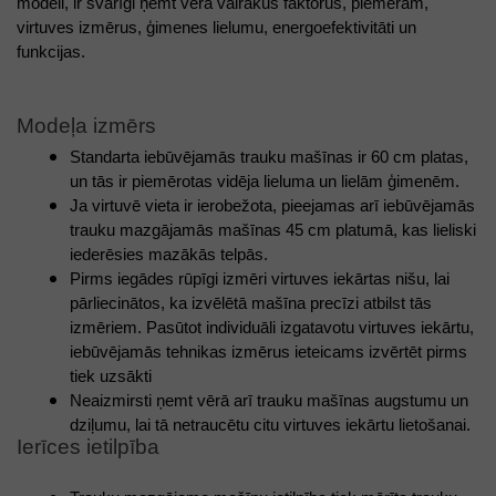
modeli, ir svarīgi ņemt vērā vairākus faktorus, piemēram, 
virtuves izmērus, ģimenes lielumu, energoefektivitāti un 
funkcijas. 
Modeļa izmērs 
Standarta iebūvējamās trauku mašīnas ir 60 cm platas, 
un tās ir piemērotas vidēja lieluma un lielām ģimenēm.
Ja virtuvē vieta ir ierobežota, pieejamas arī iebūvējamās 
trauku mazgājamās mašīnas 45 cm platumā, kas lieliski 
iederēsies mazākās telpās. 
Pirms iegādes rūpīgi izmēri virtuves iekārtas nišu, lai 
pārliecinātos, ka izvēlētā mašīna precīzi atbilst tās 
izmēriem. Pasūtot individuāli izgatavotu virtuves iekārtu, 
iebūvējamās tehnikas izmērus ieteicams izvērtēt pirms 
tiek uzsākti 
Neaizmirsti ņemt vērā arī trauku mašīnas augstumu un 
dziļumu, lai tā netraucētu citu virtuves iekārtu lietošanai.
Ierīces ietilpība