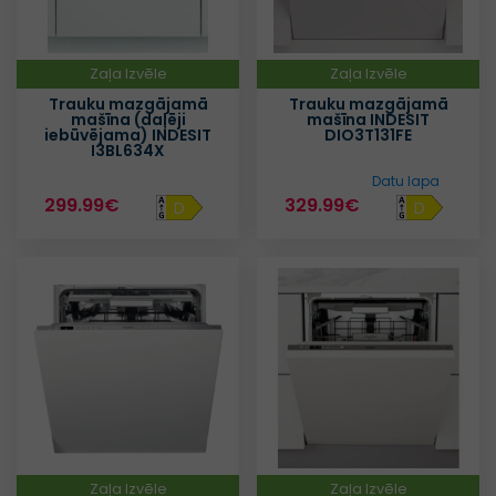
Zaļa Izvēle
Zaļa Izvēle
Trauku mazgājamā
Trauku mazgājamā
mašīna (daļēji
mašīna INDESIT
iebūvējama) INDESIT
DIO3T131FE
I3BL634X
Datu lapa
299.99€
329.99€
D
D
Zaļa Izvēle
Zaļa Izvēle