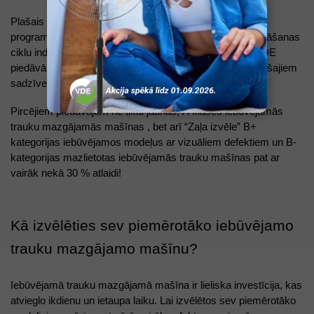
Plašais funkciju klāsts, tostarp dažādas mazgāšanas 
programmas un temperatūras režīmi, ļauj pielāgot mazgāšanas 
ciklu individuālām vajadzībām un trauku materiāliem. VDE 
piedāvā plašu iebūvējamo trauku mašīnu klāstu no vadošajiem 
sadzīves tehnikas ražotājiem! 
Pircējiem piedāvājam ne tikai jaunas, A klases iebūvējamās 
trauku mazgājamās mašīnas , bet arī “Zaļa izvēle” B+ 
kategorijas iebūvējamos modeļus ar vizuāliem defektiem un B- 
kategorijas mazlietotas iebūvējamās trauku mašīnas pat ar 
vairāk nekā 30 % atlaidi! 
Kā izvēlēties sev piemērotāko iebūvējamo 
trauku mazgājamo mašīnu? 
Iebūvējamā trauku mazgājamā mašīna ir lieliska investīcija, kas 
atvieglo ikdienu un ietaupa laiku. Lai izvēlētos sev piemērotāko 