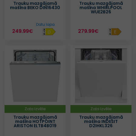
Trauku mazgājamā
Trauku mazgājamā
mašīna BEKO DIN16430
mašīna WHIRLPOOL
WUE2B26
Datu lapa
249.99€
279.99€
D
E
Zaļa Izvēle
Zaļa Izvēle
Trauku mazgājamā
Trauku mazgājamā
mašīna HOTPOINT
mašīna INDESIT
ARISTON ELTB4B019
D2IHKL326