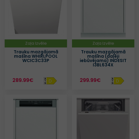
Zaļa Izvēle
Zaļa Izvēle
Trauku mazgājamā
Trauku mazgājamā
mašīna WHIRLPOOL
mašīna (daļēji
WCIC3C33P
iebūvējama) INDESIT
I3BL634X
289.99€
299.99€
D
D