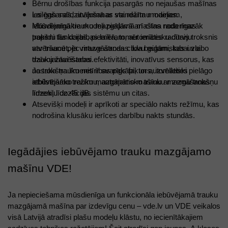
Bērnu drošības funkcija pasargās no nejaušas mašīnas 
Lai gan salīdzinājumā ar standarta modeļiem, 
ieslēgšanas, atvēršanas vai režīmu maiņas. 
iebūvējamā trauku mazgājamā mašīna rada mazāk 
Mūsdienīgākie modeļi piedāvā arī citas noderīgas 
troksni tās darbības laikā, tomēr ierīces radītais troksnis 
papildu funkcijas, piemēram, automātisku durvju 
var traucēt, ja virtuve atrodas tuvu guļamistabai vai 
atvēršanu pēc mazgāšanas cikla beigām, kas uzlabo 
dzīvojamai istabai.
trauku žāvēšanas efektivitāti, inovatīvus sensorus, kas 
Ja trokšņa līmenis ir svarīgs faktors, izvēlieties 
nosaka trauku netīrības pakāpi, un automātiski pielāgo 
iebūvējamo trauku mazgājamo mašīnu ar zemu trokšņu 
atbilstošāko režīmu, automātisko trauku mazgāšanas 
līmeni, līdz 45 dB.
līdzekļu dozācijas sistēmu un citas.
Atsevišķi modeļi ir aprīkoti ar speciālo nakts režīmu, kas 
nodrošina klusāku ierīces darbību nakts stundās. 
Iegādājies iebūvējamo trauku mazgājamo 
mašīnu VDE!
Ja nepieciešama mūsdienīga un funkcionāla iebūvējamā trauku 
mazgājamā mašīna par izdevīgu cenu – vde.lv un VDE veikalos 
visā Latvijā atradīsi plašu modeļu klāstu, no iecienītākajiem 