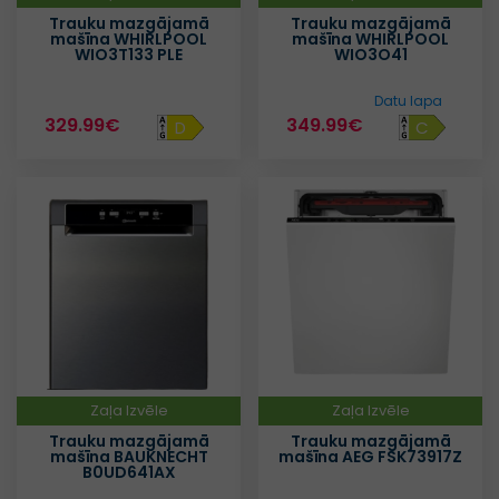
Trauku mazgājamā
Trauku mazgājamā
mašīna WHIRLPOOL
mašīna WHIRLPOOL
WIO3T133 PLE
WIO3O41
Datu lapa
329.99€
349.99€
D
C
Zaļa Izvēle
Zaļa Izvēle
Trauku mazgājamā
Trauku mazgājamā
mašīna BAUKNECHT
mašīna AEG FSK73917Z
B0UD641AX