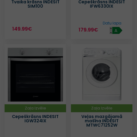
Tvaika krāsns INDESIT
Cepeškrāsns INDESIT
SIM100
IFW6330IX
Datu lapa
149.99€
179.99€
A
Zaļa Izvēle
Zaļa Izvēle
Cepeškrāsns INDESIT
Veļas mazgājamā
IGW324IX
mašīna INDESIT
MTWC71252W