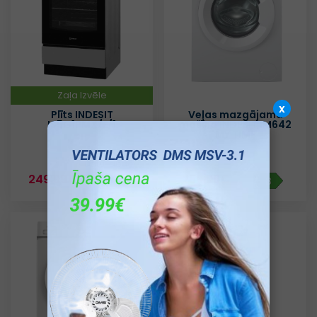
Zaļa Izvēle
x
Plīts INDESIT
Veļas mazgājamā
IS5G1PMX/E/1
mašīna INDESIT IM642
MY TIME
Datu lapa
249.99€
259.99€
A
B