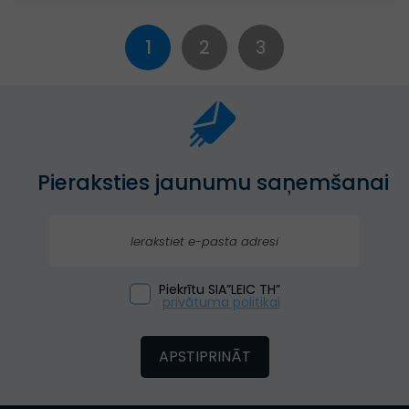
1
2
3
Pieraksties jaunumu saņemšanai
Piekrītu SIA”LEIC TH”
privātuma politikai
APSTIPRINĀT