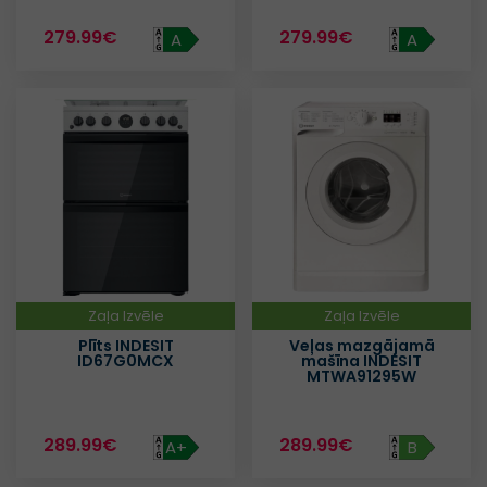
279.99€
279.99€
A
A
Zaļa Izvēle
Zaļa Izvēle
Plīts INDESIT
Veļas mazgājamā
ID67G0MCX
mašīna INDESIT
MTWA91295W
289.99€
289.99€
A+
B