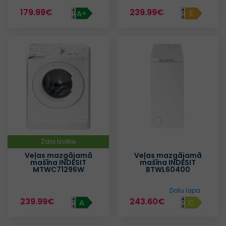
179.99€
239.99€
A+
E
Zaļa Izvēle
Veļas mazgājamā
Veļas mazgājamā
mašīna INDESIT
mašīna INDESIT
MTWC71296W
BTWL60400
Datu lapa
239.99€
243.60€
A
C