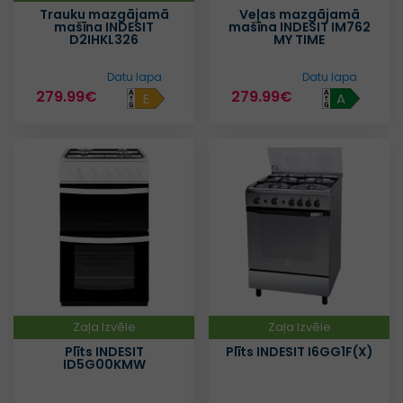
Trauku mazgājamā
Veļas mazgājamā
mašīna INDESIT
mašīna INDESIT IM762
D2IHKL326
MY TIME
Datu lapa
Datu lapa
279.99€
279.99€
E
A
Zaļa Izvēle
Zaļa Izvēle
Plīts INDESIT
Plīts INDESIT I6GG1F(X)
ID5G00KMW