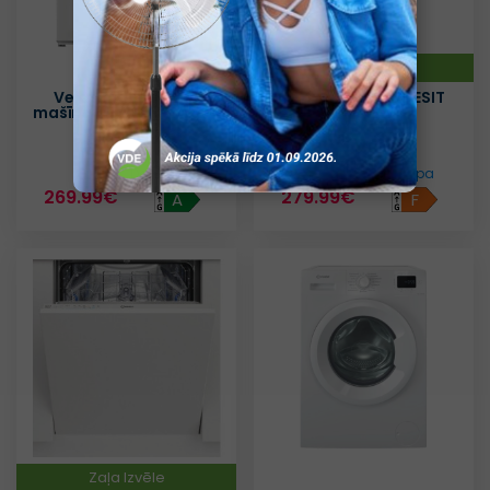
Zaļa Izvēle
Veļas mazgājamā
Ledusskapis INDESIT
mašīna INDESIT IMA 864
LI7S1EW
MYTIME
Datu lapa
Datu lapa
269.99€
279.99€
A
F
Zaļa Izvēle