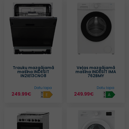
Trauku mazgājamā
Veļas mazgājamā
mašīna INDESIT
mašīna INDESIT IMA
IN2IE13CNO8
762BMY
Datu lapa
Datu lapa
249.99€
249.99€
E
A