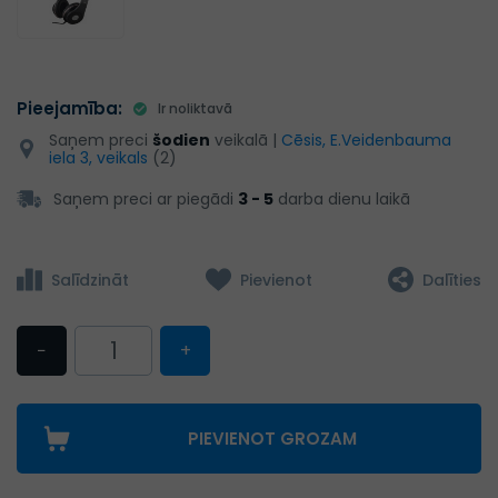
Pieejamība:
Ir noliktavā
Saņem preci
šodien
veikalā |
Cēsis, E.Veidenbauma
iela 3, veikals
(2)
Saņem preci ar piegādi
3 - 5
darba dienu laikā
Salīdzināt
Pievienot
Dalīties
−
+
PIEVIENOT GROZAM