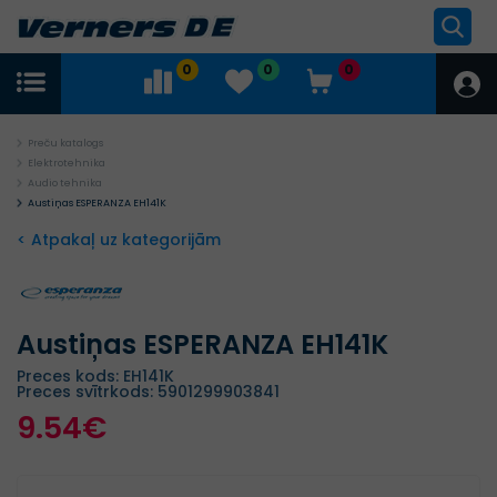
0
0
0
Preču katalogs
Elektrotehnika
Audio tehnika
Austiņas ESPERANZA EH141K
< Atpakaļ uz kategorijām
Austiņas ESPERANZA EH141K
Preces kods: EH141K
Preces svītrkods: 5901299903841
9.54€