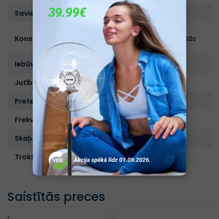
Savienojuma tips:
Vadu
Pilnībā
Konstrukcijas tips:
aizsedzošās
ausis
Iebūvēts mikrafons:
Ir
Jutība, dB:
105
Pretestība, Ω:
32
Frekvenču diapozons, Hz:
20000
Skaļuma regulētājs:
Nav
Trokšņa slāpēšana:
Nav
Saistītās preces