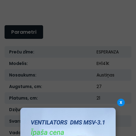
Parametri
Preču zīme:
ESPERANZA
Modelis:
EH141K
Nosaukums:
Austiņas
Augstums, cm:
27
Platums, cm:
21
x
Dziļums, cm:
5
Svars, kg:
0,331
Vada garums, m:
5