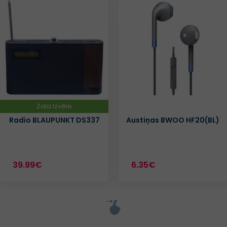
Zaļa Izvēle
Radio BLAUPUNKT DS337
Austiņas BWOO HF20(BL)
39.99€
6.35€