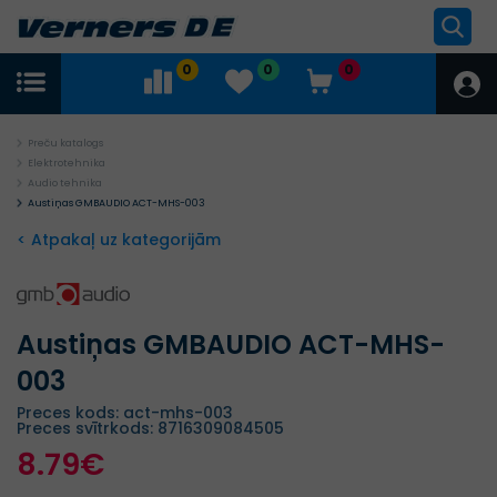
0
0
0
Preču katalogs
Elektrotehnika
Audio tehnika
Austiņas GMBAUDIO ACT-MHS-003
< Atpakaļ uz kategorijām
Austiņas GMBAUDIO ACT-MHS-
003
Preces kods: act-mhs-003
Preces svītrkods: 8716309084505
8.79€