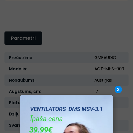
Parametri
Preču zīme:
GMBAUDIO
Modelis:
ACT-MHS-003
Nosaukums:
Austiņas
x
Augstums, cm:
17
Platums, cm:
17,5
Dziļums, cm:
7
Svars, kg:
0,13