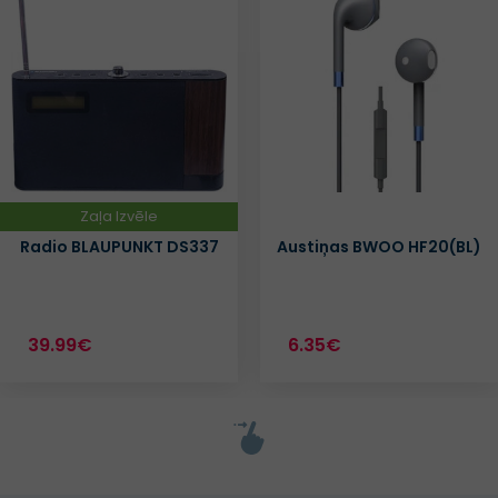
Zaļa Izvēle
Radio BLAUPUNKT DS337
Austiņas BWOO HF20(BL)
39.99€
6.35€