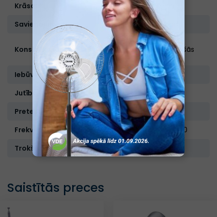
Krāsa:
Melna
Savienojuma tips:
Bezvadu
Pilnībā
Konstrukcijas tips:
aizsedzošās
ausis
Iebūvēts mikrafons:
Ir
Jutība, dB:
93
Pretestība, Ω:
32
Frekvenču diapozons, Hz:
20-20000
Trokšņa slāpēšana:
Ir
Saistītās preces