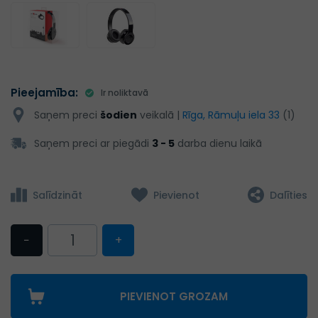
Pieejamība:
Ir noliktavā
Saņem preci
šodien
veikalā |
Rīga, Rāmuļu iela 33
(1)
Saņem preci ar piegādi
3 - 5
darba dienu laikā
Salīdzināt
Pievienot
Dalīties
−
+
PIEVIENOT GROZAM