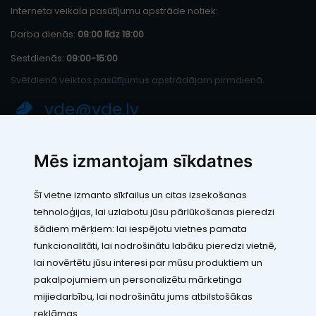
Interneta veikala pasūtījumu apstrāde notiek:
Darba dienās:
09:00 līdz 18:00
Sestdienās:
09:00-15:00
Svētdienā veiktos pasūtījumus apstrādājam pirmdienā.
vde@vde.lv
SIA "LEIC TH"
Mēs izmantojam sīkdatnes
Reģ. Nr.: 40103394280
PVN maksātāja numurs: LV40103394280
Šī vietne izmanto sīkfailus un citas izsekošanas
Juridiskā adrese: Rāmuļu iela 33, Rīga, LV-1005
tehnoloģijas, lai uzlabotu jūsu pārlūkošanas pieredzi
Banka: Paysera LT, UAB
SWIFT: EVIULT21
šādiem mērķiem:
lai iespējotu vietnes pamata
Konts: LT123500010005426773
funkcionalitāti
,
lai nodrošinātu labāku pieredzi vietnē
,
Kontakti
lai novērtētu jūsu interesi par mūsu produktiem un
pakalpojumiem un personalizētu mārketinga
mijiedarbību
,
lai nodrošinātu jums atbilstošākas
reklāmas
.