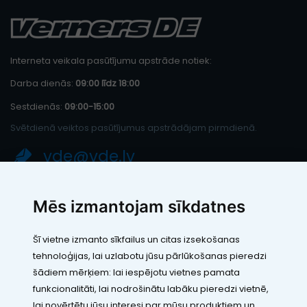
Interneta veikala pasūtījumu apstrāde notiek:
Darba dienās:
09:00 līdz 18:00
Sestdienās:
09:00-15:00
Svētdienā veiktos pasūtījumus apstrādājam pirmdienā.
vde@vde.lv
SIA "LEIC TH"
Mēs izmantojam sīkdatnes
Reģ. Nr.: 40103394280
PVN maksātāja numurs: LV40103394280
Šī vietne izmanto sīkfailus un citas izsekošanas
Juridiskā adrese: Rāmuļu iela 33, Rīga, LV-1005
tehnoloģijas, lai uzlabotu jūsu pārlūkošanas pieredzi
Banka: Paysera LT, UAB
SWIFT: EVIULT21
šādiem mērķiem:
lai iespējotu vietnes pamata
Konts: LT123500010005426773
funkcionalitāti
,
lai nodrošinātu labāku pieredzi vietnē
,
Kontakti
lai novērtētu jūsu interesi par mūsu produktiem un