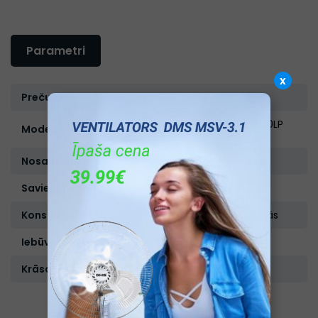
Parametri
x
Preču zīme:
SONY
MDR-EX10LP
Modelis:
white
Nosaukums:
Austiņas
Savienojuma tips:
Vadu
Konstrukcijas tips:
Ieliekamās
Iebūvēts mikrafons:
Ir
Krāsa:
Balta