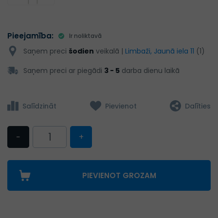
Pieejamība:
Ir noliktavā
Saņem preci
šodien
veikalā |
Limbaži, Jaunā iela 11
(1)
Saņem preci ar piegādi
3 - 5
darba dienu laikā
Salīdzināt
Pievienot
Dalīties
−
+
PIEVIENOT GROZAM