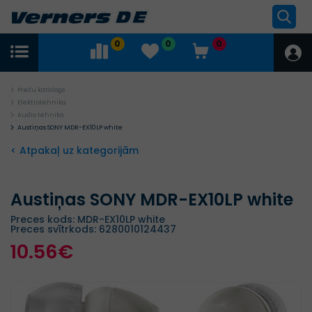
0
0
0
Preču katalogs
Elektrotehnika
Audio tehnika
Austiņas SONY MDR-EX10LP white
< Atpakaļ uz kategorijām
Austiņas SONY MDR-EX10LP white
Preces kods: MDR-EX10LP white
Preces svītrkods: 6280010124437
10.56€