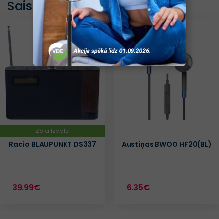
Saistītās preces
Zaļa Izvēle
Radio BLAUPUNKT DS337
Austiņas BWOO HF20(BL)
39.99€
6.35€