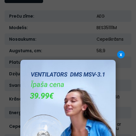
Preču zīme:
AEG
Modelis:
BES351111M
Nosaukums:
Cepeškrāsns
Augstums, cm:
58,9
x
Platums, cm:
59.4
Dziļums, cm:
56.9
Svars, kg:
31
Nerūsejošā
Krāsa:
tērauda
Energoefektivitātes klase:
A
Elektriskā ar
Cepeškrāsns veids:
konvekciju