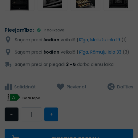
Pieejamība:
Ir noliktavā
Saņem preci
šodien
veikalā |
Rīga, Mellužu iela 19
(1)
Saņem preci
šodien
veikalā |
Rīga, Rāmuļu iela 33
(3)
Saņem preci ar piegādi
3 - 5
darba dienu laikā
Salīdzināt
Pievienot
Dalīties
A
Datu lapa
−
+