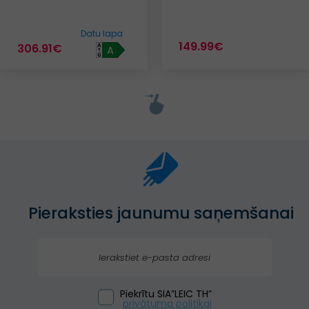
Datu lapa
149.99€
306.91€
A
Pieraksties jaunumu saņemšanai
Piekrītu SIA”LEIC TH”
privātuma politikai