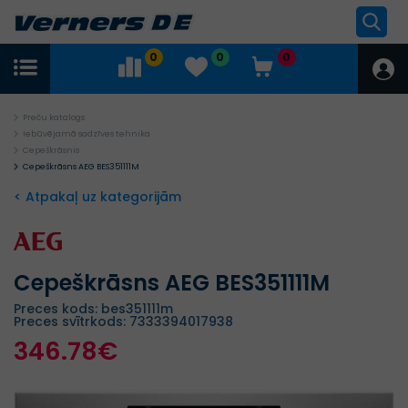
0
0
0
Preču katalogs
Iebūvējamā sadzīves tehnika
Cepeškrāsnis
Cepeškrāsns AEG BES351111M
< Atpakaļ uz kategorijām
Cepeškrāsns AEG BES351111M
Preces kods: bes351111m
Preces svītrkods: 7333394017938
346.78€