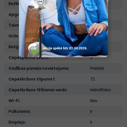
Režīmu skaits:
7
Apgaismojums:
Ir
Taimeris:
Ir
Grils:
Ir
Režģu skaits:
1
Cepešpannu skaits:
2
Vadības paneļa novietojums:
Priekšā
Cepeškrāsns tilpums l:
72
Cepeškrāsns tīrīšanas veids:
Hidrolītiska
Wi-Fi:
Nav
Pulkstenis:
Ir
Displejs:
Ir