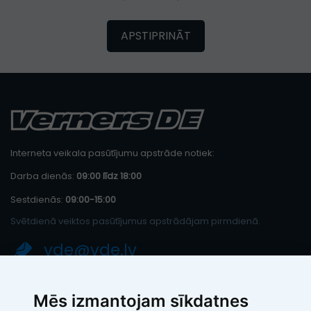
APSTIPRINĀT
Interneta veikala pasūtījumu apstrāde notiek:
Darba dienās:
09:00 līdz 18:00
Sestdienās:
09:00-15:00
Svētdienā veiktos pasūtījumus apstrādājam pirmdienā.
vde@vde.lv
SIA "LEIC TH"
Mēs izmantojam sīkdatnes
Reģ. Nr.: 40103394280