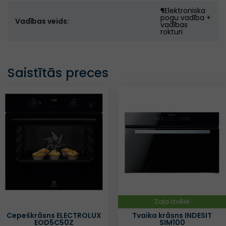
¶Elektroniska
pogu vadība +
Vadības veids:
vadības
rokturi
Saistītās preces
Zaļa Izvēle
Cepeškrāsns ELECTROLUX
Tvaika krāsns INDESIT
EOD5C50Z
SIM100