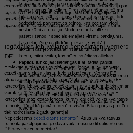
kopšanu, mūsdienīgākie modeļi aprīkoti ar dažādām 
energoefektivitātes marķējuma uzlīmes norādīta informācija par 
pašattīrīšanās funkcijām. Pirolītiskās tīrīšanas režīma 
to, cik kWh ierīce patērē, izmantojot standarta augšējās un 
laikā aptuveni 500° C augstā temperatūrā netīrumi tiek 
apakšējās cepšanas režīmu un cik – kombinēto augšējās, 
sadedzināti, pārvēršoties pelnos, kas pēc tam viegli 
apakšējās un karstās gaisa plūsmas jeb konvekcijas režīmu. 
noslaukāmi ar lupatiņu. Modeļiem ar katalītisko 
pašattīrīšanos ir speciāls emaljēts virsmu pārklājums, 
kas neļauj ēdiena atliekām piekalst, savukārt 
Iegādājies iebūvējamo cepeškrāsni Verners 
hidrolītiskās jeb tvaika attīrīšanas funkcija izmanto 
DE! 
karstu, mitru tvaiku, kas mīkstina ēdiena atliekas. 
Papildu funkcijas:
 lietderīgas ir arī tādas papildu 
Piedāvājam iebūvējamās elektriskās, tvaika un konvekcijas 
funkcijas kā taimeris, iekšējais apgaismojums, bērnu 
cepeškrāsnis plašā klāstā, ikviena budžetam. Verners DE 
drošības funkcija, kas bloķē durvis gatavošanas laikā un 
atradīsi gan jaunus modeļus, gan “Zaļa izvēle” preces jeb B+ 
neļauj nejauši ieslēgt ierīci vai mainīt tās režīmus, 
kategorijas iebūvējamās cepeškrāsnis ar vizuāliem defektiem ar 
termozonde – precīzai ēdiena gatavības pakāpes un 
vairāk kā 40 % atlaidi no sākotnējās ierīces cenas, kā arī B- 
temperatūras noteikšanai, teleskopiskās vadotņu 
kategorijas mazlietotas ierīces, kurām iepriekš veikts kvalitatīvs 
sistēmas, kas nodrošina ērtu piekļuvi cepešpannām un 
remonts. Tāpat kā jaunām precēm, visām B kategorijas precēm 
restēm. 
tiek nodrošināta 2 gadu garantijā! 
Nepieciešams 
cepeškrāsns remonts
?  Ātrus un kvalitatīvus 
remonta pakalpojumus piedāvā veikt mūsu sertificētie Verners 
DE servisa centra meistari!