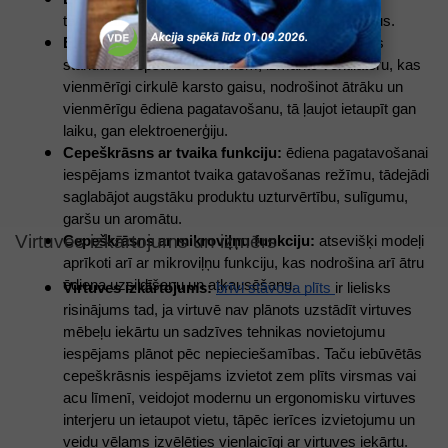
temperatūras kontroli, vairākus cepšanas režīmus.  
Elektriskā cepeškrāsns ar konvekciju: 
papildus 
standarta cepšanas režīmiem, izmanto ventilatoru, kas 
vienmērīgi cirkulē karsto gaisu, nodrošinot ātrāku un 
vienmērīgu ēdiena pagatavošanu, tā ļaujot ietaupīt gan 
laiku, gan elektroenerģiju. 
Cepeškrāsns ar tvaika funkciju:
 ēdiena pagatavošanai 
iespējams izmantot tvaika gatavošanas režīmu, tādejādi 
saglabājot augstāku produktu uzturvērtību, sulīgumu, 
garšu un aromātu.  
Virtuves izkārtojums un izmērs 
Cepeškrāsns ar mikroviļņu funkciju:
 atsevišķi modeļi 
aprīkoti arī ar mikroviļņu funkciju, kas nodrošina arī ātru 
ēdiena uzsildīšanu un atkausēšanu. 
Virtuves izkārtojums:
brīvi stāvoša plīts 
ir lielisks 
risinājums tad, ja virtuvē nav plānots uzstādīt virtuves 
mēbeļu iekārtu un sadzīves tehnikas novietojumu 
iespējams plānot pēc nepieciešamības. Taču iebūvētās 
cepeškrāsnis iespējams izvietot zem plīts virsmas vai 
acu līmenī, veidojot modernu un ergonomisku virtuves 
interjeru un ietaupot vietu, tāpēc ierīces izvietojumu un 
veidu vēlams izvēlēties vienlaicīgi ar virtuves iekārtu. 