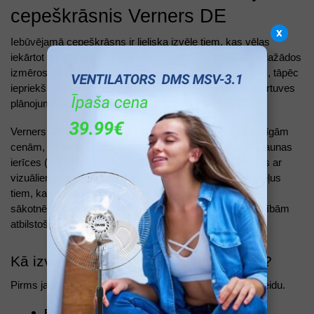
cepeškrāsnis Verners DE
x
Iebūvējamā cepeškrāsns ir lieliska izvēle tiem, kas vēlas 
iekārtot modernu un funkcionālu virtuvi. Tās pieejamas dažādos 
izmēros, ar plašu funkciju klāstu un dizaina risinājumiem, tāpēc 
iepriekš svarīgi izvērtēt savas vajadzības, budžetu un virtuves 
plānojumu, lai atrastu tieši sev piemērotāko modeli.
Verners DE piedāvā plašu modeļu klāstu par īpaši izdevīgām 
cenām, no vadošajiem sadzīves tehnikas ražotājiem – jaunas 
ierīces (A kategorija), kā arī B+ kategorijas cepeškrāsnis ar 
vizuāliem defektiem vai mazlietotus B- kategorijas modeļus 
tiem, kas vēlas ietaupīt pat vairāk kā 40 %  no preces 
sākotnējās cenas. Taču kā izvēlēties tieši savām vajadzībām 
atbilstošāko modeli? 
Kā izvēlēties iebūvējamo cepeškrāsni? 
Pirms jaunas cepeškrāsns iegādes, jālemj par ierīces veidu. 
Elektriskā cepeškrāsns:
 nodrošina precīzu 