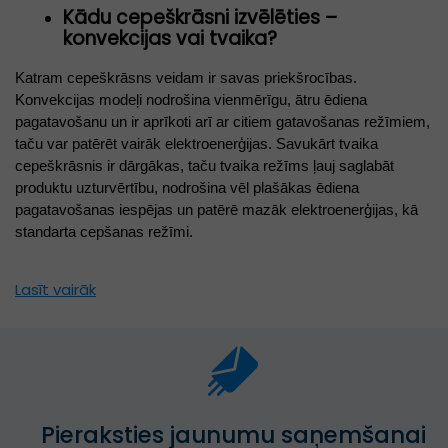
Kādu cepeškrāsni izvēlēties –
konvekcijas vai tvaika?
Katram cepeškrāsns veidam ir savas priekšrocības. 
Konvekcijas modeļi nodrošina vienmērīgu, ātru ēdiena 
pagatavošanu un ir aprīkoti arī ar citiem gatavošanas režīmiem, 
taču var patērēt vairāk elektroenerģijas. Savukārt tvaika 
cepeškrāsnis ir dārgākas, taču tvaika režīms ļauj saglabāt 
produktu uzturvērtību, nodrošina vēl plašākas ēdiena 
pagatavošanas iespējas un patērē mazāk elektroenerģijas, kā 
standarta cepšanas režīmi. 
Lasīt vairāk
Pieraksties jaunumu saņemšanai