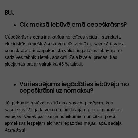
BUJ
Cik maksā iebūvējamā cepeškrāsns?
Cepeškrāsns cena ir atkarīga no ierīces veida – standarta 
elektriskās cepeškrāsns cena būs zemāka, savukārt tvaika 
cepeškrāsnis ir dārgākas. Ja vēlies iegādāties iebūvējamo 
sadzīves tehniku lētāk, apskati “Zaļa izvēle” preces, kas 
pieejamas pat ar vairāk kā 45 % atlaidi. 
Vai iespējams iegādāties iebūvējamo
cepeškrāsni uz nomaksu?
Jā, pirkumiem sākot no 70 eiro, saviem pircējiem, kas 
sasnieguši 21 gada vecumu, piedāvājam preču nomaksas 
iespējas. Vairāk par līzinga noteikumiem un citām preču 
apmaksas iespējām aicinām iepazīties mājas lapā, sadaļā 
Apmaksa
! 