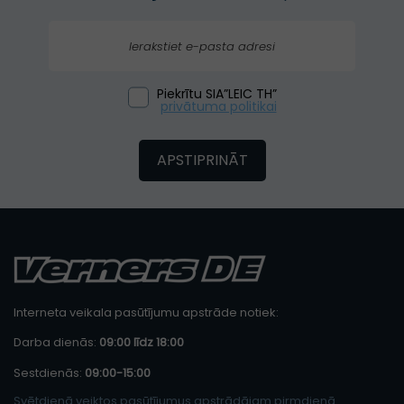
Piekrītu SIA”LEIC TH”
privātuma politikai
APSTIPRINĀT
Interneta veikala pasūtījumu apstrāde notiek:
Darba dienās:
09:00 līdz 18:00
Sestdienās:
09:00-15:00
Svētdienā veiktos pasūtījumus apstrādājam pirmdienā.