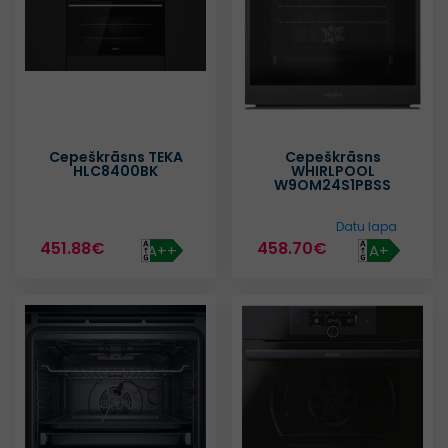
Cepeškrāsns TEKA
Cepeškrāsns
HLC8400BK
WHIRLPOOL
W9OM24S1PBSS
Datu lapa
451.88€
458.70€
A++
A+