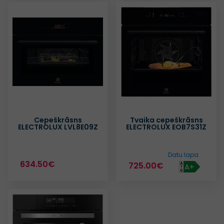
Cepeškrāsns
Tvaika cepeškrāsns
ELECTROLUX LVL8E09Z
ELECTROLUX EOB7S31Z
Datu lapa
634.50€
725.00€
A+