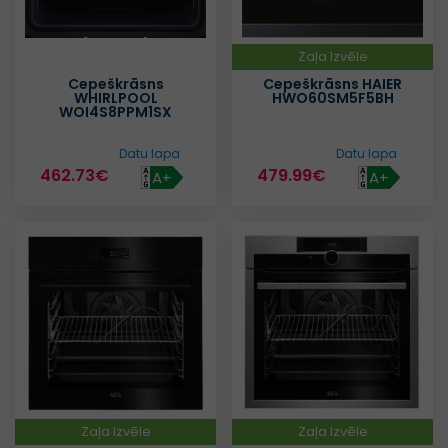
Zaļa Izvēle
Cepeškrāsns
Cepeškrāsns HAIER
WHIRLPOOL
HWO60SM5F5BH
WOI4S8PPM1SX
Datu lapa
Datu lapa
462.73€
479.99€
A+
A+
Zaļa Izvēle
Zaļa Izvēle