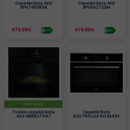
Cepeškrāsns AEG
Cepeškrāsns AEG
BPK748380B
BPE842720M
479.99€
479.99€
A++
A+
Zaļa Izvēle
Tvaika cepeškrāsns
Cepeškrāsns
AEG NBB8S731AT
ELECTROLUX EVL6E49X