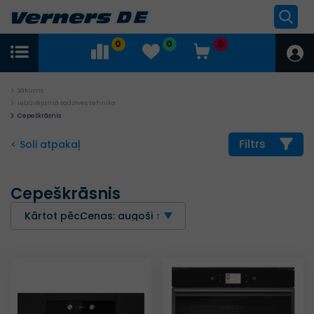
0
0
0
Sākums
Iebūvējamā sadzīves tehnika
Cepeškrāsnis
Filtrs
< Soli atpakaļ
Cepeškrāsnis
Kārtot pēc:
Cenas: augoši ↑