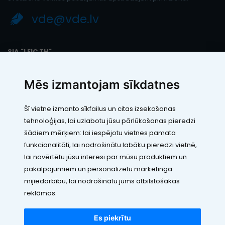
vde@vde.lv
SIA "LEIC TH"
Reģ. Nr.: 40103394280
PVN maksātāja numurs: LV40103394280
Mēs izmantojam sīkdatnes
Juridiskā adrese: Rāmuļu iela 33, Rīga, LV-1005
Banka: Paysera LT, UAB
SWIFT: EVIULT21
Šī vietne izmanto sīkfailus un citas izsekošanas
Konts: LT123500010005426773
tehnoloģijas, lai uzlabotu jūsu pārlūkošanas pieredzi
Kontakti
šādiem mērķiem:
lai iespējotu vietnes pamata
funkcionalitāti
,
lai nodrošinātu labāku pieredzi vietnē
,
lai novērtētu jūsu interesi par mūsu produktiem un
pakalpojumiem un personalizētu mārketinga
mijiedarbību
,
lai nodrošinātu jums atbilstošākas
reklāmas
.
Visas cenas norādītas EUR ar PVN 21%
©2010 - 2026 VDE.LV
Es piekrītu
Visas tiesības rezervētas