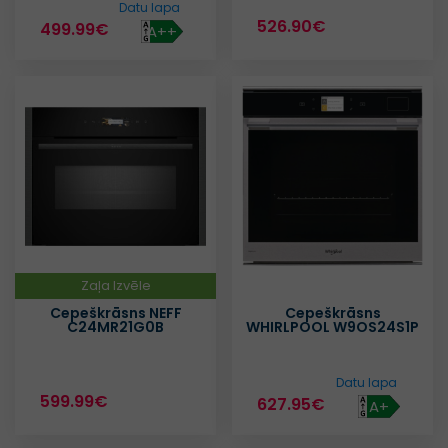
Datu lapa
526.90€
499.99€
A++
Zaļa Izvēle
Cepeškrāsns NEFF
Cepeškrāsns
C24MR21G0B
WHIRLPOOL W9OS24S1P
Datu lapa
599.99€
627.95€
A+