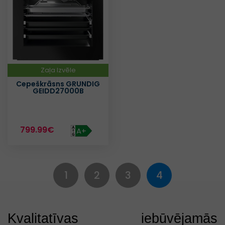
Zaļa Izvēle
Cepeškrāsns GRUNDIG
GEIDD27000B
799.99€
A+
1
2
3
4
Kvalitatīvas iebūvējamās 