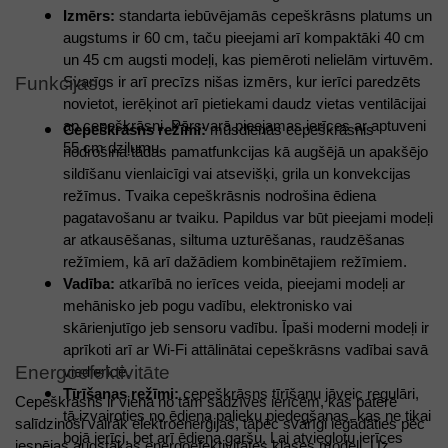
Izmērs:
 standarta iebūvējamās cepeškrāsns platums un 
augstums ir 60 cm, taču pieejami arī kompaktāki 40 cm 
un 45 cm augsti modeļi, kas piemēroti nelielām virtuvēm. 
Funkcijas 
Svarīgs ir arī precīzs nišas izmērs, kur ierīci paredzēts 
novietot, ierēķinot arī pietiekami daudz vietas ventilācijai 
ap cepeškrāsni. Pārsvarā pieejamas ierīces ar aptuveni 
Cepeškrāsns režīmi:
 mūsdienās cepeškrāsnis 
55 cm dziļumu. 
nodrošina tādas pamatfunkcijas kā augšējā un apakšējo 
sildīšanu vienlaicīgi vai atsevišķi, grila un konvekcijas 
režīmus. Tvaika cepeškrāsnis nodrošina ēdiena 
pagatavošanu ar tvaiku. Papildus var būt pieejami modeļi 
ar atkausēšanas, siltuma uzturēšanas, raudzēšanas 
režīmiem, kā arī dažādiem kombinētajiem režīmiem. 
Vadība:
 atkarībā no ierīces veida, pieejami modeļi ar 
mehānisko jeb pogu vadību, elektronisko vai 
skārienjutīgo jeb sensoru vadību. Īpaši moderni modeļi ir 
aprīkoti arī ar Wi-Fi attālinātai cepeškrāsns vadībai savā 
Energoefektivitāte 
viedierīcē. 
Tīrīšanas režīmi: 
cepeškrāsns tīrīšanu jāveic regulāri, 
Cepeškrāsns ir viena no tām sadzīves ierīcēm, kas patērē 
tā izvairoties no ēdiena palieku piedegšanas, kas ne tikai 
salīdzinoši vairāk elektroenerģijas, tāpēc svarīgi iegādāties pēc 
bojā ierīci, bet arī ēdiena garšu. Lai atvieglotu ierīces 
iespējas augstākas energoefektivitātes klases modeli. Uz 