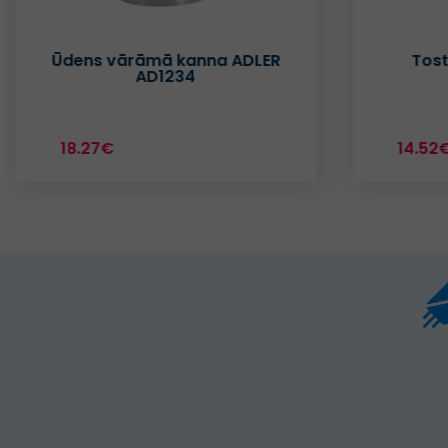
Tosteris ADLER AD3015
14.52€
1