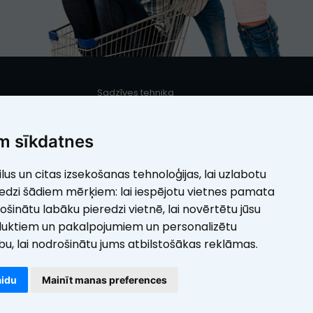
Sadzīves tehnika
s
Iebūvējamā sadzīves tehnika
Mazā sadzīves tehnika
m sīkdatnes
Elektrotehnika
ilus un citas izsekošanas tehnoloģijas, lai uzlabotu
umi
Skaistumam
redzi šādiem mērķiem:
lai iespējotu vietnes pamata
rošinātu labāku pieredzi vietnē
,
lai novērtētu jūsu
duktiem un pakalpojumiem un personalizētu
ību
,
lai nodrošinātu jums atbilstošākas reklāmas
.
aidu
Mainīt manas preferences
webbuilding.lv
interneta veikalu
Nojumes, Klimata iekārtas, Redmi, 
izstrāde