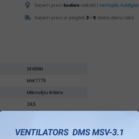
Saņem preci
šodien
veikalā |
Ventspils, Kuldīgas
Saņem preci ar piegādi
3 - 5
darba dienu laikā
SEVERIN
MW7775
Mikroviļņu krāsns
29,5
48,5
42,5