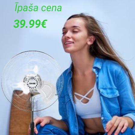
13
Melna/Sudraba
900
25
27
Nerūsējoša tērauda
Ir
1000
Ir
Ir
Ar rokturi
Brīvstāvoša