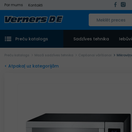
Par mums
Kontakti
Preču katalogs
Sadzīves tehnika
Iebūv
Preču katalogs
Mazā sadzīves tehnika
Cepšanai vārīšanai
Mikroviļ
< Atpakaļ uz kategorijām