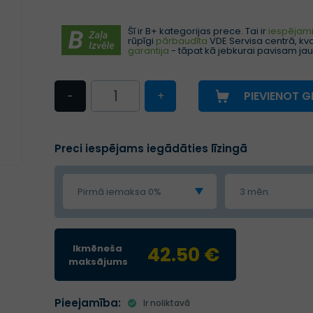
Šī ir B+ kategorijas prece. Tai ir
iespējami 
rūpīgi
pārbaudīta
VDE Servisa centrā, kval
garantija
- tāpat kā jebkurai pavisam jau
−
+
PIEVIENOT 
Preci iespējams iegādāties līzingā
Pirmā iemaksa 0%
3 mēn.
Ikmēneša
42.50 €
maksājums
Pieejamība:
Ir noliktavā