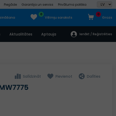
Piegāde
Garantija un serviss
Privātuma politika
0
0
dzināšana
Vēlmju saraksts
Grozs
s
Aktualitātes
Aptauja
Ienākt / Reģistrēties
Salīdzināt
Pievienot
Dalīties
N MW7775