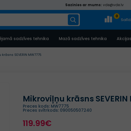
Sazinies ar mums:
vde@vde.lv
0
Salī
ējamā sadzīves tehnika
Mazā sadzīves tehnika
Akcija
ņu krāsns SEVERIN MW7775
Mikroviļņu krāsns SEVERI
Preces kods: MW7775
Preces svītrkods: 090050507240
119.99€