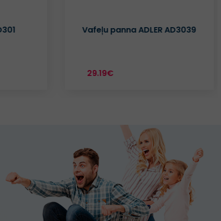
DLER AD3039
Tosteris ADLER AD3040
38.18€