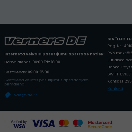
SIA "LEIC TH
Reģ. Nr.: 40
PVN maksātā
Interneta veikala pasūtījumu apstrāde notiek:
Juridiskā adr
Darba dienās:
09:00 līdz 18:00
Banka: Payse
Sestdienās:
09:00-15:00
SWIFT: EVIULT
Svētdienā veiktos pasūtījumus apstrādājam
Konts: LT12
pirmdienā.
Kontakti
vde@vde.lv