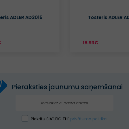
Tosteris ADLER AD301
Vafeļu panna A
8.93€
29.19€
Pieraksties jaunumu saņemšanai
Piekrītu SIA”LEIC TH”
privātuma politikai