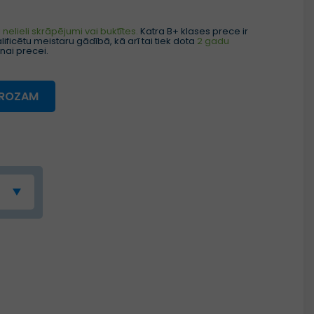
nelieli skrāpējumi vai buktītes.
Katra B+ klases prece ir
ificētu meistaru gādībā, kā arī tai tiek dota
2 gadu
nai precei.
GROZAM