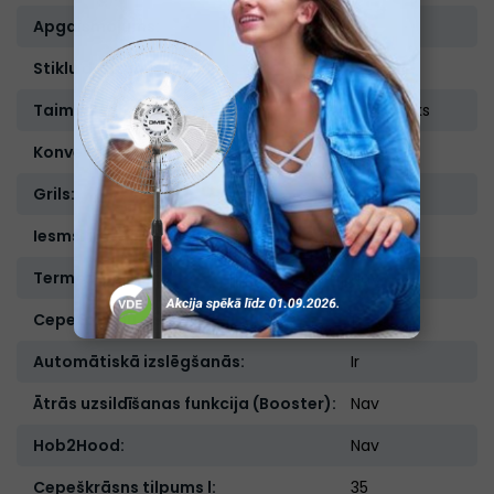
Apgaismojums:
Ir
Stiklu dadzums durtiņās:
2
Taimeris:
Mehānisks
Konvekcija:
Ir
Grils:
Ir
Iesms:
Ir
Termozonde:
Nav
Cepešpannu skaits:
1
Automātiskā izslēgšanās:
Ir
Ātrās uzsildīšanas funkcija (Booster):
Nav
Hob2Hood:
Nav
Cepeškrāsns tilpums l:
35