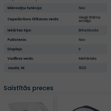
Mikroviļņu funkcija:
Nav
Viegli tīrāma
Cepeškrāsns tīrīšanas veids:
emalja
Iekārtas tips:
Brīvstāvoša
Pulkstenis:
Nav
Displejs:
Ir
Vadības veids:
Mehānisks
Jauda, W:
1500
Saistītās preces