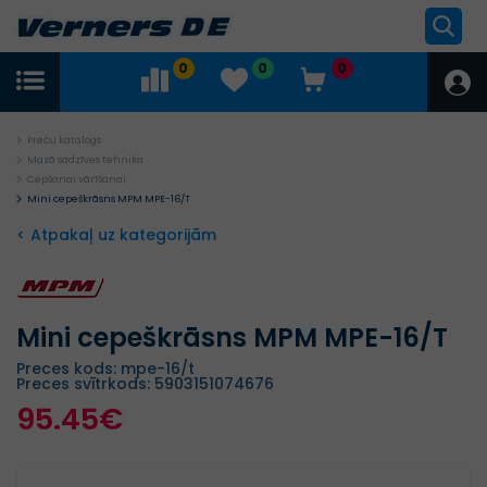
0
0
0
Preču katalogs
Mazā sadzīves tehnika
Cepšanai vārīšanai
Mini cepeškrāsns MPM MPE-16/T
< Atpakaļ uz kategorijām
Mini cepeškrāsns MPM MPE-16/T
Preces kods: mpe-16/t
Preces svītrkods: 5903151074676
95.45€