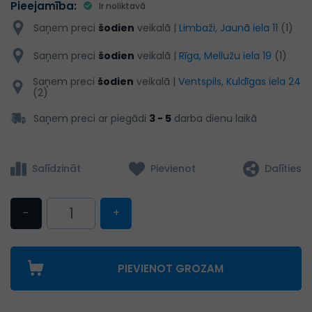
Pieejamība:
Ir noliktavā
Saņem preci
šodien
veikalā |
Limbaži, Jaunā iela 11
(1)
Saņem preci
šodien
veikalā |
Rīga, Mellužu iela 19
(1)
Saņem preci
šodien
veikalā |
Ventspils, Kuldīgas iela 24
(2)
Saņem preci ar piegādi
3 - 5
darba dienu laikā
Salīdzināt
Pievienot
Dalīties
−
+
PIEVIENOT GROZAM