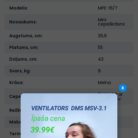
Modelis:
MPE-16/T
Mini
Nosaukums:
cepeškrāsns
Augstums, cm:
36,6
Platums, cm:
55
Dziļums, cm:
43
Svars, kg:
9
Krāsa:
Melna
x
Elektriskā ar
Cepeškrāsns veids:
konvekciju
Režīmu skaits:
6
Maksimālā temperatūra:
230
Termostats:
Ir