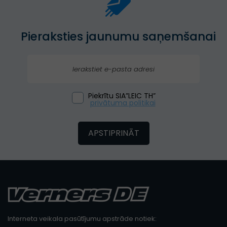
Pieraksties jaunumu saņemšanai
Piekrītu SIA”LEIC TH”
privātuma politikai
APSTIPRINĀT
Interneta veikala pasūtījumu apstrāde notiek: