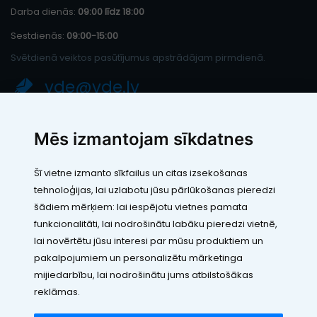
Darba dienās:
09:00 līdz 18:00
Sestdienās:
09:00-15:00
Svētdienā veiktos pasūtījumus apstrādājam pirmdienā.
vde@vde.lv
SIA "LEIC TH"
Mēs izmantojam sīkdatnes
Reģ. Nr.: 40103394280
PVN maksātāja numurs: LV40103394280
Šī vietne izmanto sīkfailus un citas izsekošanas
Juridiskā adrese: Rāmuļu iela 33, Rīga, LV-1005
tehnoloģijas, lai uzlabotu jūsu pārlūkošanas pieredzi
Banka: Paysera LT, UAB
SWIFT: EVIULT21
šādiem mērķiem:
lai iespējotu vietnes pamata
Konts: LT123500010005426773
funkcionalitāti
,
lai nodrošinātu labāku pieredzi vietnē
,
Kontakti
lai novērtētu jūsu interesi par mūsu produktiem un
pakalpojumiem un personalizētu mārketinga
mijiedarbību
,
lai nodrošinātu jums atbilstošākas
reklāmas
.