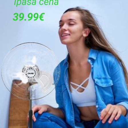
Sausā tīrīšana
Maiss
3,5 l
Ir
Ir
Ir
Ir
Teleskopiskā
Ir
Ir
73
Tīkls