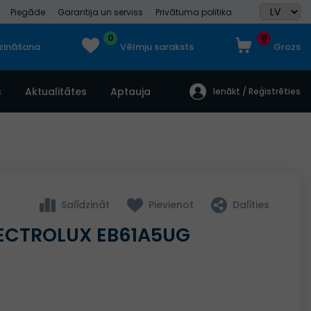
Piegāde
Garantija un serviss
Privātuma politika
0
0
dzināšana
Vēlmju saraksts
Grozs
s
Aktualitātes
Aptauja
Ienākt / Reģistrēties
Salīdzināt
Pievienot
Dalīties
ELECTROLUX EB61A5UG