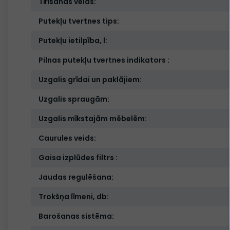
Tīrīšanas veids:
Putekļu tvertnes tips:
Putekļu ietilpība, l:
Pilnas putekļu tvertnes indikators :
Uzgalis grīdai un paklājiem:
Uzgalis spraugām:
Uzgalis mīkstajām mēbelēm:
Caurules veids:
Gaisa izplūdes filtrs :
Jaudas regulēšana:
Trokšņa līmeni, db:
Barošanas sistēma: