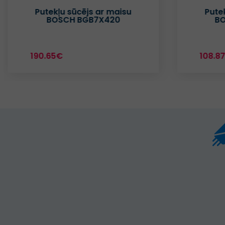
Putekļu sūcējs ar maisu
Pute
BOSCH BGB7X420
BO
190.65€
108.8