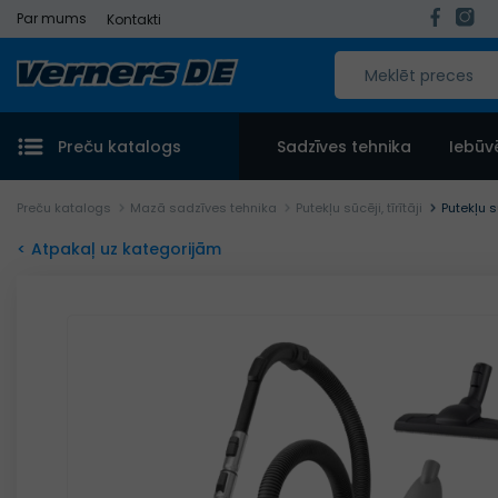
Par mums
Kontakti
Preču katalogs
Sadzīves tehnika
Iebūv
Preču katalogs
Mazā sadzīves tehnika
Putekļu sūcēji, tīrītāji
Putekļu 
< Atpakaļ uz kategorijām