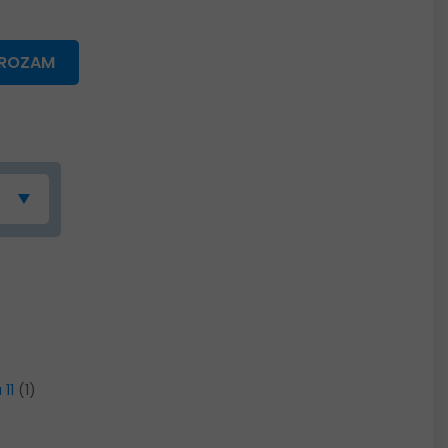
GROZAM
 11
(1)