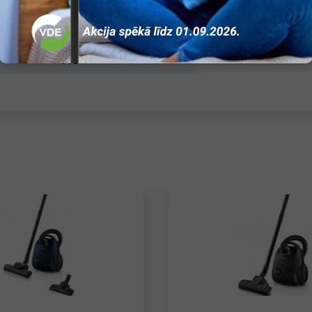
Nav
Mehānisks
850