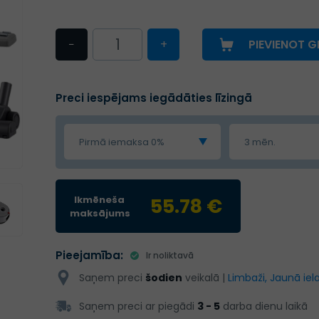
−
+
PIEVIENOT 
Preci iespējams iegādāties līzingā
Pirmā iemaksa 0%
3 mēn.
Ikmēneša
55.78 €
maksājums
Pieejamība:
Ir noliktavā
Saņem preci
šodien
veikalā |
Limbaži, Jaunā iela
Saņem preci ar piegādi
3 - 5
darba dienu laikā