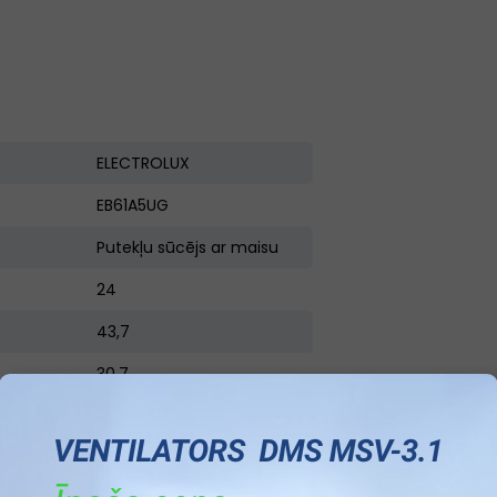
ELECTROLUX
EB61A5UG
Putekļu sūcējs ar maisu
24
43,7
30.7
10
Pelēka