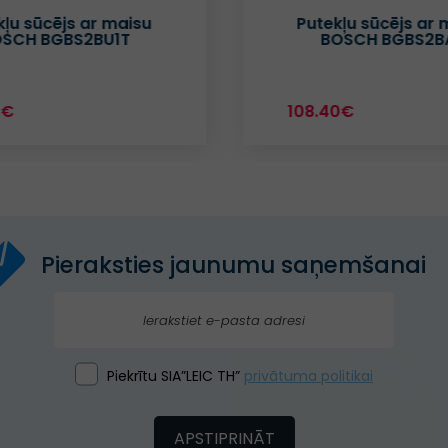
kļu sūcējs ar maisu
Putekļu sūcējs ar 
SCH BGBS2BU1T
BOSCH BGBS2B
7€
108.40€
Pieraksties jaunumu saņemšanai
Piekrītu SIA”LEIC TH”
privātuma politikai
APSTIPRINĀT