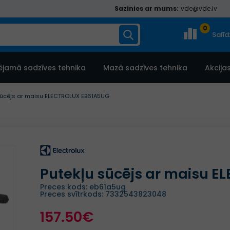
Sazinies ar mums:
vde@vde.lv
0
Salī
ējamā sadzīves tehnika
Mazā sadzīves tehnika
Akcija
sūcējs ar maisu ELECTROLUX EB61A5UG
Putekļu sūcējs ar maisu 
Preces kods: eb61a5ug
Preces svītrkods: 7332543823048
157.50€