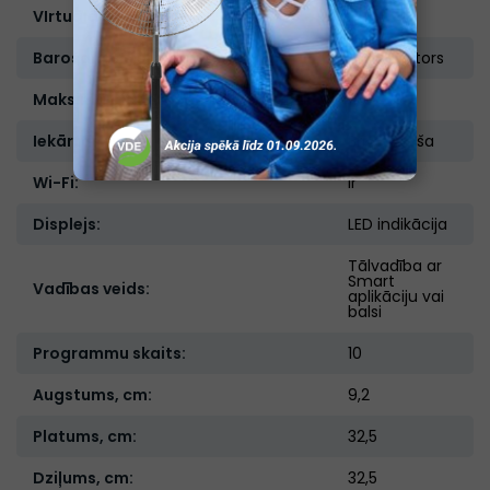
VIrtuālā siena:
Ir
Barošanas sistēma:
Akumulators
Maksimālais lietošanas laiks (min):
110
Iekārtas tips:
Brīvstāvoša
Wi-Fi:
Ir
Displejs:
LED indikācija
Tālvadība ar
Smart
Vadības veids:
aplikāciju vai
balsi
Programmu skaits:
10
Augstums, cm:
9,2
Platums, cm:
32,5
Dziļums, cm:
32,5