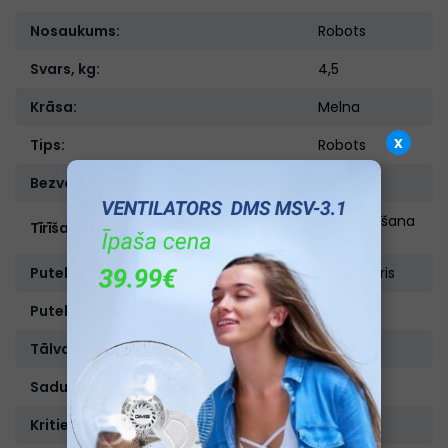
Nosaukums:
Robots
Svars, kg:
4,5
Krāsa:
Melna
x
Tips:
Robots
Bezvadu:
Ir
Sausā tīrīšana
Tīrīšanas veids:
un mitrā
Putekļu tvertnes tips:
Konteineris
Putekļu ietilpība, l:
0,3 l
Tālvadības pults:
Ir
Sadursmju novēršanas sensori:
Ir
Kritiena novēršanas sensori:
Ir