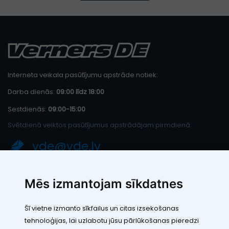
Interneta veikala pasūtījumu apstrāde notiek:
Darba dienās:
09:00 līdz 18:00
Sestdienās:
09:00-15:00
Svētdienā veiktos pasūtījumus apstrādājam pirmdienā.
vde@vde.lv
SIA "LEIC TH"
Mēs izmantojam sīkdatnes
Reģ. Nr.: 40103394280
PVN maksātāja numurs: LV40103394280
Šī vietne izmanto sīkfailus un citas izsekošanas
Juridiskā adrese: Rāmuļu iela 33, Rīga, LV-1005
tehnoloģijas, lai uzlabotu jūsu pārlūkošanas pieredzi
Banka: Paysera LT, UAB