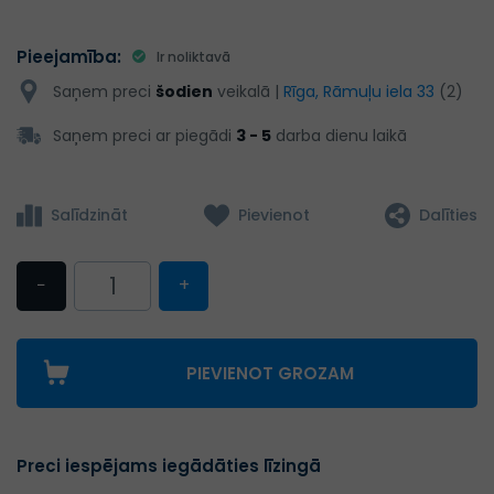
Pieejamība:
Ir noliktavā
Saņem preci
šodien
veikalā |
Rīga, Rāmuļu iela 33
(2)
Saņem preci ar piegādi
3 - 5
darba dienu laikā
Salīdzināt
Pievienot
Dalīties
−
+
PIEVIENOT GROZAM
Preci iespējams iegādāties līzingā