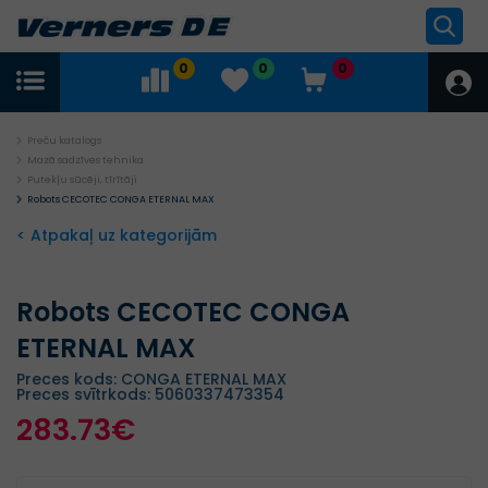
0
0
0
Preču katalogs
Mazā sadzīves tehnika
Putekļu sūcēji, tīrītāji
Robots CECOTEC CONGA ETERNAL MAX
< Atpakaļ uz kategorijām
Robots CECOTEC CONGA
ETERNAL MAX
Preces kods: CONGA ETERNAL MAX
Preces svītrkods: 5060337473354
283.73€