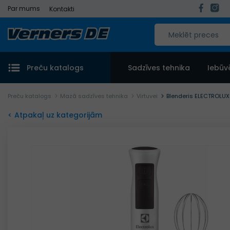
Par mums
Kontakti
Preču katalogs
Sadzīves tehnika
Iebūv
Preču katalogs
Mazā sadzīves tehnika
Virtuvei
Blenderis ELECTROLU
< Atpakaļ uz kategorijām