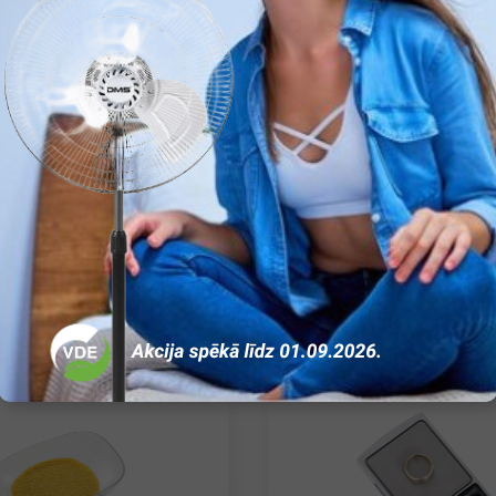
0,6
ir
Nav
Ir
ir
ir
Balta