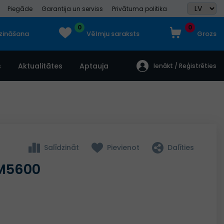
Piegāde
Garantija un serviss
Privātuma politika
0
0
dzināšana
Vēlmju saraksts
Grozs
s
Aktualitātes
Aptauja
Ienākt / Reģistrēties
Salīdzināt
Pievienot
Dalīties
TM5600