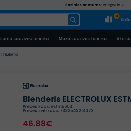
Sazinies ar mums:
vde@vde.lv
0
Salī
ējamā sadzīves tehnika
Mazā sadzīves tehnika
Akcija
X ESTM5600
Blenderis ELECTROLUX ES
Preces kods: estm5600
Preces svītrkods: 7332543214372
46.88€