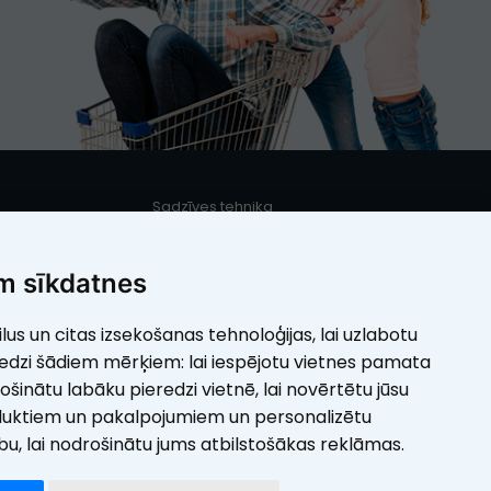
Sadzīves tehnika
s
Iebūvējamā sadzīves tehnika
Mazā sadzīves tehnika
m sīkdatnes
Elektrotehnika
ilus un citas izsekošanas tehnoloģijas, lai uzlabotu
umi
Skaistumam
redzi šādiem mērķiem:
lai iespējotu vietnes pamata
rošinātu labāku pieredzi vietnē
,
lai novērtētu jūsu
duktiem un pakalpojumiem un personalizētu
ību
,
lai nodrošinātu jums atbilstošākas reklāmas
.