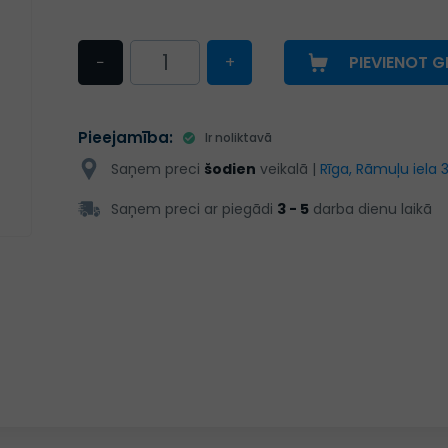
−
+
PIEVIENOT 
Pieejamība:
Ir noliktavā
Saņem preci
šodien
veikalā |
Rīga, Rāmuļu iela 
Saņem preci ar piegādi
3 - 5
darba dienu laikā