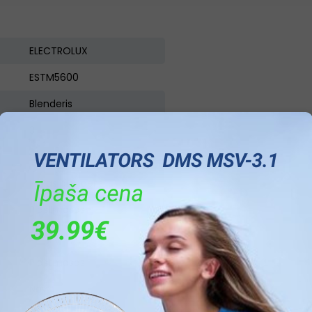
ELECTROLUX
ESTM5600
Blenderis
3
600
Rokas blenderis
Plastmasas
1,8
Plastmasas
Nav