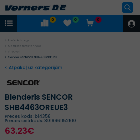
0
0
0
Preču katalogs
Mazā sadzīves tehnika
Virtuvei
Blenderis SENCOR SHB4463OREUE3
< Atpakaļ uz kategorijām
Blenderis SENCOR
SHB4463OREUE3
Preces kods: bl4358
Preces svītrkods: 3016661152610
63.23€