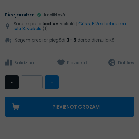
Pieejamība:
Ir noliktavā
Saņem preci
šodien
veikalā |
Cēsis, E.Veidenbauma
iela 3, veikals
(1)
Saņem preci ar piegādi
3 - 5
darba dienu laikā
Salīdzināt
Pievienot
Dalīties
−
+
PIEVIENOT GROZAM