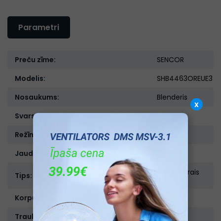
Parametri
Preču zīme:
SENCOR
Modelis:
SHB4463OREUE3
Nosaukums:
Blenderis
x
Svars, kg:
4,5
Režīmu skaits:
2
Jauda, W:
800
Stacionārais
Tips:
blenderis
Korpusa materiāls:
Metāla
Trauka materiāls:
Stikls