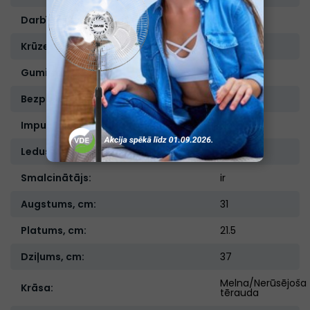
Darbība no akumulatora:
Nav
Krūzes tilpums, l:
1,75
Gumijotas kājas:
ir
Bezpakāpju ātruma regulēšana:
Nav
Impulsa režīms vai Turbo funkcija:
Nav
Ledus smalcināšanas režīms:
ir
Smalcinātājs:
ir
Augstums, cm:
31
Platums, cm:
21.5
Dziļums, cm:
37
Melna/Nerūsējoša
Krāsa:
tērauda