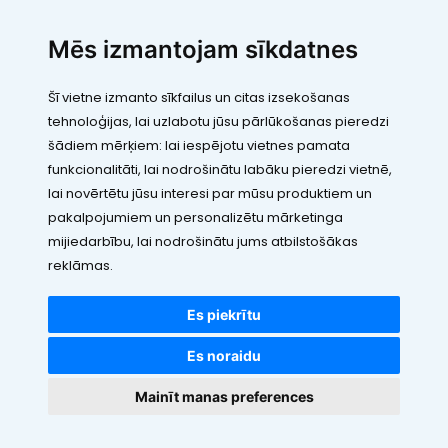
SIA "LEIC TH"
Mēs izmantojam sīkdatnes
Reģ. Nr.: 40103394280
PVN maksātāja numurs: LV40103394280
Šī vietne izmanto sīkfailus un citas izsekošanas
Juridiskā adrese: Rāmuļu iela 33, Rīga, LV-1005
tehnoloģijas, lai uzlabotu jūsu pārlūkošanas pieredzi
Banka: Paysera LT, UAB
SWIFT: EVIULT21
šādiem mērķiem:
lai iespējotu vietnes pamata
Konts: LT123500010005426773
funkcionalitāti
,
lai nodrošinātu labāku pieredzi vietnē
,
Kontakti
lai novērtētu jūsu interesi par mūsu produktiem un
pakalpojumiem un personalizētu mārketinga
mijiedarbību
,
lai nodrošinātu jums atbilstošākas
reklāmas
.
Es piekrītu
Visas cenas norādītas EUR ar PVN 21%
©2010 - 2026 VDE.LV
Es noraidu
Visas tiesības rezervētas
Mainīt manas preferences
Nojumes, K
webbuilding.lv
interneta veikalu izstrāde