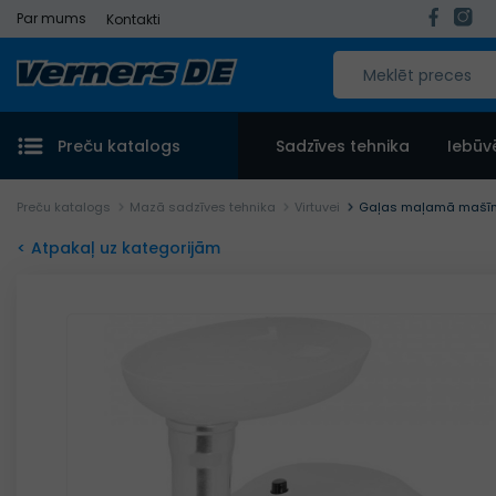
Par mums
Kontakti
Preču katalogs
Sadzīves tehnika
Iebūv
Preču katalogs
Mazā sadzīves tehnika
Virtuvei
Gaļas maļamā mašī
< Atpakaļ uz kategorijām