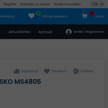
Piegāde
Garantija un serviss
Privātuma politika
0
0
dzināšana
Vēlmju saraksts
Grozs
s
Aktualitātes
Aptauja
Ienākt / Reģistrēties
Salīdzināt
Pievienot
Dalīties
ESKO MS4805