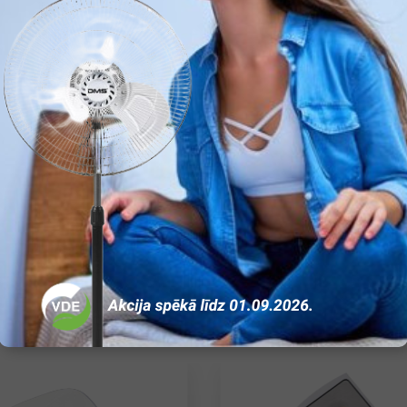
ir
1500
600
Ir
3
Ir
Ir
Ir