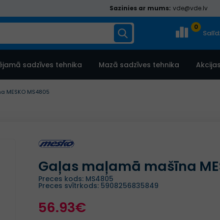
Sazinies ar mums:
vde@vde.lv
0
Salī
ējamā sadzīves tehnika
Mazā sadzīves tehnika
Akcija
na MESKO MS4805
Gaļas maļamā mašīna M
Preces kods: MS4805
Preces svītrkods: 5908256835849
56.93€