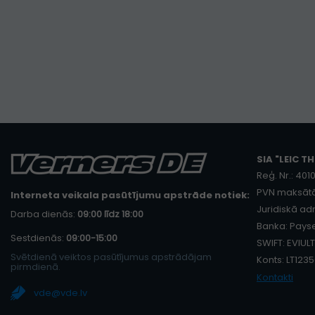
SIA "LEIC TH
Reģ. Nr.: 40
PVN maksātā
Interneta veikala pasūtījumu apstrāde notiek:
Juridiskā adr
Darba dienās:
09:00 līdz 18:00
Banka: Payse
Sestdienās:
09:00-15:00
SWIFT: EVIULT
Svētdienā veiktos pasūtījumus apstrādājam
Konts: LT12
pirmdienā.
Kontakti
vde@vde.lv