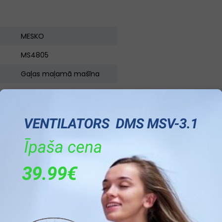
MESKO
MS4805
Gaļas maļamā mašīna
28,7
25
25,5
3
Balta
Plastmasas/metāls
Ir