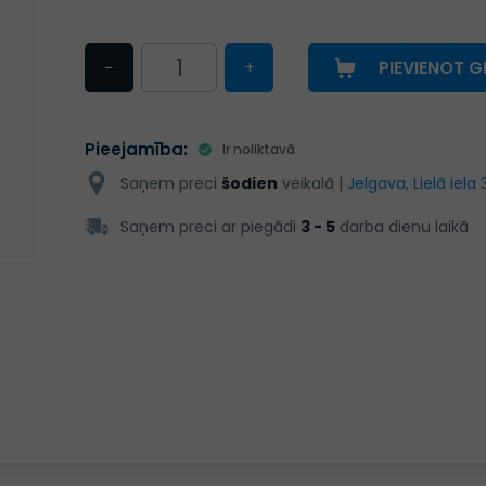
−
+
PIEVIENOT 
Pieejamība:
Ir noliktavā
Saņem preci
šodien
veikalā |
Jelgava, Lielā iela 
Saņem preci ar piegādi
3 - 5
darba dienu laikā