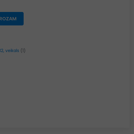
GROZAM
32, veikals
(1)