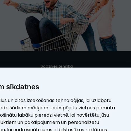
Sadzīves tehnika
s
Iebūvējamā sadzīves tehnika
Mazā sadzīves tehnika
m sīkdatnes
Elektrotehnika
ilus un citas izsekošanas tehnoloģijas, lai uzlabotu
umi
Skaistumam
redzi šādiem mērķiem:
lai iespējotu vietnes pamata
rošinātu labāku pieredzi vietnē
,
lai novērtētu jūsu
duktiem un pakalpojumiem un personalizētu
ību
,
lai nodrošinātu jums atbilstošākas reklāmas
.