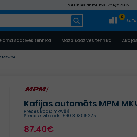
Sazinies ar mums:
vde@vde.lv
0
Salī
ējamā sadzīves tehnika
Mazā sadzīves tehnika
Akcija
PM MKW04
Kafijas automāts MPM M
Preces kods: mkw04
Preces svītrkods: 5901308015275
87.40€