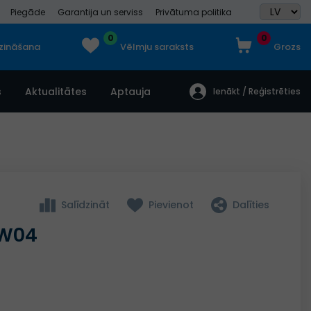
Piegāde
Garantija un serviss
Privātuma politika
0
0
dzināšana
Vēlmju saraksts
Grozs
s
Aktualitātes
Aptauja
Ienākt / Reģistrēties
Salīdzināt
Pievienot
Dalīties
KW04