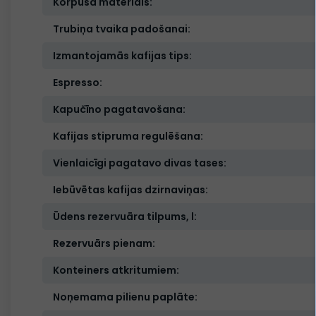
Korpusa materiāls:
Trubiņa tvaika padošanai:
Izmantojamās kafijas tips:
Espresso:
Kapučīno pagatavošana:
Kafijas stipruma regulēšana:
Vienlaicīgi pagatavo divas tases:
Iebūvētas kafijas dzirnaviņas:
Ūdens rezervuāra tilpums, l:
Rezervuārs pienam:
Konteiners atkritumiem:
Noņemama pilienu paplāte: