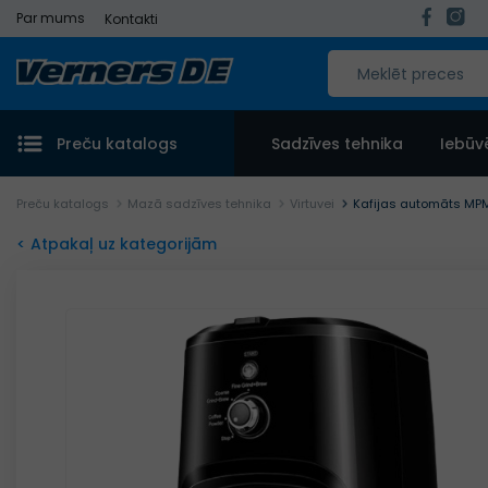
Par mums
Kontakti
Preču katalogs
Sadzīves tehnika
Iebūv
Preču katalogs
Mazā sadzīves tehnika
Virtuvei
Kafijas automāts M
< Atpakaļ uz kategorijām