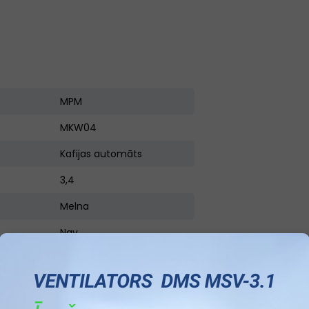
MPM
MKW04
Kafijas automāts
3,4
Melna
Nav
900
Ar pilienu filtru