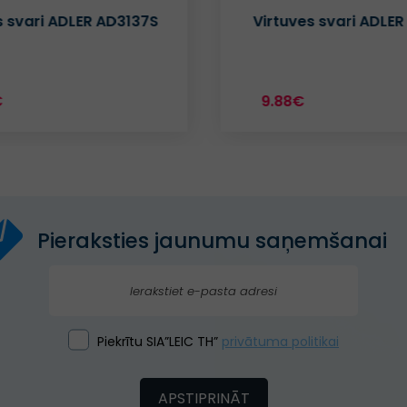
s svari ADLER AD3137S
Virtuves svari ADLER
€
9.88€
Pieraksties jaunumu saņemšanai
Piekrītu SIA”LEIC TH”
privātuma politikai
APSTIPRINĀT