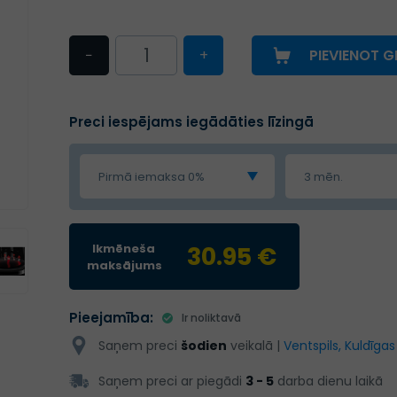
−
+
PIEVIENOT 
Preci iespējams iegādāties līzingā
Pirmā iemaksa 0%
3 mēn.
Ikmēneša
30.95 €
maksājums
Pieejamība:
Ir noliktavā
Saņem preci
šodien
veikalā |
Ventspils, Kuldīgas
Saņem preci ar piegādi
3 - 5
darba dienu laikā