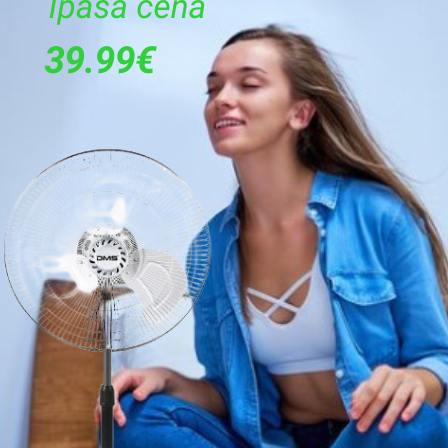
Plastmasa
Nav
Mata un kafijas pupiņas
Nav
Nav
Nav
Nav
Ir
0,6
Nav
Nav
Nav