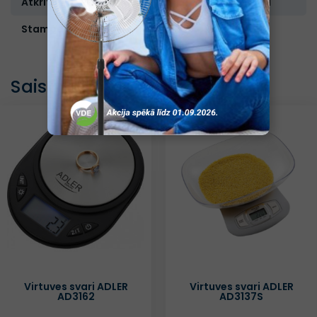
Atkritumu tvertnes tips:
Atsevišķa
Stampa:
Ir
Saistītās preces
Virtuves svari ADLER
Virtuves svari ADLER
AD3162
AD3137S