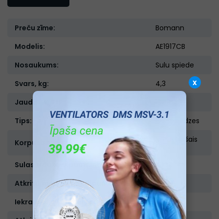
Preču zīme:
Bomann
Modelis:
AE1917CB
Nosaukums:
Sulu spiede
x
Svars, kg:
4,3
Jauda, W:
1000
Tips:
Centrbēdzes
Nerūsējošais
Korpusa materiāls:
tērauds
Sulas trauka tilpums, ml.:
2000
Atkritumu tvertnes tilpums, l:
2
Iekraušanas caurules diametrs, mm:
75