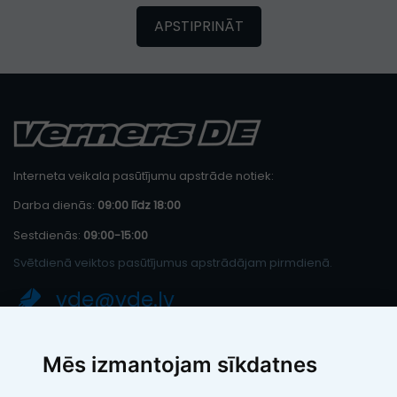
APSTIPRINĀT
Interneta veikala pasūtījumu apstrāde notiek:
Darba dienās:
09:00 līdz 18:00
Sestdienās:
09:00-15:00
Svētdienā veiktos pasūtījumus apstrādājam pirmdienā.
vde@vde.lv
SIA "LEIC TH"
Mēs izmantojam sīkdatnes
Reģ. Nr.: 40103394280
PVN maksātāja numurs: LV40103394280