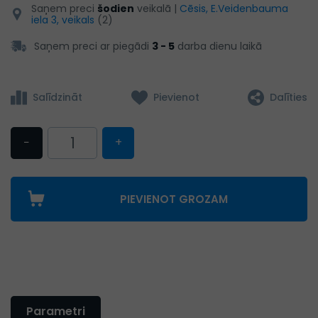
Saņem preci
šodien
veikalā |
Cēsis, E.Veidenbauma
iela 3, veikals
(2)
Saņem preci ar piegādi
3 - 5
darba dienu laikā
Salīdzināt
Pievienot
Dalīties
−
+
PIEVIENOT GROZAM
Parametri