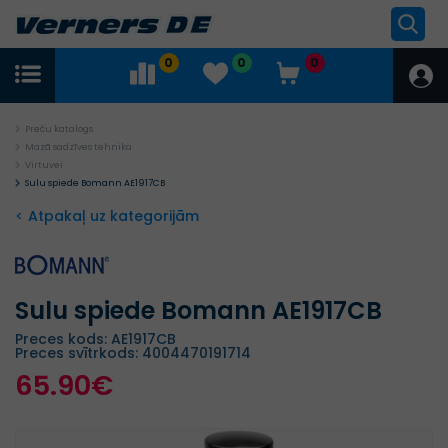
0
0
0
Preču katalogs
Mazā sadzīves tehnika
Virtuvei
Sulu spiede Bomann AE1917CB
< Atpakaļ uz kategorijām
Sulu spiede Bomann AE1917CB
Preces kods: AE1917CB
Preces svītrkods: 4004470191714
65.90€