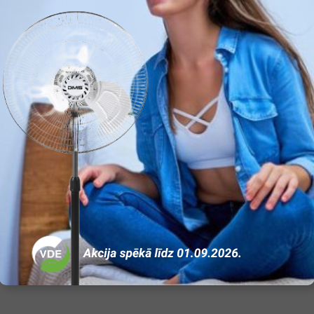
Centrbēdzes
Plastmasas
1500
1,25
55
Atsevišķa
Ir
Melna