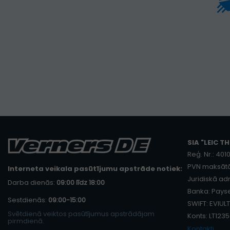
SIA "LEIC TH
Reģ. Nr.: 40
PVN maksātā
Interneta veikala pasūtījumu apstrāde notiek:
Juridiskā adr
Darba dienās:
09:00 līdz 18:00
Banka: Payse
Sestdienās:
09:00-15:00
SWIFT: EVIULT
Svētdienā veiktos pasūtījumus apstrādājam
Konts: LT12
pirmdienā.
Kontakti