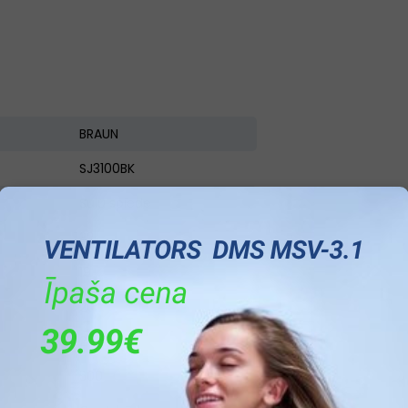
BRAUN
SJ3100BK
Sulu spiede
32
19
20
2
500