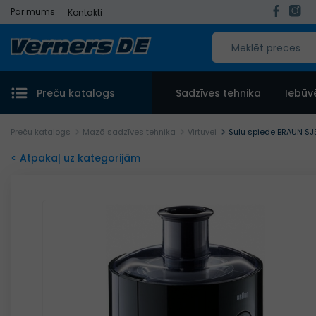
Par mums
Kontakti
Preču katalogs
Sadzīves tehnika
Iebūv
Preču katalogs
Mazā sadzīves tehnika
Virtuvei
Sulu spiede BRAUN SJ
< Atpakaļ uz kategorijām