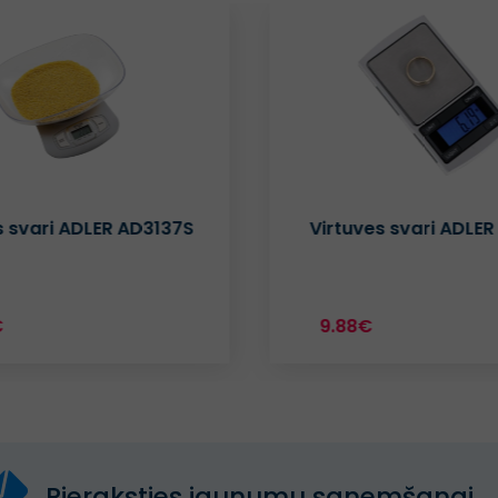
s svari ADLER AD3137S
Virtuves svari ADLER
€
9.88€
Pieraksties jaunumu saņemšanai