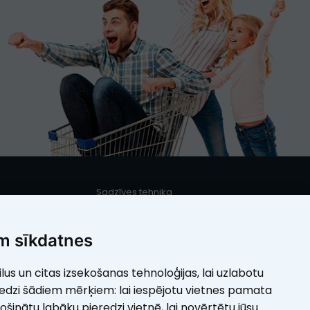
Sadzīves tehnika
s
Iebūvējamā sadzīves tehnika
Mazā sadzīves tehnika
m sīkdatnes
Elektrotehnika
ilus un citas izsekošanas tehnoloģijas, lai uzlabotu
umi
Skaistumam
redzi šādiem mērķiem:
lai iespējotu vietnes pamata
rošinātu labāku pieredzi vietnē
,
lai novērtētu jūsu