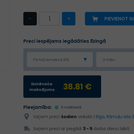
−
+
PIEVIENOT 
Preci iespējams iegādāties līzingā
Pirmā iemaksa 0%
3 mēn.
Ikmēneša
38.81 €
maksājums
Pieejamība:
Ir noliktavā
Saņem preci
šodien
veikalā |
Rīga, Rāmuļu iela 
Saņem preci ar piegādi
3 - 5
darba dienu laikā