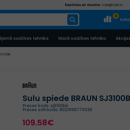
Sazinies ar mums:
vde@vde.lv
0
Salī
ējamā sadzīves tehnika
Mazā sadzīves tehnika
Akcija
3100BK
Sulu spiede BRAUN SJ3100
Preces kods: sj3100bk
Preces svītrkods: 8021098773036
109.58€