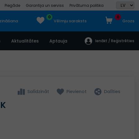
Piegāde
Garantija un serviss
Privātuma politika
0
0
dzināšana
Vēlmju saraksts
Grozs
s
Aktualitātes
Aptauja
Ienākt / Reģistrēties
Salīdzināt
Pievienot
Dalīties
BK