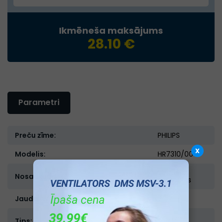
Ikmēneša maksājums
28.10 €
Parametri
Preču zīme:
PHILIPS
x
Modelis:
HR7310/00
Virtuves
Nosaukums:
kombains
Jauda, W:
700
Virtuves
Tips: