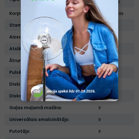
kombains
Korpusa materiāls:
Plastmasas
Stampa:
Nav
Aizsardzība no nejaušas ieslēgšanas:
Nav
Atslēgšanās pārkaršanas gadījumā:
Ir
Ātrumu skaits:
2
Pulsējošā darba režīms:
Ir
Diski griešanai un smalcināšanai:
Ir
Disks kartupeļiem frī:
Ir
Gaļas maļamā mašīna:
Ir
Universālais smalcinātājs:
Ir
Putotājs:
Ir