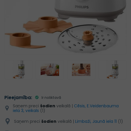
Pieejamība:
Ir noliktavā
Saņem preci
šodien
veikalā |
Cēsis, E.Veidenbauma
iela 3, veikals
(1)
Saņem preci
šodien
veikalā |
Limbaži, Jaunā iela 11
(1)