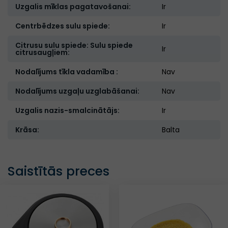
Uzgalis mīklas pagatavošanai:
Ir
Centrbēdzes sulu spiede:
Ir
Citrusu sulu spiede: Sulu spiede
Ir
citrusaugļiem:
Nodalījums tīkla vadamība :
Nav
Nodalījums uzgaļu uzglabāšanai:
Nav
Uzgalis nazis-smalcinātājs:
Ir
Krāsa:
Balta
Saistītās preces