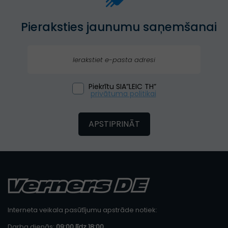
Pieraksties jaunumu saņemšanai
Piekrītu SIA”LEIC TH”
privātuma politikai
APSTIPRINĀT
Interneta veikala pasūtījumu apstrāde notiek:
Darba dienās:
09:00 līdz 18:00