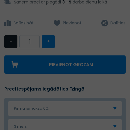
Saņem preci ar piegādi
3 - 5
darba dienu laikā
Salīdzināt
Pievienot
Dalīties
−
+
PIEVIENOT GROZAM
Preci iespējams iegādāties līzingā
Pirmā iemaksa 0%
3 mēn.