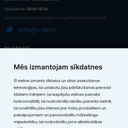
Sestdienās:
09:00-15:00
Svētdienā veiktos pasūtījumus apstrādājam pirmdienā.
vde@vde.lv
SIA "LEIC TH"
Reģ. Nr.: 40103394280
PVN maksātāja numurs: LV40103394280
Mēs izmantojam sīkdatnes
Juridiskā adrese: Rāmuļu iela 33, Rīga, LV-1005
Banka: Paysera LT, UAB
SWIFT: EVIULT21
Šī vietne izmanto sīkfailus un citas izsekošanas
Konts: LT123500010005426773
tehnoloģijas, lai uzlabotu jūsu pārlūkošanas pieredzi
Kontakti
šādiem mērķiem:
lai iespējotu vietnes pamata
funkcionalitāti
,
lai nodrošinātu labāku pieredzi vietnē
,
lai novērtētu jūsu interesi par mūsu produktiem un
pakalpojumiem un personalizētu mārketinga
mijiedarbību
,
lai nodrošinātu jums atbilstošākas