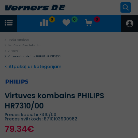
0
0
0
Preču katalogs
Mazā sadzīves tehnika
Virtuvei
Virtuves kombains PHILIPS HR7310/00
< Atpakaļ uz kategorijām
Virtuves kombains PHILIPS
HR7310/00
Preces kods: hr7310/00
Preces svītrkods: 8710103900962
79.34€