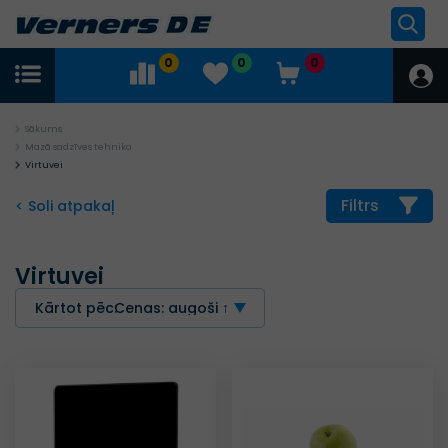
0
0
0
Sākums
Mazā sadzīves tehnika
Virtuvei
Filtrs
< Soli atpakaļ
Virtuvei
Kārtot pēc:
Cenas: augoši ↑