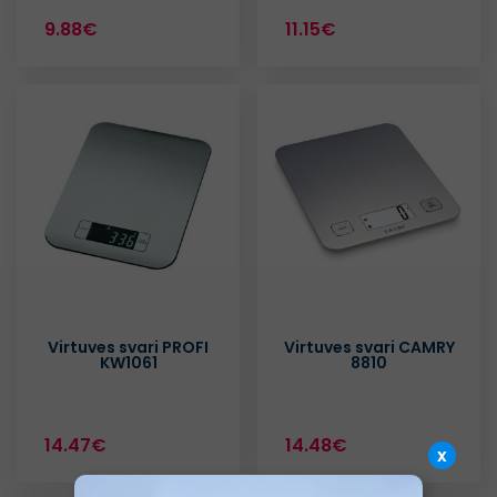
9.88€
11.15€
Virtuves svari PROFI
Virtuves svari CAMRY
KW1061
8810
14.47€
14.48€
x