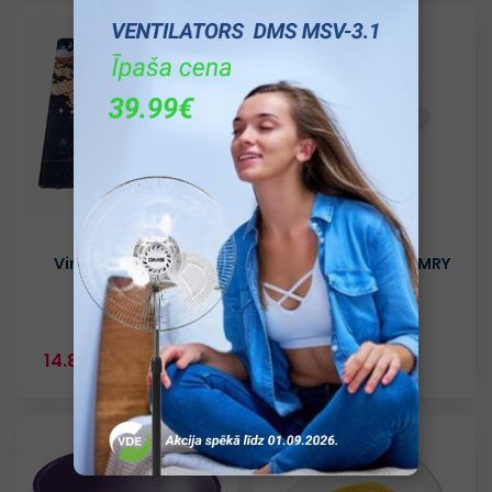
Virtuves svari ECG
Virtuves svari CAMRY
KV1021
9821
14.89€
16.40€