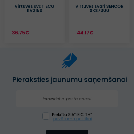
Virtuves svari ECG
Virtuves svari SENCOR
KV215S
SKS7300
36.75€
44.17€
Pieraksties jaunumu saņemšanai
Piekrītu SIA”LEIC TH”
privātuma politikai