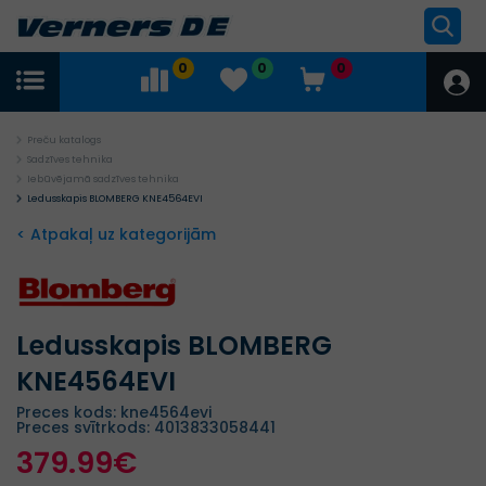
0
0
0
Preču katalogs
Sadzīves tehnika
Iebūvējamā sadzīves tehnika
Ledusskapis BLOMBERG KNE4564EVI
< Atpakaļ uz kategorijām
Ledusskapis BLOMBERG
KNE4564EVI
Preces kods: kne4564evi
Preces svītrkods: 4013833058441
379.99€