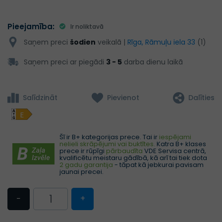
Pieejamība:
Ir noliktavā
Saņem preci
šodien
veikalā |
Rīga, Rāmuļu iela 33
(1)
Saņem preci ar piegādi
3 - 5
darba dienu laikā
Salīdzināt
Pievienot
Dalīties
E
Šī ir B+ kategorijas prece. Tai ir
iespējami
nelieli skrāpējumi vai buktītes.
Katra B+ klases
prece ir rūpīgi
pārbaudīta
VDE Servisa centrā,
kvalificētu meistaru gādībā, kā arī tai tiek dota
2 gadu garantija
- tāpat kā jebkurai pavisam
jaunai precei.
−
+