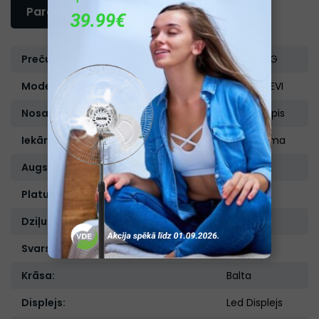
Parametri
Preču zīme:
BLOMBERG
Modelis:
KNE4564EVI
Nosaukums:
Ledusskapis
Iekārtas tips:
Iebūvējama
Augstums, cm:
177,5
Platums, cm:
54
Dziļums, cm:
54,5
Svars, kg:
59,5
Krāsa:
Balta
Displejs:
Led Displejs