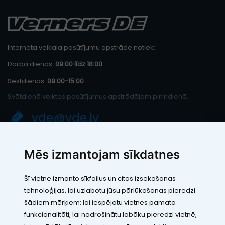
Interneta veikala pasūtījumu apstrāde notiek:
Darba dienās:
09:00 līdz 18:00
Sestdienās:
09:00-15:00
Svētdienā veiktos pasūtījumus apstrādājam pirmdienā.
vde@vde.lv
SIA "LEIC TH"
Mēs izmantojam sīkdatnes
Reģ. Nr.: 40103394280
PVN maksātāja numurs: LV40103394280
Šī vietne izmanto sīkfailus un citas izsekošanas
Juridiskā adrese: Rāmuļu iela 33, Rīga, LV-1005
tehnoloģijas, lai uzlabotu jūsu pārlūkošanas pieredzi
Banka: Paysera LT, UAB
SWIFT: EVIULT21
šādiem mērķiem:
lai iespējotu vietnes pamata
Konts: LT123500010005426773
funkcionalitāti
,
lai nodrošinātu labāku pieredzi vietnē
,
Kontakti