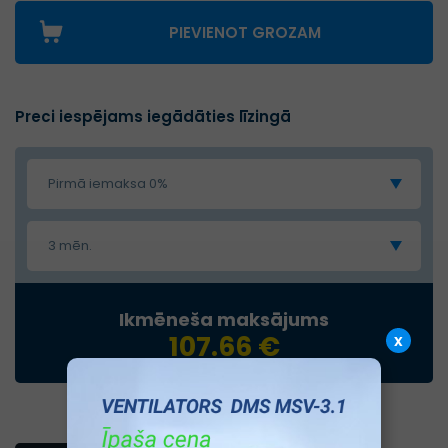
PIEVIENOT GROZAM
Preci iespējams iegādāties līzingā
Pirmā iemaksa 0%
3 mēn.
Ikmēneša maksājums
107.66 €
x