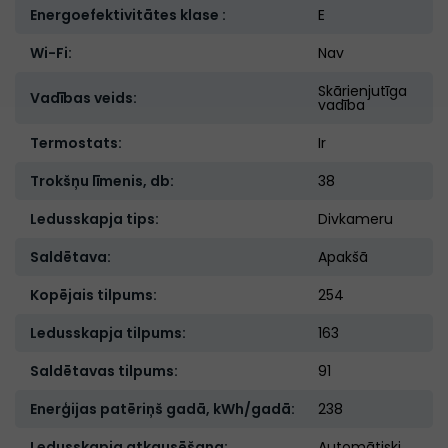
Energoefektivitātes klase :
E
Wi-Fi:
Nav
Skārienjutīga
Vadības veids:
vadība
Termostats:
Ir
Trokšņu līmenis, db:
38
Ledusskapja tips:
Divkameru
Saldētava:
Apakšā
Kopējais tilpums:
254
Ledusskapja tilpums:
163
Saldētavas tilpums:
91
Enerģijas patēriņš gadā, kWh/gadā:
238
Ledusskapja atkausēšana:
Automātiski