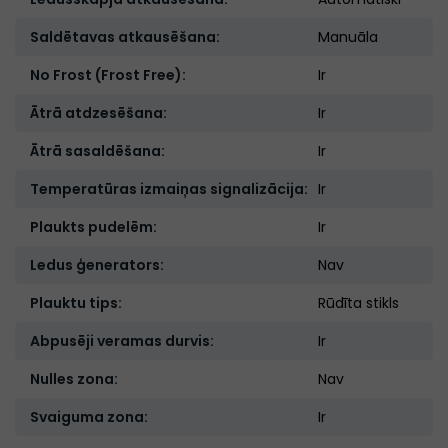
Saldētavas atkausēšana:
Manuāla
No Frost (Frost Free):
Ir
Ātrā atdzesēšana:
Ir
Ātrā sasaldēšana:
Ir
Temperatūras izmaiņas signalizācija:
Ir
Plaukts pudelēm:
Ir
Ledus ģenerators:
Nav
Plauktu tips:
Rūdīta stikls
Abpusēji veramas durvis:
Ir
Nulles zona:
Nav
Svaiguma zona:
Ir