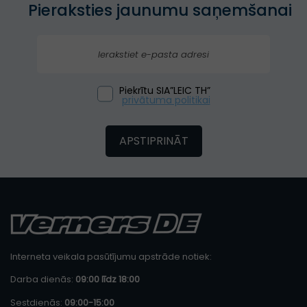
Pieraksties jaunumu saņemšanai
Piekrītu SIA”LEIC TH”
privātuma politikai
APSTIPRINĀT
Interneta veikala pasūtījumu apstrāde notiek:
Darba dienās:
09:00 līdz 18:00
Sestdienās:
09:00-15:00