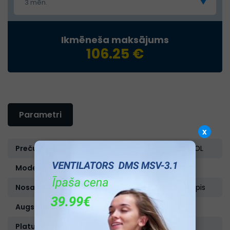
3 mēn.
Ikmēneša maksājums
106.25 €
Parametri
x
Preču zīme:
WHIRLPOOL
Modelis:
W5611EW
Nosaukums:
Ledusskapis
Augstums, cm:
158,8
Platums, cm:
59,5