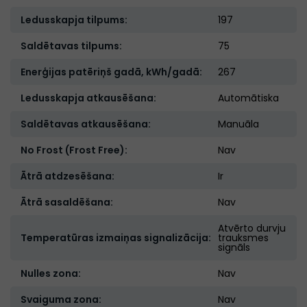
Ledusskapja tilpums:
197
Saldētavas tilpums:
75
Enerģijas patēriņš gadā, kWh/gadā:
267
Ledusskapja atkausēšana:
Automātiska
Saldētavas atkausēšana:
Manuāla
No Frost (Frost Free):
Nav
Ātrā atdzesēšana:
Ir
Ātrā sasaldēšana:
Nav
Atvērto durvju
Temperatūras izmaiņas signalizācija:
trauksmes
signāls
Nulles zona:
Nav
Svaiguma zona:
Nav