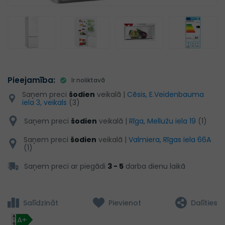
Pieejamība:
Ir noliktavā
Saņem preci
šodien
veikalā |
Cēsis, E.Veidenbauma
iela 3, veikals
(3)
Saņem preci
šodien
veikalā |
Rīga, Mellužu iela 19
(1)
Saņem preci
šodien
veikalā |
Valmiera, Rīgas iela 66A
(1)
Saņem preci ar piegādi
3 - 5
darba dienu laikā
Salīdzināt
Pievienot
Dalīties
A+