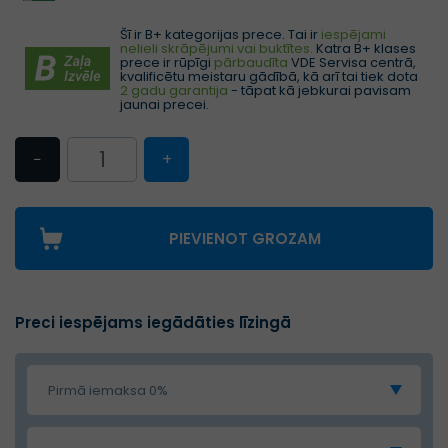
Šī ir B+ kategorijas prece. Tai ir
iespējami
nelieli skrāpējumi vai buktītes.
Katra B+ klases
prece ir rūpīgi
pārbaudīta
VDE Servisa centrā,
kvalificētu meistaru gādībā, kā arī tai tiek dota
2 gadu garantija
- tāpat kā jebkurai pavisam
jaunai precei.
−
+
PIEVIENOT GROZAM
Preci iespējams iegādāties līzingā
Pirmā iemaksa 0%