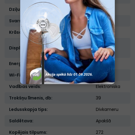
Dziļums, cm:
65,5
Svars, kg:
53
Krāsa:
Balta
Iekšējais
Displejs:
vadības
panelis
Energoefektivitātes klase :
A+
Wi-Fi:
Nav
Vadības veids:
Elektroniska
Trokšņu līmenis, db:
39
Ledusskapja tips:
Divkameru
Saldētava:
Apakšā
Kopējais tilpums:
272