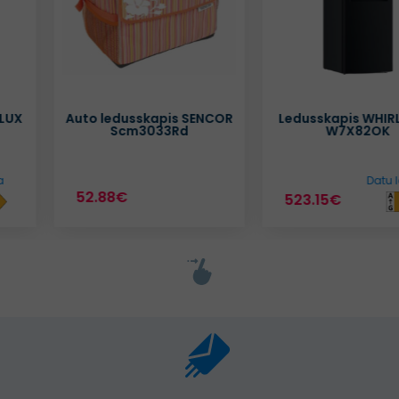
Auto ledusskapis SENCOR
Ledusskapis WHIRLPOOL
Scm3033Rd
W7X82OK
Datu lapa
52.88€
523.15€
E