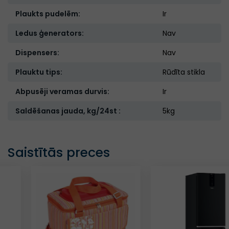
Plaukts pudelēm:
Ir
Ledus ģenerators:
Nav
Dispensers:
Nav
Plauktu tips:
Rūdīta stikla
Abpusēji veramas durvis:
Ir
Saldēšanas jauda, kg/24st :
5kg
Saistītās preces