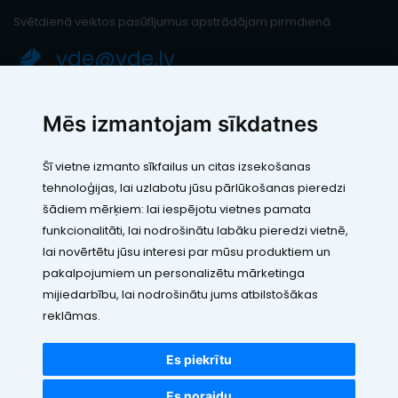
Svētdienā veiktos pasūtījumus apstrādājam pirmdienā.
vde@vde.lv
SIA "LEIC TH"
Mēs izmantojam sīkdatnes
Reģ. Nr.: 40103394280
PVN maksātāja numurs: LV40103394280
Šī vietne izmanto sīkfailus un citas izsekošanas
Juridiskā adrese: Rāmuļu iela 33, Rīga, LV-1005
tehnoloģijas, lai uzlabotu jūsu pārlūkošanas pieredzi
Banka: Paysera LT, UAB
SWIFT: EVIULT21
šādiem mērķiem:
lai iespējotu vietnes pamata
Konts: LT123500010005426773
funkcionalitāti
,
lai nodrošinātu labāku pieredzi vietnē
,
Kontakti
lai novērtētu jūsu interesi par mūsu produktiem un
pakalpojumiem un personalizētu mārketinga
mijiedarbību
,
lai nodrošinātu jums atbilstošākas
reklāmas
.
Es piekrītu
Visas cenas norādītas EUR ar PVN 21%
©2010 - 2026 VDE.LV
Es noraidu