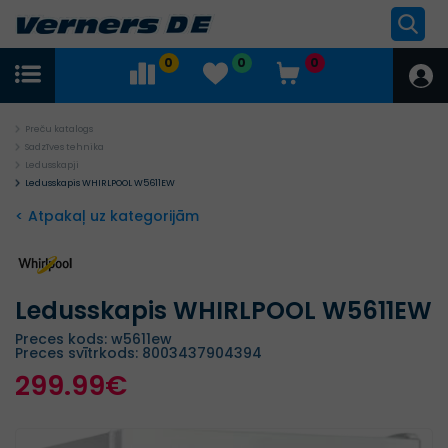
0
0
0
Preču katalogs
Sadzīves tehnika
Ledusskapji
Ledusskapis WHIRLPOOL W5611EW
< Atpakaļ uz kategorijām
Ledusskapis WHIRLPOOL W5611EW
Preces kods: w5611ew
Preces svītrkods: 8003437904394
299.99€