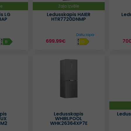
le
Zaļa Izvēle
s LG
Ledusskapis HAIER
Led
BAP
HTR7720DNMP
Datu lapa
699.99€
70
B
D
pis
Ledusskapis
Ledus
LUX
WHIRLPOOL
2M2
WHK26364XP7E