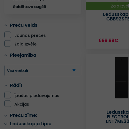
Zaļa Izvē
Saldētava augšā
Ledusskapi
GBB92ST
Preču veids
Jaunas preces
699.99€
Zaļa Izvēle
Pieejamība
Visi veikali
Rādīt
Īpašos piedāvājumus
Akcijas
Ledusska
Preču zīme:
ELECTRO
LNT7ME3
Ledusskapja tips: