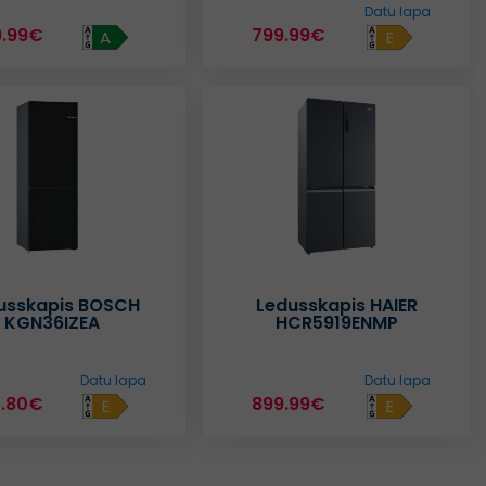
Datu lapa
9.99€
799.99€
A
E
usskapis BOSCH
Ledusskapis HAIER
KGN36IZEA
HCR5919ENMP
Datu lapa
Datu lapa
3.80€
899.99€
E
E