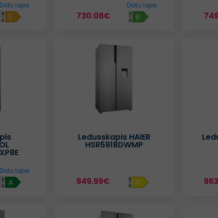
Datu lapa
Datu lapa
730.08€
74
E
B
pis
Ledusskapis HAIER
Led
OL
HSR5918DWMP
XP8E
Datu lapa
849.99€
86
A
D