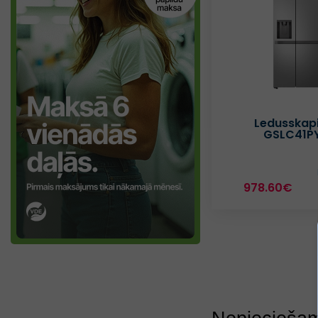
Ledusskapi
GSLC41P
978.60€