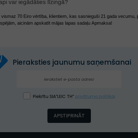
pi var iegādāties līzingā? 
s vismaz 70 Eiro vērtība, klientiem, kas sasnieguši 21 gada vecumu, 
spējām, aicinām apskatīt mājas lapas sadaļu Apmaksa!
Pieraksties jaunumu saņemšanai
Piekrītu SIA”LEIC TH”
privātuma politikai
APSTIPRINĀT