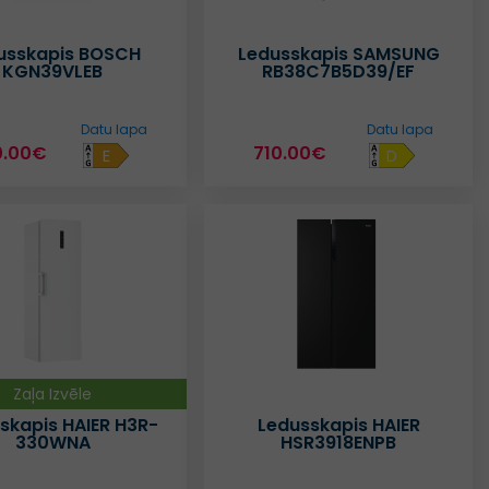
usskapis BOSCH
Ledusskapis SAMSUNG
KGN39VLEB
RB38C7B5D39/EF
Datu lapa
Datu lapa
0.00€
710.00€
E
D
Zaļa Izvēle
skapis HAIER H3R-
Ledusskapis HAIER
330WNA
HSR3918ENPB