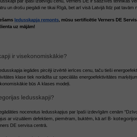
dusskapi par īpaši izdevīgu cenu, Verners DE ir sadzīves tehnikas vei
tru un drošu piegādi ne tikai Rīgā, bet arī visā Latvijā līdz pat tav
iešams 
ledusskapja remonts
, mūsu sertificētie Verners DE Servis
klienta uz mājām! 
kapji ir visekonomiskākie? 
ledusskapja iegādes pircēji izvērtē ierīces cenu, taču tieši energoefe
ivitātes klase tiek norādīta uz speciālās energoefektivitātes marķēju
ekonomiskākie būs A klases modeļi.
egorijas ledusskapji? 
kategorija
jus ar vizuāliem defektiem, piemēram, buktēm, kā arī B- 
rners DE servisa centrā.