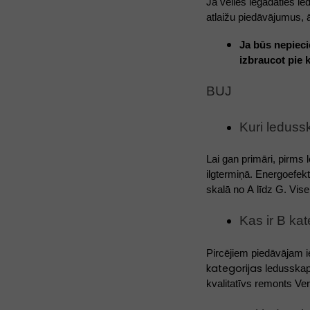
Ja vēlies iegādāties le
atlaižu piedāvājumus, ā
Ja būs nepiec
izbraucot pie 
BUJ 
Kuri leduss
Lai gan primāri, pirms 
ilgtermiņā. Energoefekt
skalā no A līdz G. Vis
Kas ir B kat
kategorijas
 ledusskap
kvalitatīvs remonts Ve