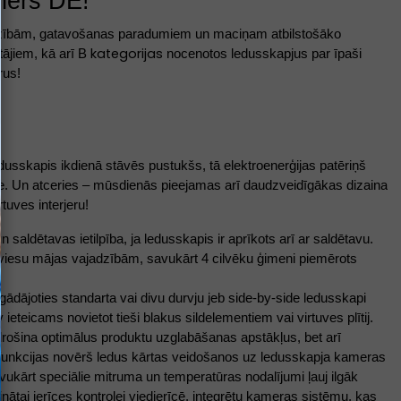
ners DE! 
jadzībām, gatavošanas paradumiem un maciņam atbilstošāko 
kategorijas
ājiem, kā arī B 
 nocenotos ledusskapjus par īpaši 
rus!
usskapis ikdienā stāvēs pustukšs, tā elektroenerģijas patēriņš 
erīce. Un atceries – mūsdienās pieejamas arī daudzveidīgākas dizaina 
tuves interjeru! 
saldētavas ietilpība, ja ledusskapis ir aprīkots arī ar saldētavu. 
viesu mājas vajadzībām, savukārt 4 cilvēku ģimeni piemērots 
gādājoties standarta vai divu durvju jeb side-by-side ledusskapi 
ieteicams novietot tieši blakus sildelementiem vai virtuves plītij. 
odrošina optimālus produktu uzglabāšanas apstākļus, bet arī 
funkcijas novērš ledus kārtas veidošanos uz ledusskapja kameras 
kārt speciālie mitruma un temperatūras nodalījumi ļauj ilgāk 
inātai ierīces kontrolei viedierīcē, integrētu kameras sistēmu, kas 