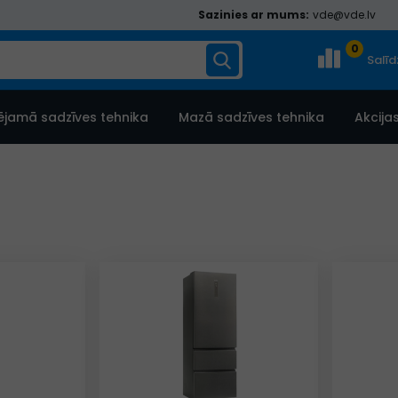
Sazinies ar mums:
vde@vde.lv
0
Salī
ējamā sadzīves tehnika
Mazā sadzīves tehnika
Akcija