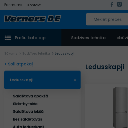
Par mums
Kontakti
Preču katalogs
Sadzīves tehnika
Iebūv
Sākums
Sadzīves tehnika
Ledusskapji
< Soli atpakaļ
Ledusskapji
Ledusskapji
Saldētava apakšā
Side-by-side
Saldētava iekšā
Bez saldētavas
Auto ledusskapji