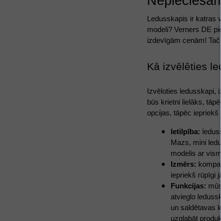
Nepieciešam
Ledusskapis ir katras 
modeli? Verners DE pie
izdevīgām cenām! Taču, 
Kā izvēlēties l
Izvēloties ledusskapi,
būs krietni lielāks, tā
opcijas, tāpēc iepriekš 
Ietilpība:
 ledus
Mazs, mini ledu
modelis ar visma
Izmērs:
 kompak
iepriekš rūpīgi 
Funkcijas:
 mūs
atvieglo ledus
un saldētavas k
uzglabāt produkt