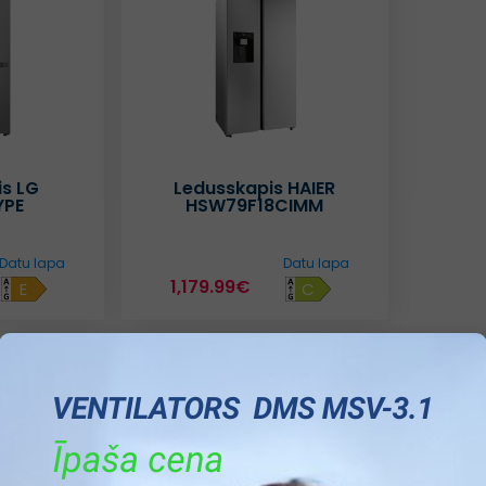
s LG
Ledusskapis HAIER
YPE
HSW79F18CIMM
Datu lapa
Datu lapa
1,179.99€
E
C
1
2
3
4