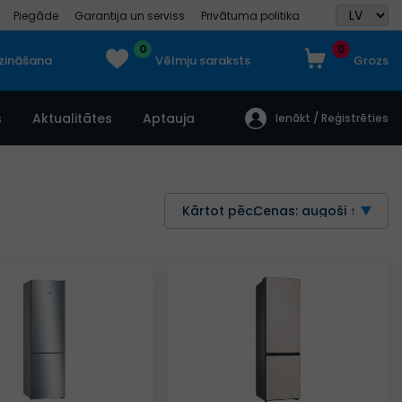
Piegāde
Garantija un serviss
Privātuma politika
0
0
dzināšana
Vēlmju saraksts
Grozs
s
Aktualitātes
Aptauja
Ienākt / Reģistrēties
Kārtot pēc:
Cenas: augoši ↑