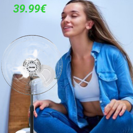
s jauns ledusskapis? Iegādājies Ver
virtuves neizstājama sastāvdaļa, taču kā izvēlēties tieši savām va
dāvā plašu modeļu klāstu no iecienītākajiem sadzīves tehnikas ražot
lai veiktu pārdomātu izvēli, iepriekš izvērtē vairākus svarīgus fakto
edusskapi? 
 izvērtē savus gatavošanas un pārtikas iepirkšanas paradumus – ja led
pēc ne visiem jāsteidz iegādāties standarta izmēra, lielas ietilpības i
izpēti piedāvājumu, lai izvēlētais modelis gaumīgi papildinātu tavas vir
skapjiem tiek norādīts kopējais tilpums, kā arī ledusskapja kameras un 
sskapis būs ekonomiska izvēle vienam cilvēkam, kā arī atpūtas vai 
z 200 litru ietilpību. 
ti, mini ledusskapji piemēroti nelieliem studio tipa dzīvokļiem, taču ie
jāizvērtē tā izmērs un novietojums virtuvē. Atceries, ka ledusskapi nav 
dienās ledusskapji ir aprīkoti ar plašu funkciju klāstu, kas ne tikai n
skapja lietošanu. Piemēram, No Frost un automātiskās atkausēšanas 
ameras sienām un ļauj aizmirst par manuālu ierīces atsaldēšanu. Savu
us svaigus. Pieejami arī īpaši inovatīvi modeļi ar iebūvētu Wi-Fi attāl