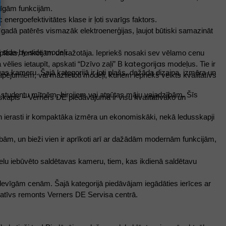
nīgām funkcijām. 
 energoefektivitātes klase ir ļoti svarīgs faktors. 
 gadā patērēs vismazāk elektroenerģijas, ļaujot būtiski samazināt 
 side-by-side modeļi. 
ilpības, funkcijām un ražotāja. Iepriekš nosaki sev vēlamo cenu 
kategorijas
vēlies ietaupīt, apskati “Dzīvo zaļi” B 
 modeļus. Tie ir 
as kameru. Šajā kategorijā ir ļoti plašs, dažāda dizaina, izmēra un 
pējumiem, vai mazlietoti modeļi, kuriem iepriekš veikts kvalitatīvs 
 studentu mītnēm, birojiem vai atpūtas māju vajadzībām. Šīs 
skapis – Verners DE piedāvājumā ir visu kvalitatīvāko un 
 un ierasti ir kompaktāka izmēra un ekonomiskāki, nekā ledusskapji 
zībām, un bieži vien ir aprīkoti arī ar dažādām modernām funkcijām, 
ielu iebūvēto saldētavas kameru, tiem, kas ikdienā saldētavu 
izdevīgām cenām. Šajā kategorijā piedāvājam iegādāties ierīces ar 
itatīvs remonts Verners DE Servisa centrā.