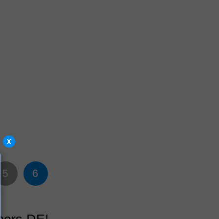
x
5
6