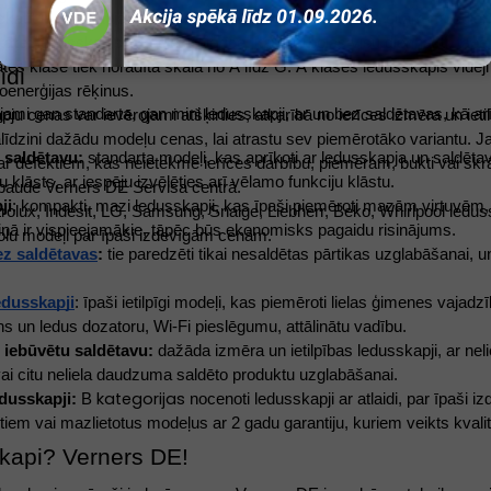
 apskatīt ledusskapja saturu, ūdens un ledus dozatoru un citām mūsdie
tāte:
 ledusskapis ir tā elektroierīce, kas darbojas visu diennakti, tāpēc
ātes klase tiek norādīta skalā no A līdz G. A klases ledusskapis vidēji
di 
oenerģijas rēķinus. 
ami gan standarta, gan mini ledusskapji, ar un bez saldētavas, kā arī
pju cenas var ievērojami atšķirties, atkarībā no ierīces izmēra un iet
līdzini dažādu modeļu cenas, lai atrastu sev piemērotāko variantu. Ja 
 saldētavu:
 standarta modeļi, kas aprīkoti ar ledusskapja un saldētav
 ar defektiem, kas neietekmē ierīces darbību, piemēram, bukti vai skrā
u klāsts, ar iespēju izvēlēties arī vēlamo funkciju klāstu. 
baude Verners DE Servisa centrā. 
ji
: kompakti, mazi ledusskapji, kas īpaši piemēroti mazām virtuvēm,
trolux, Indesit, LG, Samsung, Snaige, Liebherr, Beko, Whirlpool ledus
iņā ir vispieejamākie, tāpēc būs ekonomisks pagaidu risinājums. 
olu modeļi par īpaši izdevīgām cenām. 
ez saldētavas
:
 tie paredzēti tikai nesaldētas pārtikas uzglabāšanai,
edusskapji
: īpaši ietilpīgi modeļi, kas piemēroti lielas ģimenes vajad
 un ledus dozatoru, Wi-Fi pieslēgumu, attālinātu vadību. 
 iebūvētu saldētavu:
 dažāda izmēra un ietilpības ledusskapji, ar nel
ai citu neliela daudzuma saldēto produktu uzglabāšanai. 
kategorijas
edusskapji:
 B 
 nocenoti ledusskapji ar atlaidi, par īpaši 
tiem vai mazlietotus modeļus ar 2 gadu garantiju, kuriem veikts kval
skapi? Verners DE! 