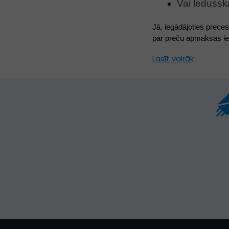
Vai ledusska
Jā, iegādājoties prece
par preču apmaksas ie
Lasīt vairāk