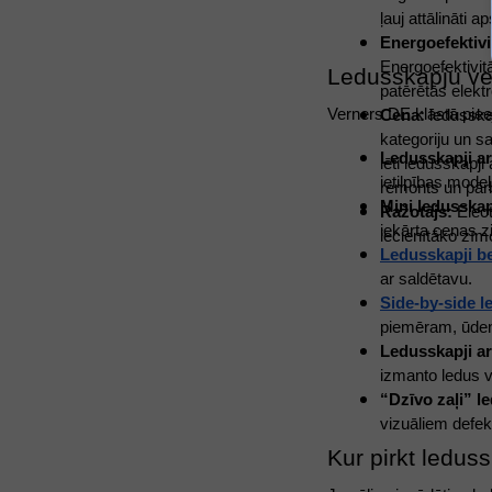
ļauj attālināti
Energoefektivi
Energoefektivit
Ledusskapju vei
patērētās elektr
Verners DE klāstā pieej
Cena:
 ledusska
kategoriju un sa
Ledusskapji ar
lēti ledusskapji
ietilpības modeļ
remonts un pār
Mini ledusskap
Ražotājs:
 Elec
iekārta cenas z
iecienītāko zīm
Ledusskapji b
ar saldētavu. 
Side-by-side l
piemēram, ūdens
Ledusskapji ar
izmanto ledus v
“Dzīvo zaļi” l
vizuāliem defek
Kur pirkt ledus