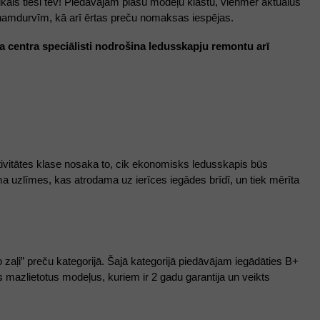
kals tieši tev! Piedāvājam plašu modeļu klāstu, vienmēr aktuālus 
ām namdurvīm, kā arī ērtas preču nomaksas iespējas. 
a centra speciālisti nodrošina ledusskapju remontu arī 
ktivitātes klase nosaka to, cik ekonomisks ledusskapis būs 
ma uzlīmes, kas atrodama uz ierīces iegādes brīdī, un tiek mērīta 
Pircējiem piedāvājam iegādāties nocenotus ledusskapjus par īpaši izdevīgām cenām “Dzīvo zaļi” preču kategorijā. Šajā kategorijā piedāvājam iegādāties B+ 
s
 mazlietotus modeļus, kuriem ir 2 gadu garantija un veikts 