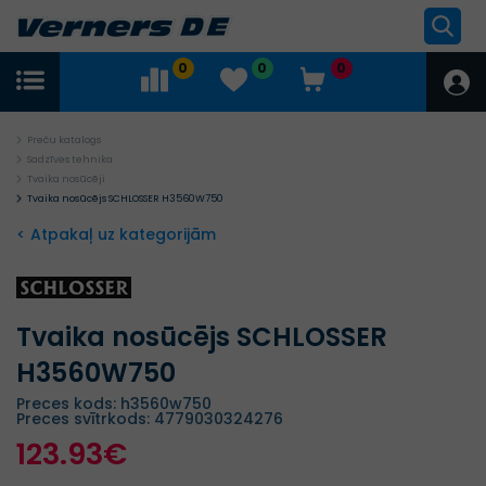
0
0
0
Preču katalogs
Sadzīves tehnika
Tvaika nosūcēji
Tvaika nosūcējs SCHLOSSER H3560W750
< Atpakaļ uz kategorijām
Tvaika nosūcējs SCHLOSSER
H3560W750
Preces kods: h3560w750
Preces svītrkods: 4779030324276
123.93€