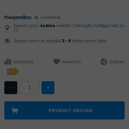
Pieejamība:
Ir noliktavā
Saņem preci
šodien
veikalā |
Ventspils, Kuldīgas iela 24
(1)
Saņem preci ar piegādi
3 - 5
darba dienu laikā
Salīdzināt
Pievienot
Dalīties
E
−
+
PIEVIENOT GROZAM