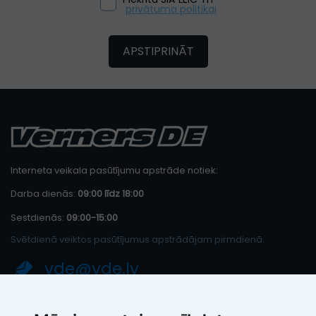
privātuma politikai
APSTIPRINĀT
Interneta veikala pasūtījumu apstrāde notiek:
Darba dienās:
09:00 līdz 18:00
Sestdienās:
09:00-15:00
Svētdienā veiktos pasūtījumus apstrādājam pirmdienā.
vde@vde.lv
SIA "LEIC TH"