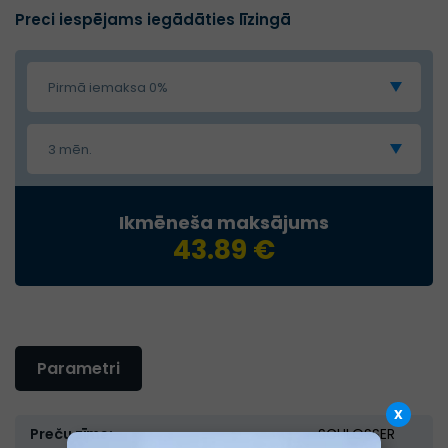
Preci iespējams iegādāties līzingā
Pirmā iemaksa 0%
3 mēn.
Ikmēneša maksājums
43.89 €
Parametri
x
Preču zīme:
SCHLOSSER