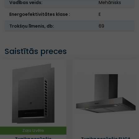
Vadības veids:
Mehānisks
Energoefektivitātes klase :
E
Trokšņu līmenis, db:
69
Saistītās preces
Zaļa Izvēle