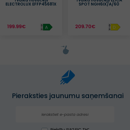
Tvaika nosūcējs
Tvaika nosūcējs ELICA
ELECTROLUX EFFP45681X
SPOT NGH6IX/A/60
199.99€
209.70€
A
D
Pieraksties jaunumu saņemšanai
Piekrītu SIA”LEIC TH”