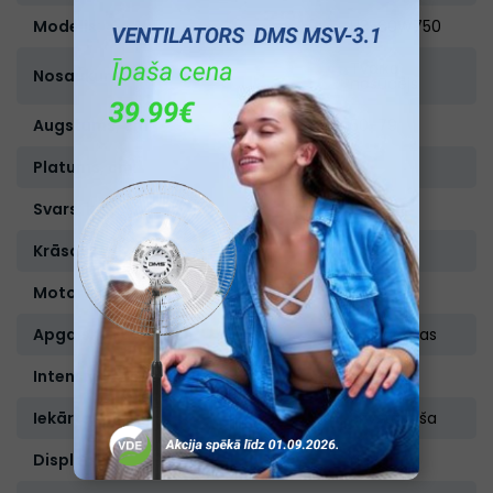
Modelis:
H3560W750
Tvaika
Nosaukums:
nosūcējs
Augstums, cm:
50-79
Platums, cm:
60
Svars, kg:
12
Krāsa:
Balta
Motoru skaits:
1
Apgaismojuma tips :
LED lampas
Intensīvais režīms:
ir
Iekārtas tips:
Brīvstāvoša
Displejs:
Nav