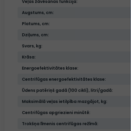
Veļas žāvēsanas funkcija:
Augstums, cm:
Platums, cm:
Dziļums, cm:
Svars, kg:
Krāsa:
Energoefektivitātes klase:
Centrifūgas energoefektivitātes klase:
Ūdens patēriņš gadā (100 cikli), litri/gadā:
Maksimālā veļas ietilpība mazgājot, kg:
Centrifūgas apgriezieni minūtē:
Trokšņa līmenis centrifūgas režīmā: