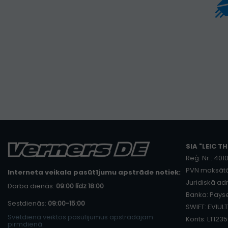
SIA "LEIC TH
Reģ. Nr.: 40
PVN maksātā
Interneta veikala pasūtījumu apstrāde notiek:
Juridiskā adr
Darba dienās:
09:00 līdz 18:00
Banka: Payse
Sestdienās:
09:00-15:00
SWIFT: EVIULT
Svētdienā veiktos pasūtījumus apstrādājam
Konts: LT12
pirmdienā.