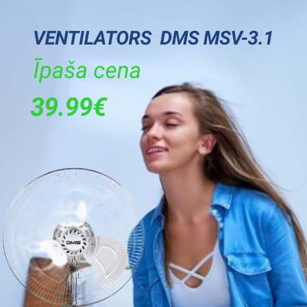
Nav
85
59,5
60,5
68,5
Balta
A
B
4800
8
1400
76