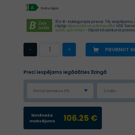
A
Datu lapa
Šī ir B- kategorijas prece. Tā, iespējams, ir t
rūpīgi
atjaunota un pārbaudīta
VDE Servis
gadu garantija
- tāpat kā jebkurai pavis
−
+
PIEVIENOT 
Preci iespējams iegādāties līzingā
Pirmā iemaksa 0%
3 mēn.
Ikmēneša
106.25 €
maksājums