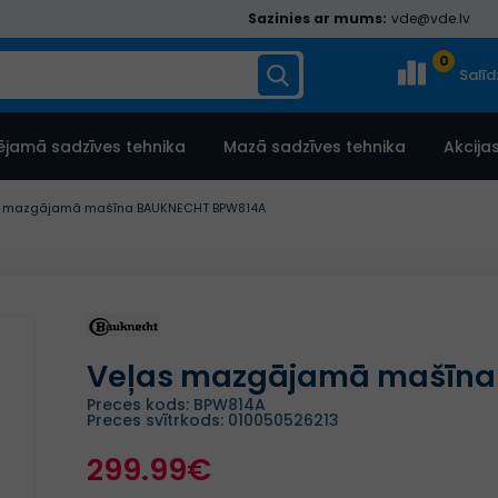
Sazinies ar mums:
vde@vde.lv
0
Salī
ējamā sadzīves tehnika
Mazā sadzīves tehnika
Akcija
s mazgājamā mašīna BAUKNECHT BPW814A
Veļas mazgājamā mašīna
Preces kods: BPW814A
Preces svītrkods: 010050526213
299.99€