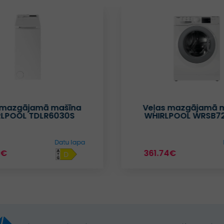
 mazgājamā mašīna
Veļas mazgājamā 
RLPOOL TDLR6030S
WHIRLPOOL WRSB7
Datu lapa
1€
361.74€
D