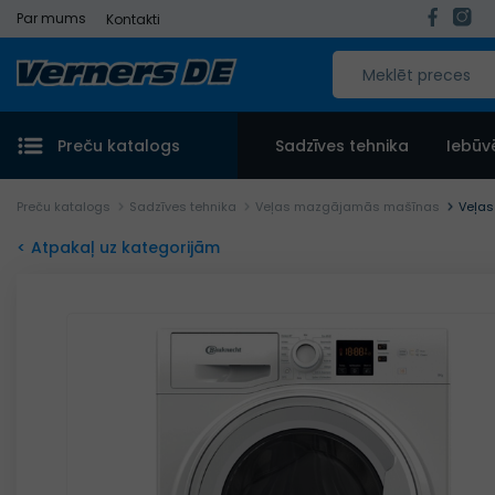
Par mums
Kontakti
Preču katalogs
Sadzīves tehnika
Iebūv
Preču katalogs
Sadzīves tehnika
Veļas mazgājamās mašīnas
Veļa
< Atpakaļ uz kategorijām