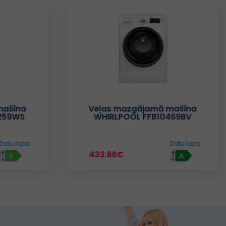
mašīna
Veļas mazgājamā mašīna
259WS
WHIRLPOOL FFB10469BV
Datu lapa
Datu lapa
433.86€
B
A