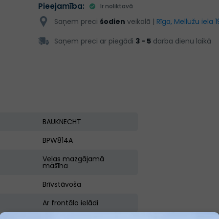
Pieejamība:
Ir noliktavā
Saņem preci
šodien
veikalā |
Rīga, Mellužu iela 1
Saņem preci ar piegādi
3 - 5
darba dienu laikā
BAUKNECHT
BPW814A
Veļas mazgājamā
mašīna
Brīvstāvoša
Ar frontālo ielādi