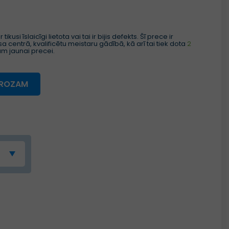
ikusi īslaicīgi lietota vai tai ir bijis defekts. Šī prece ir
a centrā, kvalificētu meistaru gādībā, kā arī tai tiek dota
2
am jaunai precei.
GROZAM