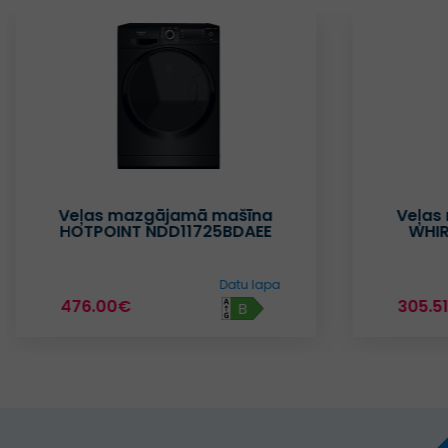
Veļas mazgājamā mašīna
Veļas
HOTPOINT NDD11725BDAEE
WHI
Datu lapa
476.00€
305.5
B