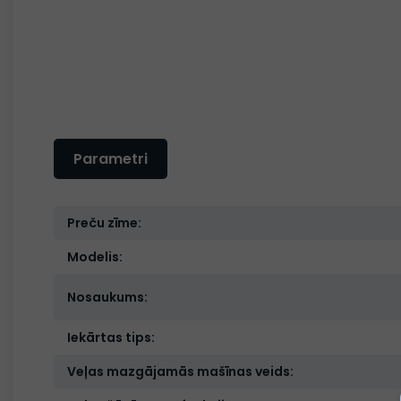
Parametri
Preču zīme:
Modelis:
Nosaukums:
Iekārtas tips:
Veļas mazgājamās mašīnas veids: