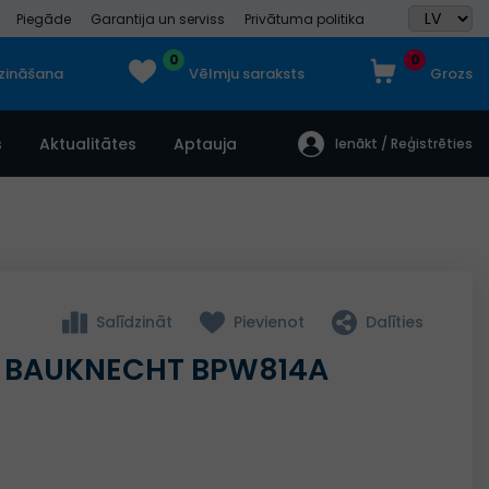
Piegāde
Garantija un serviss
Privātuma politika
0
0
dzināšana
Vēlmju saraksts
Grozs
s
Aktualitātes
Aptauja
Ienākt / Reģistrēties
Salīdzināt
Pievienot
Dalīties
 BAUKNECHT BPW814A