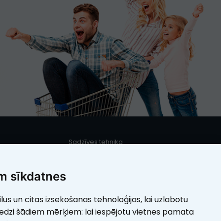
Sadzīves tehnika
s
Iebūvējamā sadzīves tehnika
Mazā sadzīves tehnika
m sīkdatnes
Elektrotehnika
ilus un citas izsekošanas tehnoloģijas, lai uzlabotu
umi
Skaistumam
redzi šādiem mērķiem:
lai iespējotu vietnes pamata