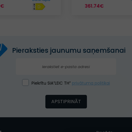
1€
361.74€
D
Pieraksties jaunumu saņemšanai
Piekrītu SIA”LEIC TH”
privātuma politikai
APSTIPRINĀT