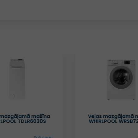
 mazgājamā mašīna
Veļas mazgājamā 
RLPOOL TDLR6030S
WHIRLPOOL WRSB7
Datu lapa