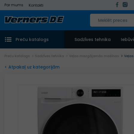
Par mums
Kontakti
Preču katalogs
Sadzīves tehnika
Iebūv
Preču katalogs
Sadzīves tehnika
Veļas mazgājamās mašīnas
Veļa
< Atpakaļ uz kategorijām