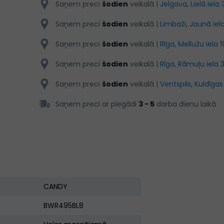
Saņem preci
šodien
veikalā |
Jelgava, Lielā iela 
Saņem preci
šodien
veikalā |
Limbaži, Jaunā iela
Saņem preci
šodien
veikalā |
Rīga, Mellužu iela 1
Saņem preci
šodien
veikalā |
Rīga, Rāmuļu iela 
Saņem preci
šodien
veikalā |
Ventspils, Kuldīgas
Saņem preci ar piegādi
3 - 5
darba dienu laikā
CANDY
BWR495BL8