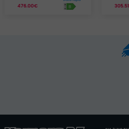
476.00€
305.5
B