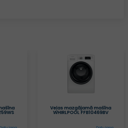
mašīna
Veļas mazgājamā mašīna
259WS
WHIRLPOOL FFB10469BV
Datu lapa
Datu lapa