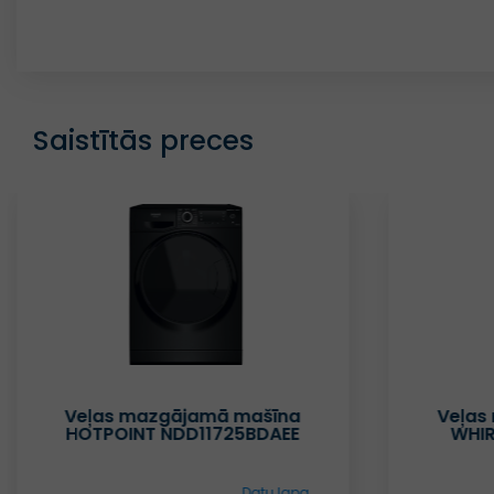
Saistītās preces
Veļas mazgājamā mašīna
Veļas
HOTPOINT NDD11725BDAEE
WHI
Datu lapa