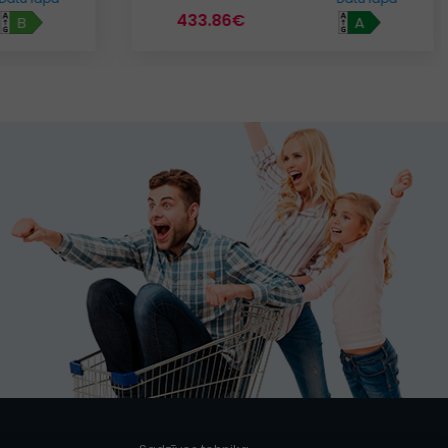
433.86€
B
A