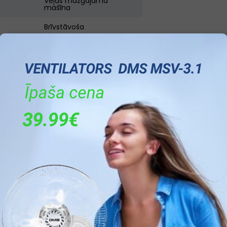
Veļas mazgājamā
mašīna
Brīvstāvoša
Ir
85
59.5
54,4
70
Balta
A
B
4200
9