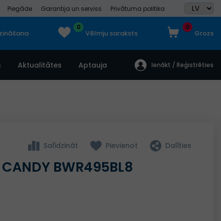
Piegāde
Garantija un serviss
Privātuma politika
0
0
dzināšana
Vēlmju saraksts
Grozs
s
Aktualitātes
Aptauja
Ienākt / Reģistrēties
Salīdzināt
Pievienot
Dalīties
a CANDY BWR495BL8