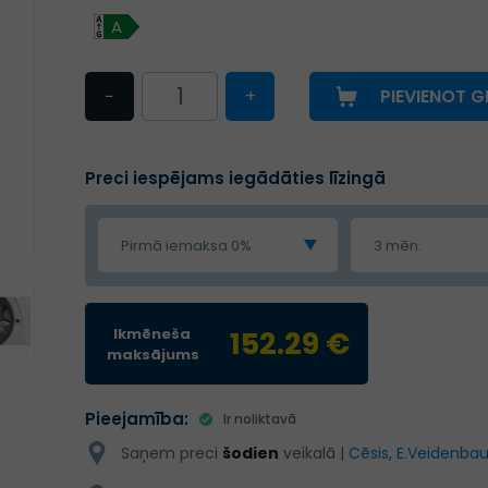
A
−
+
PIEVIENOT 
Preci iespējams iegādāties līzingā
Pirmā iemaksa 0%
3 mēn.
Ikmēneša
152.29 €
maksājums
Pieejamība:
Ir noliktavā
Saņem preci
šodien
veikalā |
Cēsis, E.Veidenbau