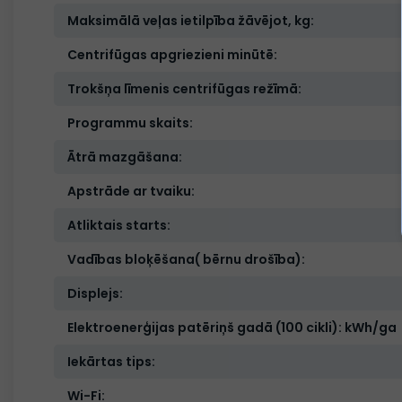
Maksimālā veļas ietilpība žāvējot, kg:
Centrifūgas apgriezieni minūtē:
Trokšņa līmenis centrifūgas režīmā:
Programmu skaits:
Ātrā mazgāšana:
Apstrāde ar tvaiku:
Atliktais starts:
Vadības bloķēšana( bērnu drošība):
Displejs:
Elektroenerģijas patēriņš gadā (100 cikli): kWh/ga
Iekārtas tips:
Wi-Fi: