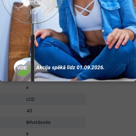
5
1400
72
16
Ir
Ir
Ir
Ir
LCD
40
Brīvstāvoša
Ir