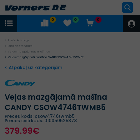
0
0
0
Preču katalogs
Sadzīves tehnika
Veļas mazgājamās mašīnas
Veļas mazgājamā mašīna CANDY CSOW4746TWMB5
< Atpakaļ uz kategorijām
Veļas mazgājamā mašīna
CANDY CSOW4746TWMB5
Preces kods: csow4746twmb5
Preces svītrkods: 010050525378
379.99€