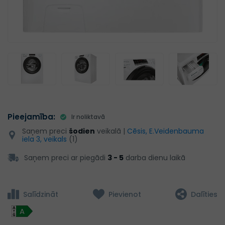
Pieejamība:
Ir noliktavā
Saņem preci
šodien
veikalā |
Cēsis, E.Veidenbauma
iela 3, veikals
(1)
Saņem preci ar piegādi
3 - 5
darba dienu laikā
Salīdzināt
Pievienot
Dalīties
A