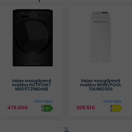
Veļas mazgājamā
Veļas mazgājamā
mašīna HOTPOINT
mašīna WHIRLPOOL
NDD11725BDAEE
TDLR6030S
Datu lapa
Datu lapa
476.00€
305.51€
B
D