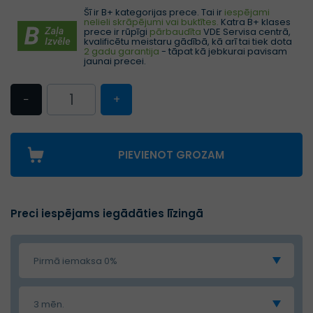
Šī ir B+ kategorijas prece. Tai ir
iespējami
nelieli skrāpējumi vai buktītes.
Katra B+ klases
prece ir rūpīgi
pārbaudīta
VDE Servisa centrā,
kvalificētu meistaru gādībā, kā arī tai tiek dota
2 gadu garantija
- tāpat kā jebkurai pavisam
jaunai precei.
−
+
PIEVIENOT GROZAM
Preci iespējams iegādāties līzingā
Pirmā iemaksa 0%
3 mēn.