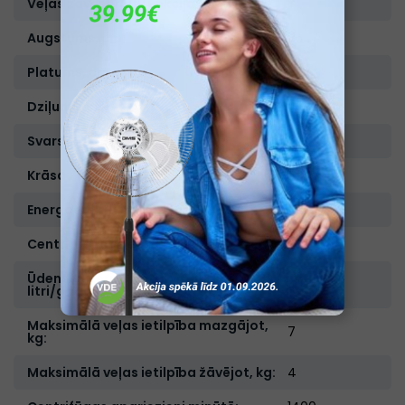
Veļas žāvēsanas funkcija:
Ir
Augstums, cm:
85
Platums, cm:
60
Dziļums, cm:
45
Svars, kg:
60
Krāsa:
Balta
Energoefektivitātes klase:
A
Centrifūgas energoefektivitātes klase:
B
Ūdens patēriņš gadā (100 cikli),
4100
litri/gadā:
Maksimālā veļas ietilpība mazgājot,
7
kg:
Maksimālā veļas ietilpība žāvējot, kg:
4