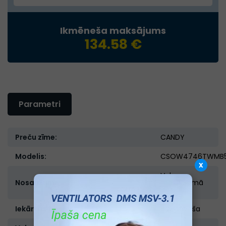
Ikmēneša maksājums
134.58 €
Parametri
Preču zīme:
CANDY
Modelis:
CSOW4746TWMB
x
Veļas
Nosaukums:
mazgājamā
mašīna
Iekārtas tips:
Brīvstāvoša