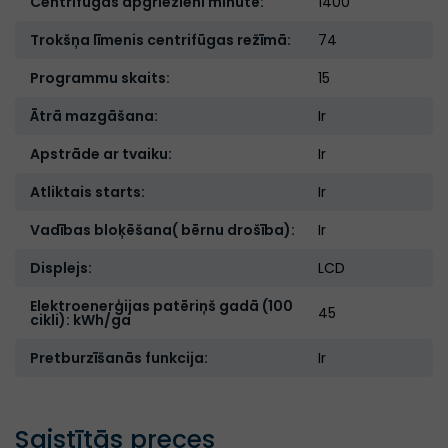
Centrifūgas apgriezieni minūtē:
1400
Trokšņa līmenis centrifūgas režīmā:
74
Programmu skaits:
15
Ātrā mazgāšana:
Ir
Apstrāde ar tvaiku:
Ir
Atliktais starts:
Ir
Vadības bloķēšana( bērnu drošība):
Ir
Displejs:
LCD
Elektroenerģijas patēriņš gadā (100
45
cikli): kWh/ga
Pretburzīšanās funkcija:
Ir
Saistītās preces