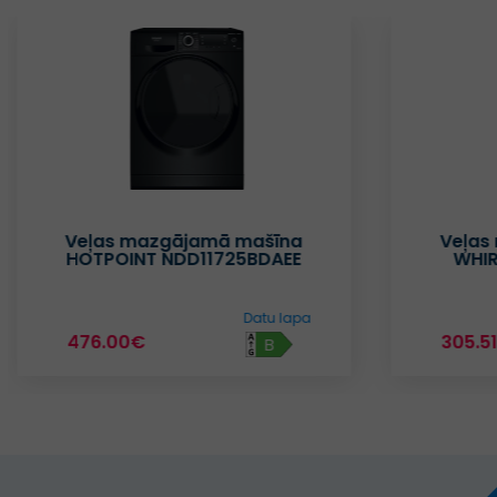
Veļas mazgājamā mašīna
Veļas
HOTPOINT NDD11725BDAEE
WHI
Datu lapa
476.00€
305.5
B