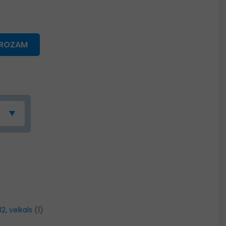
GROZAM
32, veikals
(1)