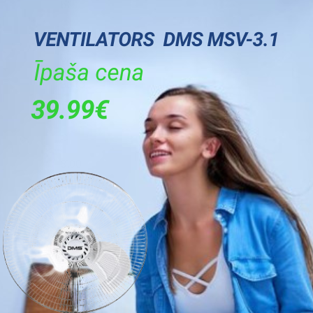
51
49
52
Balta
A
C
3100
5
1200
69
12
Ir