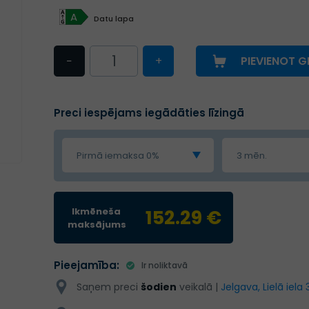
A
Datu lapa
−
+
PIEVIENOT 
Preci iespējams iegādāties līzingā
Pirmā iemaksa 0%
3 mēn.
Ikmēneša
152.29 €
maksājums
Pieejamība:
Ir noliktavā
Saņem preci
šodien
veikalā |
Jelgava, Lielā iela 