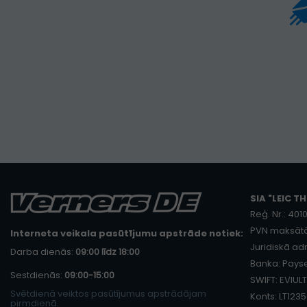
SIA "LEIC TH
Reģ. Nr.: 40
PVN maksātā
Interneta veikala pasūtījumu apstrāde notiek:
Juridiskā adr
Darba dienās:
09:00 līdz 18:00
Banka: Payse
Sestdienās:
09:00-15:00
SWIFT: EVIULT
Svētdienā veiktos pasūtījumus apstrādājam
Konts: LT12
pirmdienā.