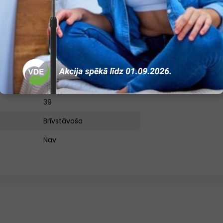
Ir
Ir
Ir
Ir
Ir
39
Brīvstāvoša
Nav