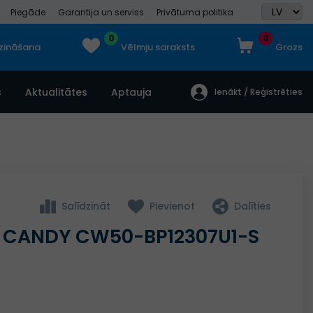
Piegāde
Garantija un serviss
Privātuma politika
0
0
dzināšana
Vēlmju saraksts
Grozs
s
Aktualitātes
Aptauja
Ienākt / Reģistrēties
Salīdzināt
Pievienot
Dalīties
 CANDY CW50-BP12307U1-S