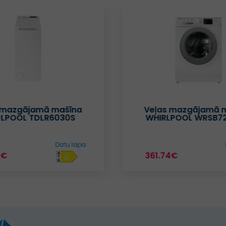
 mazgājamā mašīna
Veļas mazgājamā 
RLPOOL TDLR6030S
WHIRLPOOL WRSB7
Datu lapa
1€
361.74€
D