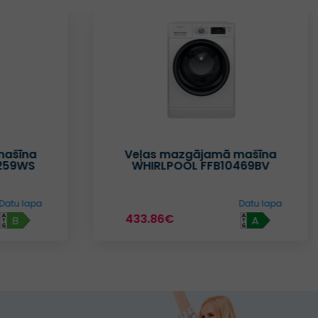
mašīna
Veļas mazgājamā mašīna
259WS
WHIRLPOOL FFB10469BV
Datu lapa
Datu lapa
433.86€
B
A