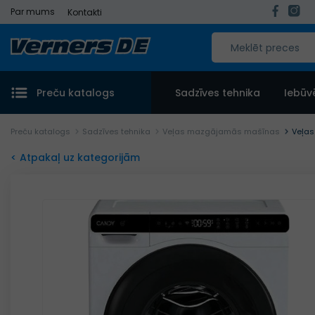
Par mums
Kontakti
Preču katalogs
Sadzīves tehnika
Iebūv
Preču katalogs
Sadzīves tehnika
Veļas mazgājamās mašīnas
Veļa
< Atpakaļ uz kategorijām