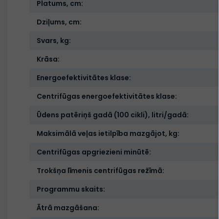
Platums, cm:
Dziļums, cm:
Svars, kg:
Krāsa:
Energoefektivitātes klase:
Centrifūgas energoefektivitātes klase:
Ūdens patēriņš gadā (100 cikli), litri/gadā:
Maksimālā veļas ietilpība mazgājot, kg:
Centrifūgas apgriezieni minūtē:
Trokšņa līmenis centrifūgas režīmā:
Programmu skaits:
Ātrā mazgāšana: