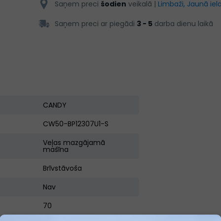
Saņem preci
šodien
veikalā |
Limbaži, Jaunā iela
Saņem preci ar piegādi
3 - 5
darba dienu laikā
CANDY
CW50-BP12307U1-S
Veļas mazgājamā
mašīna
Brīvstāvoša
Nav
70