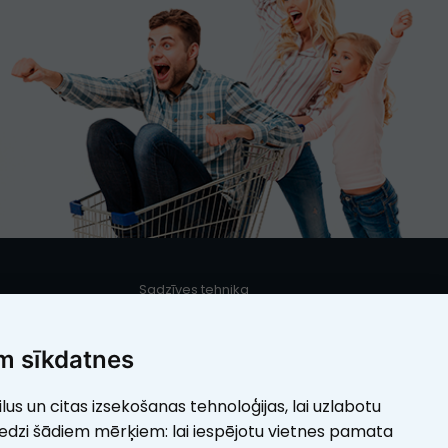
Sadzīves tehnika
s
Iebūvējamā sadzīves tehnika
Mazā sadzīves tehnika
m sīkdatnes
Elektrotehnika
ilus un citas izsekošanas tehnoloģijas, lai uzlabotu
umi
Skaistumam
redzi šādiem mērķiem:
lai iespējotu vietnes pamata