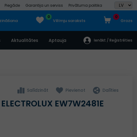
Piegāde
Garantija un serviss
Privātuma politika
0
0
dzināšana
Vēlmju saraksts
Grozs
s
Aktualitātes
Aptauja
Ienākt / Reģistrēties
Salīdzināt
Pievienot
Dalīties
 ELECTROLUX EW7W2481E