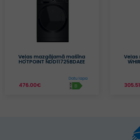
Veļas mazgājamā mašīna
Veļas
HOTPOINT NDD11725BDAEE
WHI
Datu lapa
476.00€
305.5
B