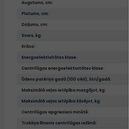
Augstums, cm:
Platums, cm:
Dziļums, cm:
Svars, kg:
Krāsa:
Energoefektivitātes klase:
Centrifūgas energoefektivitātes klase:
Ūdens patēriņš gadā (100 cikli), litri/gadā:
Maksimālā veļas ietilpība mazgājot, kg:
Maksimālā veļas ietilpība žāvējot, kg:
Centrifūgas apgriezieni minūtē:
Trokšņa līmenis centrifūgas režīmā: