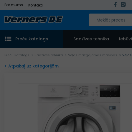
Par mums
Kontakti
Preču katalogs
Sadzīves tehnika
Iebūv
Preču katalogs
Sadzīves tehnika
Veļas mazgājamās mašīnas
Veļa
< Atpakaļ uz kategorijām