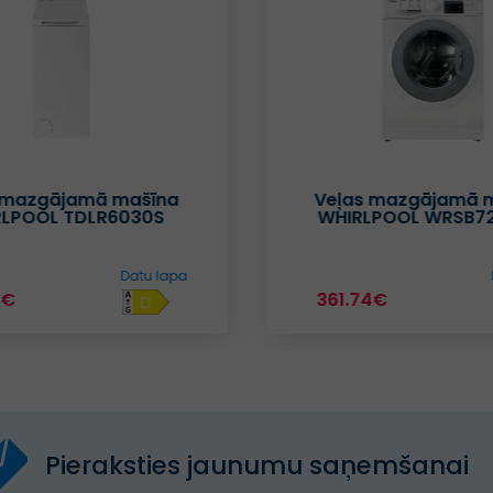
 mazgājamā mašīna
Veļas mazgājamā 
RLPOOL TDLR6030S
WHIRLPOOL WRSB7
Datu lapa
1€
361.74€
D
Pieraksties jaunumu saņemšanai