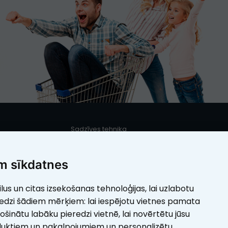
Sadzīves tehnika
s
Iebūvējamā sadzīves tehnika
Mazā sadzīves tehnika
m sīkdatnes
Elektrotehnika
ilus un citas izsekošanas tehnoloģijas, lai uzlabotu
umi
Skaistumam
redzi šādiem mērķiem:
lai iespējotu vietnes pamata
rošinātu labāku pieredzi vietnē
,
lai novērtētu jūsu
duktiem un pakalpojumiem un personalizētu