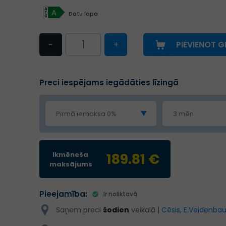
A
Datu lapa
−
+
PIEVIENOT 
Preci iespējams iegādāties līzingā
Pirmā iemaksa 0%
3 mēn.
Ikmēneša
189.81 €
maksājums
Pieejamība:
Ir noliktavā
Saņem preci
šodien
veikalā |
Cēsis, E.Veidenbau