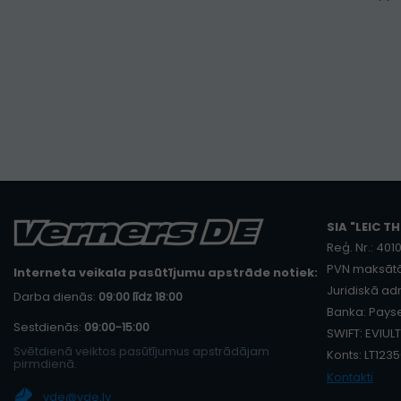
SIA "LEIC TH
Reģ. Nr.: 40
PVN maksātā
Interneta veikala pasūtījumu apstrāde notiek:
Juridiskā adr
Darba dienās:
09:00 līdz 18:00
Banka: Payse
Sestdienās:
09:00-15:00
SWIFT: EVIULT
Svētdienā veiktos pasūtījumus apstrādājam
Konts: LT12
pirmdienā.
Kontakti
vde@vde.lv