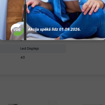
14
Ir
Ir
Ir
Ir
Led Displejs
40