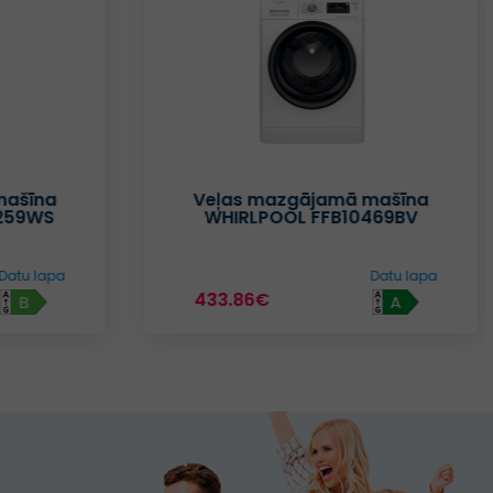
mašīna
Veļas mazgājamā mašīna
259WS
WHIRLPOOL FFB10469BV
Datu lapa
Datu lapa
433.86€
B
A