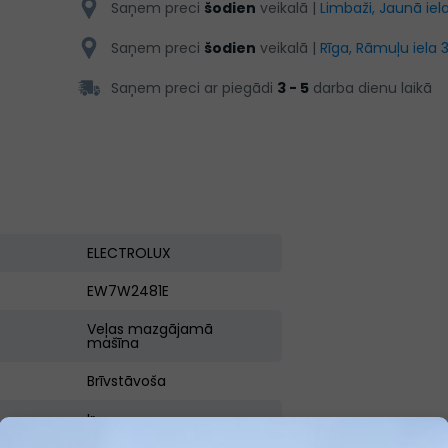
Saņem preci
šodien
veikalā |
Limbaži, Jaunā iela
Saņem preci
šodien
veikalā |
Rīga, Rāmuļu iela 
Saņem preci ar piegādi
3 - 5
darba dienu laikā
ELECTROLUX
EW7W2481E
Veļas mazgājamā
mašīna
Brīvstāvoša
Ir