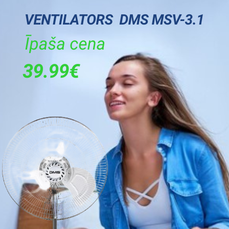
85
60
58
64
Balta
A
B
4200
8
5
1400
72