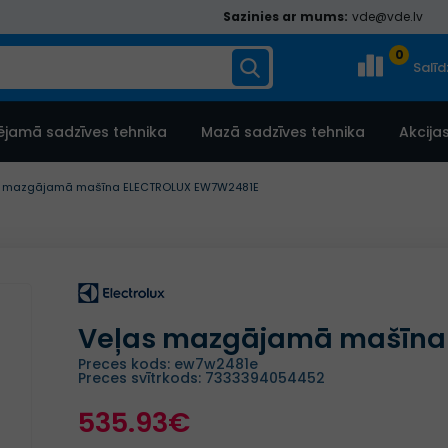
Sazinies ar mums:
vde@vde.lv
0
Salī
ējamā sadzīves tehnika
Mazā sadzīves tehnika
Akcija
s mazgājamā mašīna ELECTROLUX EW7W2481E
Veļas mazgājamā mašīna
Preces kods: ew7w2481e
Preces svītrkods: 7333394054452
535.93€