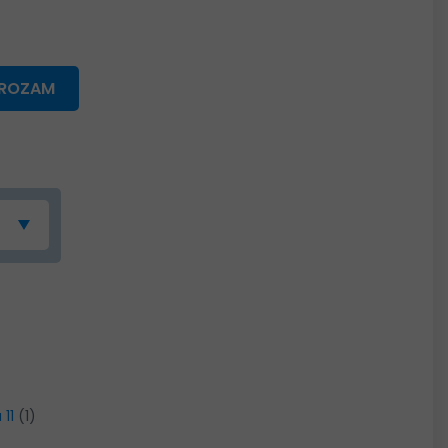
GROZAM
 11
(1)