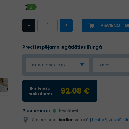
B
−
+
PIEVIENOT 
Preci iespējams iegādāties līzingā
Pirmā iemaksa 0%
3 mēn.
Ikmēneša
92.08 €
maksājums
Pieejamība:
Ir noliktavā
Saņem preci
šodien
veikalā |
Limbaži, Jaunā iela