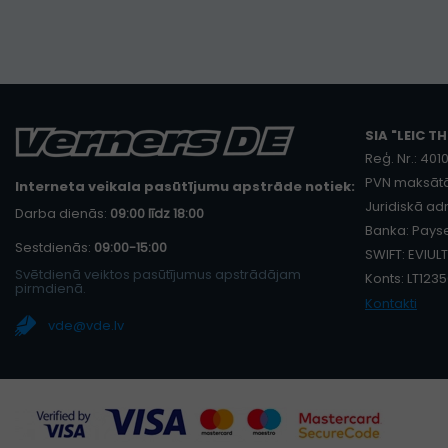
SIA "LEIC TH
Reģ. Nr.: 40
PVN maksātā
Interneta veikala pasūtījumu apstrāde notiek:
Juridiskā adr
Darba dienās:
09:00 līdz 18:00
Banka: Payse
Sestdienās:
09:00-15:00
SWIFT: EVIULT
Svētdienā veiktos pasūtījumus apstrādājam
Konts: LT12
pirmdienā.
Kontakti
vde@vde.lv