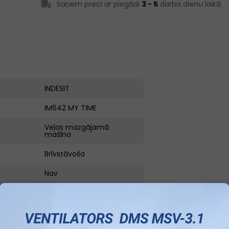
Saņem preci ar piegādi
3 - 5
darba dienu laikā
INDESIT
IM642 MY TIME
Veļas mazgājamā
mašīna
Brīvstāvoša
Nav
85
60