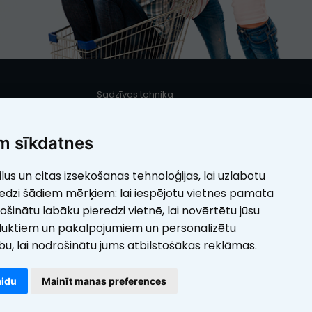
Sadzīves tehnika
s
Iebūvējamā sadzīves tehnika
Mazā sadzīves tehnika
m sīkdatnes
Elektrotehnika
ilus un citas izsekošanas tehnoloģijas, lai uzlabotu
umi
Skaistumam
redzi šādiem mērķiem:
lai iespējotu vietnes pamata
rošinātu labāku pieredzi vietnē
,
lai novērtētu jūsu
duktiem un pakalpojumiem un personalizētu
ību
,
lai nodrošinātu jums atbilstošākas reklāmas
.
aidu
Mainīt manas preferences
webbuilding.lv
interneta veikalu
Nojumes, Klimata iekārtas, Redmi, 
izstrāde