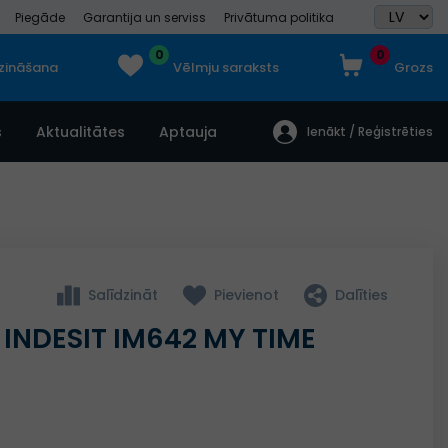
Piegāde
Garantija un serviss
Privātuma politika
0
0
dzināšana
Vēlmju saraksts
Grozs
s
Aktualitātes
Aptauja
Ienākt / Reģistrēties
Salīdzināt
Pievienot
Dalīties
INDESIT IM642 MY TIME