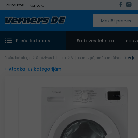
Par mums
Kontakti
Preču katalogs
Sadzīves tehnika
Iebūv
Preču katalogs
Sadzīves tehnika
Veļas mazgājamās mašīnas
Veļas
< Atpakaļ uz kategorijām