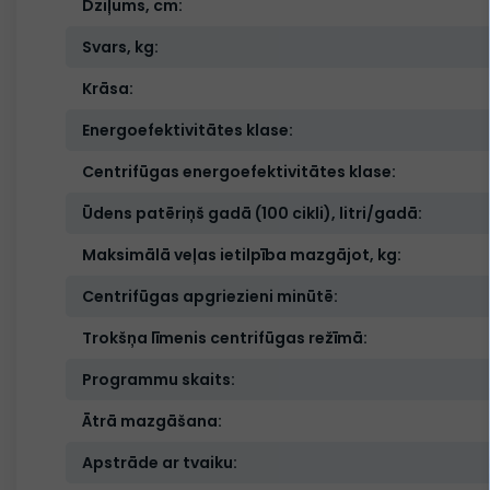
Dziļums, cm:
Svars, kg:
Krāsa:
Energoefektivitātes klase:
Centrifūgas energoefektivitātes klase:
Ūdens patēriņš gadā (100 cikli), litri/gadā:
Maksimālā veļas ietilpība mazgājot, kg:
Centrifūgas apgriezieni minūtē:
Trokšņa līmenis centrifūgas režīmā:
Programmu skaits:
Ātrā mazgāšana:
Apstrāde ar tvaiku: