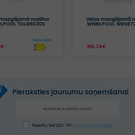
 mazgājamā mašīna
Veļas mazgājamā 
RLPOOL TDLR6030S
WHIRLPOOL WRSB7
Datu lapa
1€
361.74€
D
Pieraksties jaunumu saņemšanai
Piekrītu SIA”LEIC TH”
privātuma politikai