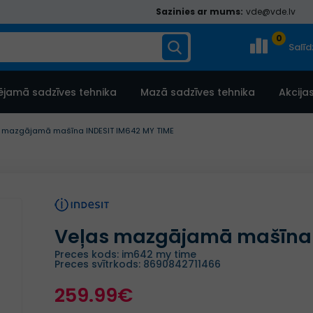
Sazinies ar mums:
vde@vde.lv
0
Salī
ējamā sadzīves tehnika
Mazā sadzīves tehnika
Akcija
 mazgājamā mašīna INDESIT IM642 MY TIME
Veļas mazgājamā mašīna 
Preces kods: im642 my time
Preces svītrkods: 8690842711466
259.99€