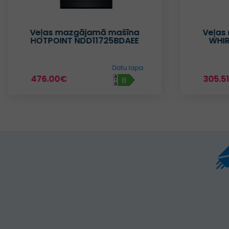
Veļas mazgājamā mašīna
Veļas
HOTPOINT NDD11725BDAEE
WHI
Datu lapa
476.00€
305.5
B