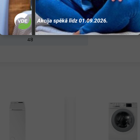
Ir
Ir
LCD
48