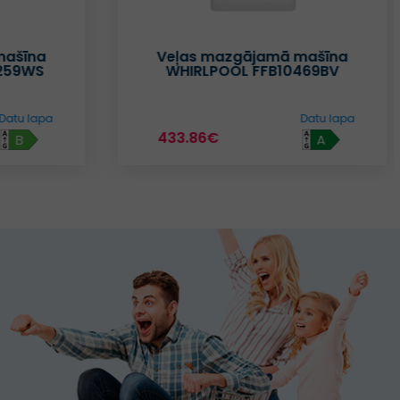
mašīna
Veļas mazgājamā mašīna
259WS
WHIRLPOOL FFB10469BV
Datu lapa
Datu lapa
433.86€
B
A