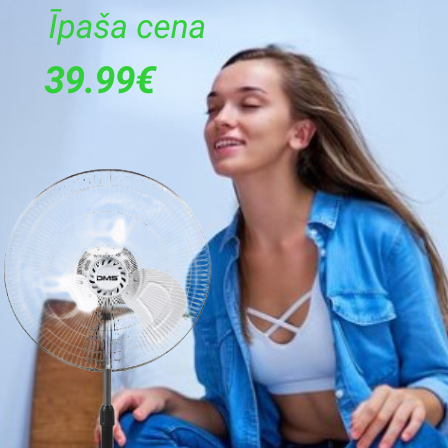
45
60
Balta
B
B
4300
6
1200
74
15
Ir
Ir