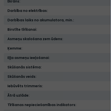
Ekrāns:
Darbība no elektrības:
Darbības laiks no akumulatora, min.:
Birstīte tīrīšanai:
Asmeņu skalošana zem ūdens:
Ķemme:
Eļļa asmeņu ieeļošanai:
Skūšanās sistēma:
Skūšanās veids:
Iebūvēts trimmeris:
Ātrā uzlāde:
Tīrīšanas nepieciešamības indikators: