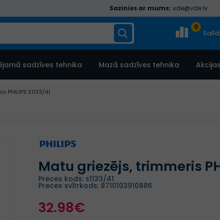
Sazinies ar mums:
vde@vde.lv
0
Salī
ējamā sadzīves tehnika
Mazā sadzīves tehnika
Akcija
is PHILIPS S1133/41
Matu griezējs, trimmeris PH
Preces kods: s1133/41
Preces svītrkods: 8710103910886
32.98€