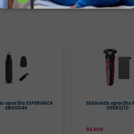
Nav
s aparāts ESPERANZA
Skūšanās aparāts P
EBG004K
S5583/10
94.80€