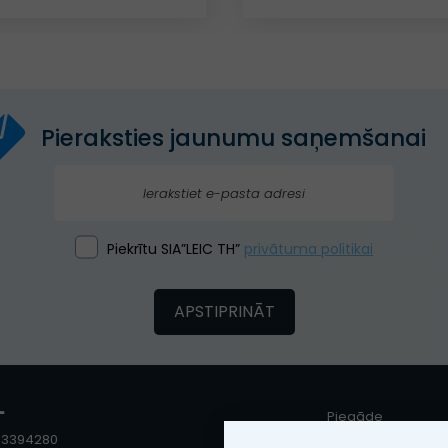
Pieraksties jaunumu saņemšanai
Piekrītu SIA”LEIC TH”
privātuma politikai
APSTIPRINĀT
"
Piegāde
103394280
Garantija un servis