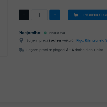
−
+
PIEVIENOT 
Pieejamība:
Ir noliktavā
Saņem preci
šodien
veikalā |
Rīga, Rāmuļu iela 
Saņem preci ar piegādi
3 - 5
darba dienu laikā