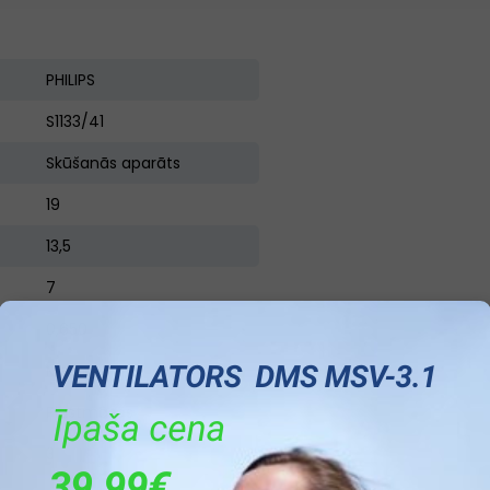
PHILIPS
S1133/41
Skūšanās aparāts
19
13,5
7
0,650
Melna
Plastmasas
3