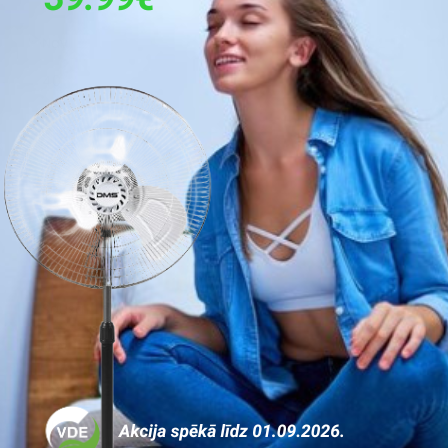
Nav
Nav
40
Ir
Ir
Ir
Nav
Rotējošā
Sausā
Nav
Nav
Nav