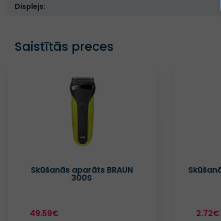
Displejs:
Saistītās preces
Skūšanās aparāts BRAUN
Skūšanā
300S
49.59€
2.72€