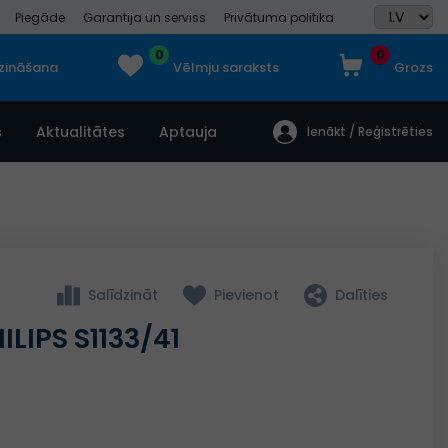
Piegāde
Garantija un serviss
Privātuma politika
0
0
dzināšana
Vēlmju saraksts
Grozs
s
Aktualitātes
Aptauja
Ienākt / Reģistrēties
Salīdzināt
Pievienot
Dalīties
ILIPS S1133/41