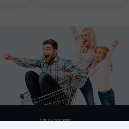
Sadzīves tehnika
s
Iebūvējamā sadzīves tehnika