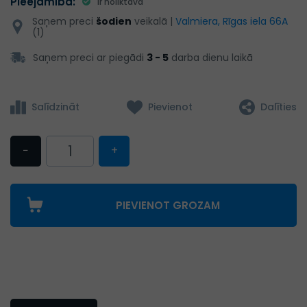
Pieejamība:
Ir noliktavā
Saņem preci
šodien
veikalā |
Valmiera, Rīgas iela 66A
(1)
Saņem preci ar piegādi
3 - 5
darba dienu laikā
Salīdzināt
Pievienot
Dalīties
−
+
PIEVIENOT GROZAM