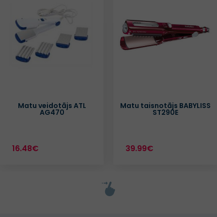
Matu veidotājs ATL
Matu taisnotājs BABYLISS
AG470
ST290E
16.48€
39.99€