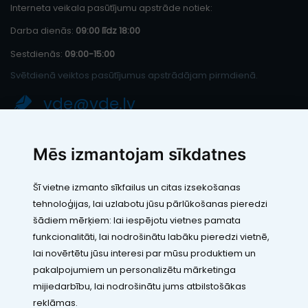
Interneta veikala pasūtījumu apstrāde notiek:
Darba dienās:
09:00 līdz 18:00
Sestdienās:
09:00-15:00
Svētdienā veiktos pasūtījumus apstrādājam pirmdienā.
vde@vde.lv
SIA "LEIC TH"
Mēs izmantojam sīkdatnes
Reģ. Nr.: 40103394280
PVN maksātāja numurs: LV40103394280
Šī vietne izmanto sīkfailus un citas izsekošanas
Juridiskā adrese: Rāmuļu iela 33, Rīga, LV-1005
tehnoloģijas, lai uzlabotu jūsu pārlūkošanas pieredzi
Banka: Paysera LT, UAB
SWIFT: EVIULT21
šādiem mērķiem:
lai iespējotu vietnes pamata
Konts: LT123500010005426773
funkcionalitāti
,
lai nodrošinātu labāku pieredzi vietnē
,
Kontakti
lai novērtētu jūsu interesi par mūsu produktiem un
pakalpojumiem un personalizētu mārketinga
mijiedarbību
,
lai nodrošinātu jums atbilstošākas
reklāmas
.