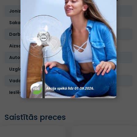
Jonizācija:
Nav
Sakaršanas laiks, sek.:
60
Darba virsmas materiāls:
Titāns
Aizsardzība pret pārkaršanu:
Nav
Automātiskā atslēgšanās:
Nav
Uzglabāšanas soma:
Nav
Vada garums m;
1,8
Ieslēgšanās indikācija:
Ir
Saistītās preces