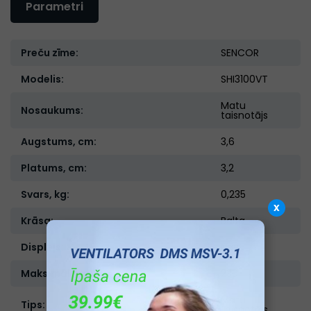
Parametri
Preču zīme:
SENCOR
Modelis:
SHI3100VT
Matu
Nosaukums:
taisnotājs
Augstums, cm:
3,6
Platums, cm:
3,2
Svars, kg:
0,235
x
Krāsa:
Balta
Displejs:
Nav
Maksimālā temperatūra:
230
Matu
Tips:
taisnotājs