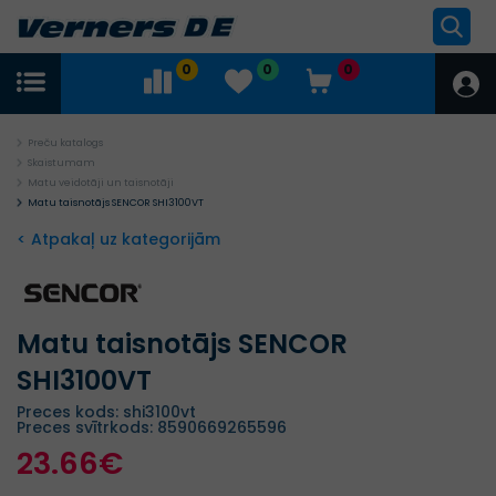
0
0
0
Preču katalogs
Skaistumam
Matu veidotāji un taisnotāji
Matu taisnotājs SENCOR SHI3100VT
< Atpakaļ uz kategorijām
Matu taisnotājs SENCOR
SHI3100VT
Preces kods: shi3100vt
Preces svītrkods: 8590669265596
23.66€