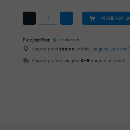
−
+
PIEVIENOT 
Pieejamība:
Ir noliktavā
Saņem preci
šodien
veikalā |
Jelgava, Lielā iela 
Saņem preci ar piegādi
3 - 5
darba dienu laikā