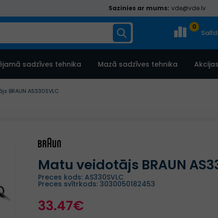
Sazinies ar mums:
vde@vde.lv
0
Salī
ējamā sadzīves tehnika
Mazā sadzīves tehnika
Akcija
tājs BRAUN AS330SVLC
Matu veidotājs BRAUN AS
Preces kods: AS330SVLC
Preces svītrkods: 3030050182453
33.47€