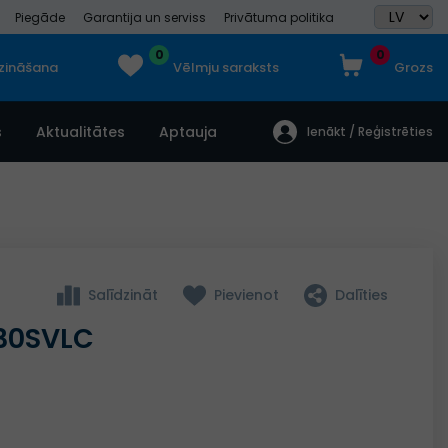
Piegāde
Garantija un serviss
Privātuma politika
0
0
dzināšana
Vēlmju saraksts
Grozs
s
Aktualitātes
Aptauja
Ienākt / Reģistrēties
Salīdzināt
Pievienot
Dalīties
330SVLC