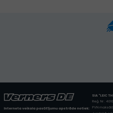
SIA "LEIC TH
Reģ. Nr.: 40
PVN maksātā
Interneta veikala pasūtījumu apstrāde notiek: