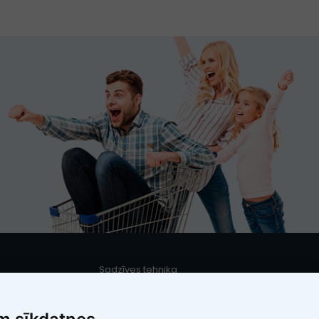
Sadzīves tehnika
s
Iebūvējamā sadzīves tehnika
Mazā sadzīves tehnika