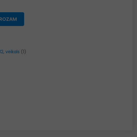
GROZAM
32, veikals
(1)