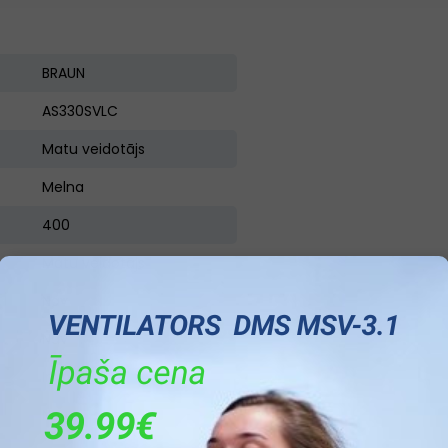
BRAUN
AS330SVLC
Matu veidotājs
Melna
400
Matu veidotājs
Nav
Nav
Ir
Nav