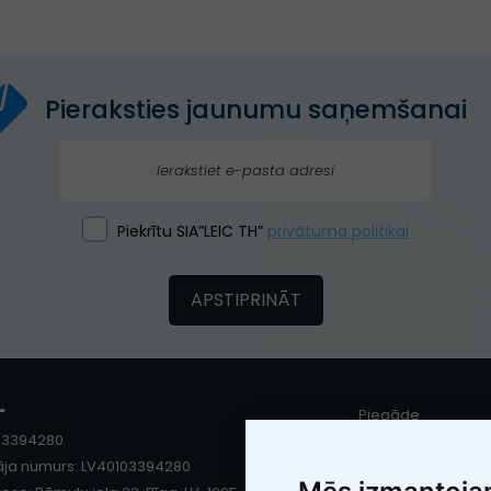
Pieraksties jaunumu saņemšanai
Piekrītu SIA”LEIC TH”
privātuma politikai
APSTIPRINĀT
"
Piegāde
103394280
Garantija un servis
ja numurs: LV40103394280
Apmaksa