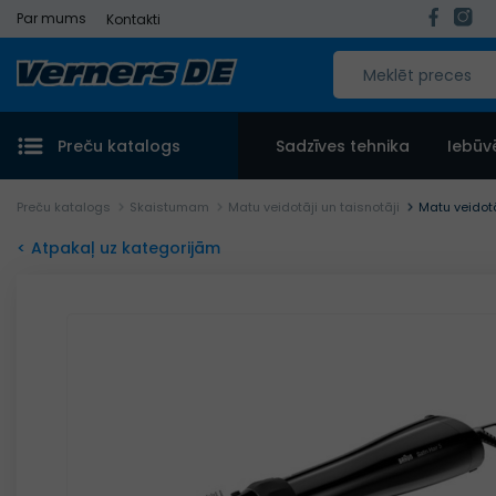
Par mums
Kontakti
Preču katalogs
Sadzīves tehnika
Iebūv
Preču katalogs
Skaistumam
Matu veidotāji un taisnotāji
Matu veido
< Atpakaļ uz kategorijām