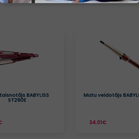
taisnotājs BABYLISS
Matu veidotājs BABYL
ST290E
€
34.01€