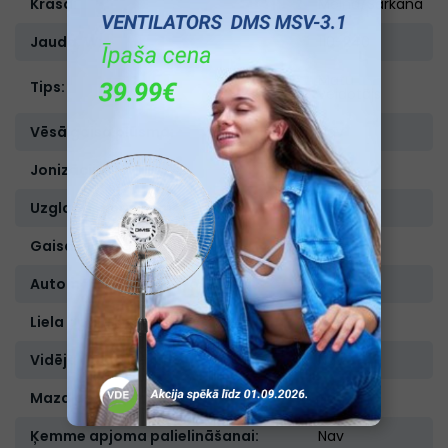
Krāsa:
Melna/Sarkana
Jauda, W:
110-240
Matu
Tips:
veidotājs
Vēsā gaisa plūsma:
Nav
Jonizācija:
Ir
Uzglabāšanas soma:
Nav
Gaisa plūsmas regulēšana:
Nav
Automātiskā uzgaļu rotēšana:
Nav
Liela apaļa ķemme:
Nav
Vidēja apaļa ķemme:
Nav
Maza apaļa ķemme:
Nav
Ķemme apjoma palielināšanai:
Nav