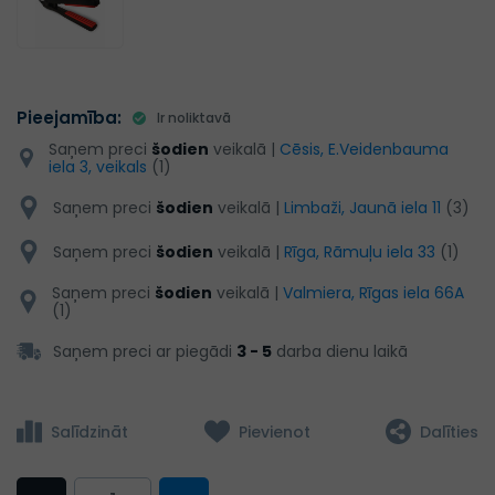
Pieejamība:
Ir noliktavā
Saņem preci
šodien
veikalā |
Cēsis, E.Veidenbauma
iela 3, veikals
(1)
Saņem preci
šodien
veikalā |
Limbaži, Jaunā iela 11
(3)
Saņem preci
šodien
veikalā |
Rīga, Rāmuļu iela 33
(1)
Saņem preci
šodien
veikalā |
Valmiera, Rīgas iela 66A
(1)
Saņem preci ar piegādi
3 - 5
darba dienu laikā
Salīdzināt
Pievienot
Dalīties