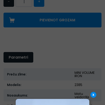
−
+
PIEVIENOT GROZAM
Parametri
MINI VOLUME
Preču zīme:
IRON
Modelis:
2385
Matu
x
Nosaukums:
veidotājs