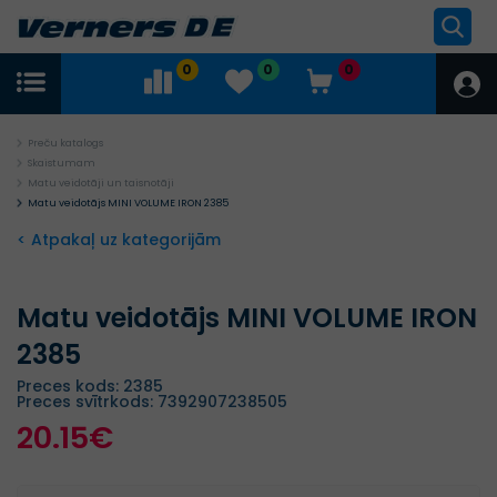
0
0
0
Preču katalogs
Skaistumam
Matu veidotāji un taisnotāji
Matu veidotājs MINI VOLUME IRON 2385
< Atpakaļ uz kategorijām
Matu veidotājs MINI VOLUME IRON
2385
Preces kods: 2385
Preces svītrkods: 7392907238505
20.15€