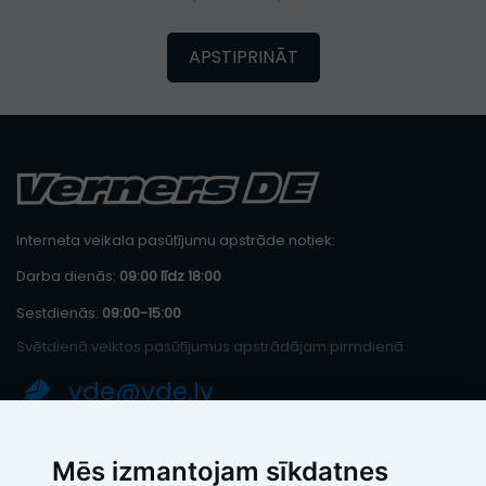
APSTIPRINĀT
Interneta veikala pasūtījumu apstrāde notiek:
Darba dienās:
09:00 līdz 18:00
Sestdienās:
09:00-15:00
Svētdienā veiktos pasūtījumus apstrādājam pirmdienā.
vde@vde.lv
SIA "LEIC TH"
Mēs izmantojam sīkdatnes
Reģ. Nr.: 40103394280