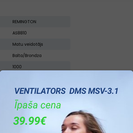
REMINGTON
AS8810
Matu veidotājs
Balta/Brondza
1000
Matu veidotājs
Nav
Ir
Nav
Ir