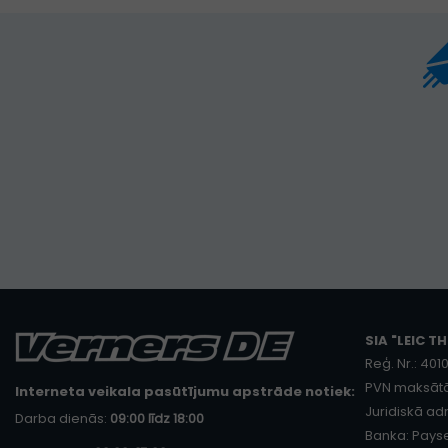
SIA "LEIC TH
Reģ. Nr.: 40
PVN maksātā
Interneta veikala pasūtījumu apstrāde notiek:
Juridiskā adr
Darba dienās:
09:00 līdz 18:00
Banka: Payse