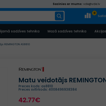
Sazinies ar mums:
vde@vde.lv
0
Salī
ējamā sadzīves tehnika
Mazā sadzīves tehnika
Akcija
ājs REMINGTON AS8810
Matu veidotājs REMINGTO
Preces kods: as8810
Preces svītrkods: 4008496938384
42.77€