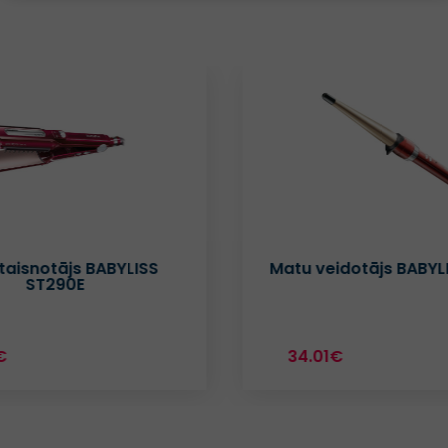
taisnotājs BABYLISS
Matu veidotājs BABYL
ST290E
€
34.01€