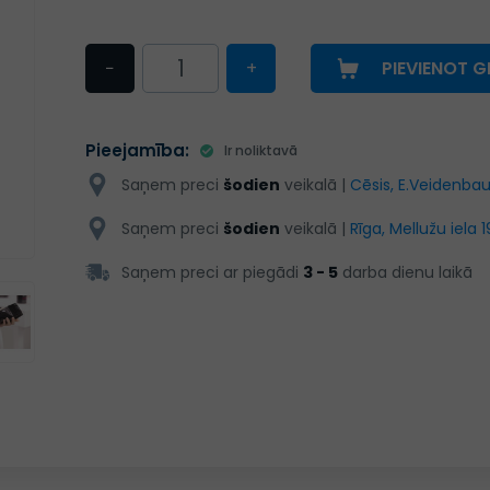
−
+
PIEVIENOT 
Pieejamība:
Ir noliktavā
Saņem preci
šodien
veikalā |
Cēsis, E.Veidenbau
Saņem preci
šodien
veikalā |
Rīga, Mellužu iela 1
Saņem preci ar piegādi
3 - 5
darba dienu laikā