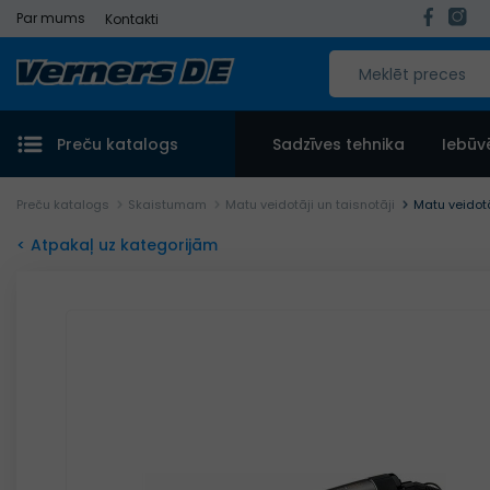
Par mums
Kontakti
Preču katalogs
Sadzīves tehnika
Iebūv
Preču katalogs
Skaistumam
Matu veidotāji un taisnotāji
Matu veidot
< Atpakaļ uz kategorijām