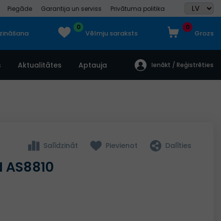
Piegāde
Garantija un serviss
Privātuma politika
0
0
dzināšana
Vēlmju saraksts
Grozs
s
Aktualitātes
Aptauja
Ienākt / Reģistrēties
Salīdzināt
Pievienot
Dalīties
N AS8810