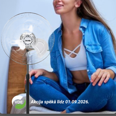
Ir
Ir
Ir
Nav
Nav
Nav
Nav
10
35
16
0,7