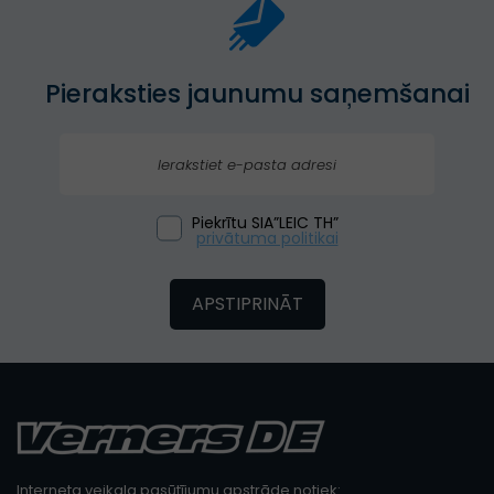
Pieraksties jaunumu saņemšanai
Piekrītu SIA”LEIC TH”
privātuma politikai
APSTIPRINĀT
Interneta veikala pasūtījumu apstrāde notiek: