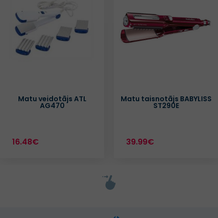
Matu veidotājs ATL
Matu taisnotājs BABYLISS
AG470
ST290E
16.48€
39.99€