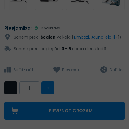
Pieejamība:
Ir noliktavā
Saņem preci
šodien
veikalā |
Limbaži, Jaunā iela 11
(1)
Saņem preci ar piegādi
3 - 5
darba dienu laikā
Salīdzināt
Pievienot
Dalīties
−
+
PIEVIENOT GROZAM