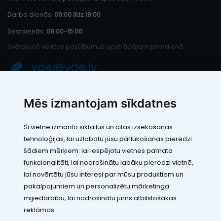
Darba dienās:
09:00 līdz 18:00
Sestdienās:
09:00-15:00
Svētdienā veiktos pasūtījumus apstrādājam pirmdienā.
vde@vde.lv
SIA "LEIC TH"
Mēs izmantojam sīkdatnes
Reģ. Nr.: 40103394280
PVN maksātāja numurs: LV40103394280
Šī vietne izmanto sīkfailus un citas izsekošanas
Juridiskā adrese: Rāmuļu iela 33, Rīga, LV-1005
tehnoloģijas, lai uzlabotu jūsu pārlūkošanas pieredzi
Banka: Paysera LT, UAB
SWIFT: EVIULT21
šādiem mērķiem:
lai iespējotu vietnes pamata
Konts: LT123500010005426773
funkcionalitāti
,
lai nodrošinātu labāku pieredzi vietnē
,
Kontakti
lai novērtētu jūsu interesi par mūsu produktiem un
pakalpojumiem un personalizētu mārketinga
mijiedarbību
,
lai nodrošinātu jums atbilstošākas
reklāmas
.