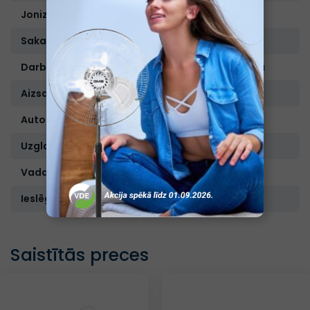
Jonizācija:
Ir
Sakaršanas laiks, sek.:
15
Darba virsmas materiāls:
Keramika
Aizsardzība pret pārkaršanu:
Ir
Automātiskā atslēgšanās:
Nav
Uzglabāšanas soma:
Nav
Vada garums m;
1,8
Ieslēgšanās indikācija:
Ir
Saistītās preces