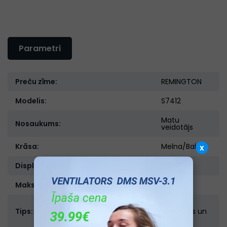
Parametri
Preču zīme:
REMINGTON
Modelis:
S7412
Matu
Nosaukums:
veidotājs
Krāsa:
Melna/Balta
x
Displejs:
Nav
Maksimālā temperatūra:
230
Matu
Tips:
taisnotājs un
lokšķēres