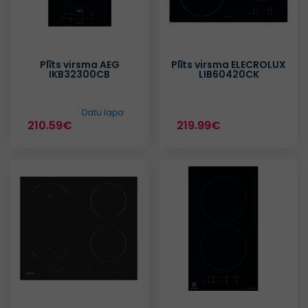
Plīts virsma AEG
Plīts virsma ELECROLUX
IKB32300CB
LIB60420CK
Datu lapa
210.59€
219.99€