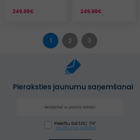
249.99€
249.99€
1
2
3
Pieraksties jaunumu saņemšanai
Piekrītu SIA”LEIC TH”
privātuma politikai