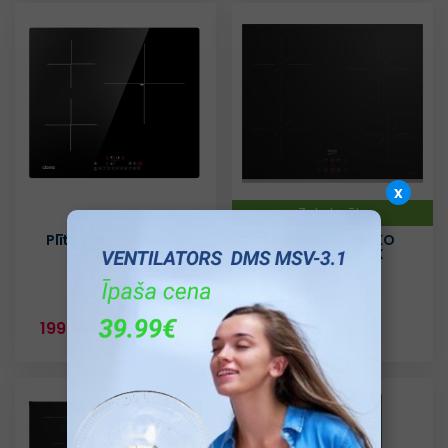
x
Zaļa Izvēle
Plīts virsma CIARRA
Plīts virsma BEKO
CBBIH3B
HII64401SMTX
199.99€
199.99€