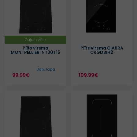
Zaļa Izvēle
Plīts virsma
Plīts virsma CIARRA
MONTPELLIER INT30T15
CRGDBIH2
Datu lapa
99.99€
109.99€