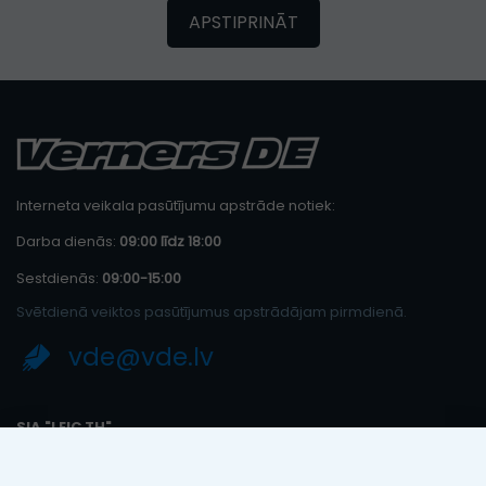
APSTIPRINĀT
Interneta veikala pasūtījumu apstrāde notiek:
Darba dienās:
09:00 līdz 18:00
Sestdienās:
09:00-15:00
Svētdienā veiktos pasūtījumus apstrādājam pirmdienā.
vde@vde.lv
SIA "LEIC TH"
Reģ. Nr.: 40103394280
PVN maksātāja numurs: LV40103394280