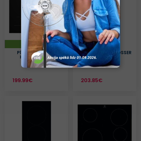
Zaļa Izvēle
Plīts virsma BEKO
Plīts virsma SCHLOSSER
HII64200SFMT
PI302Q1
199.99€
203.85€