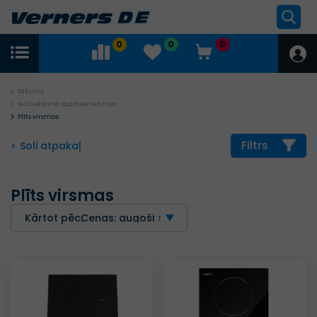
0
0
0
Sākums
Iebūvējamā sadzīves tehnika
Plīts virsmas
Filtrs
< Soli atpakaļ
Plīts virsmas
Kārtot pēc:
Cenas: augoši ↑