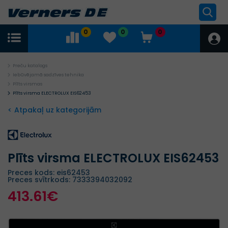
0
0
0
Preču katalogs
Iebūvējamā sadzīves tehnika
Plīts virsmas
Plīts virsma ELECTROLUX EIS62453
< Atpakaļ uz kategorijām
Plīts virsma ELECTROLUX EIS62453
Preces kods: eis62453
Preces svītrkods: 7333394032092
413.61€