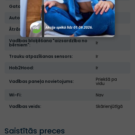
Gatavošanas zonu skaits:
4
Automātiskā izslēgšanās:
Ir
Ātrās uzsildīšanas funkcija (Booster):
Ir
Vadības bloķēšana "aizsardzība no
Ir
bērniem":
Trauku atpazīšanas sensors:
Ir
Hob2Hood:
Ir
Priekšā pa
Vadības paneļa novietojums:
vidu
Wi-Fi:
Nav
Vadības veids:
Skārienjūtīgā
Saistītās preces