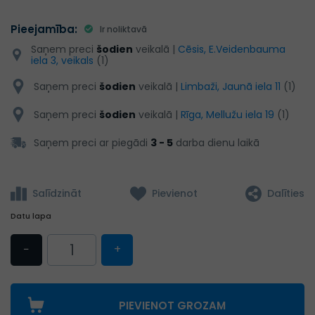
Pieejamība:
Ir noliktavā
Saņem preci
šodien
veikalā |
Cēsis, E.Veidenbauma
iela 3, veikals
(1)
Saņem preci
šodien
veikalā |
Limbaži, Jaunā iela 11
(1)
Saņem preci
šodien
veikalā |
Rīga, Mellužu iela 19
(1)
Saņem preci ar piegādi
3 - 5
darba dienu laikā
Salīdzināt
Pievienot
Dalīties
Datu lapa
−
+
PIEVIENOT GROZAM