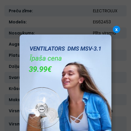
Preču zīme:
ELECTROLUX
Modelis:
EIS62453
x
Nosaukums:
Plīts virsma
Augstums, cm:
4,4
Platums, cm:
59
Dziļums, cm:
52
Svars, kg:
15
Krāsa:
Melna
Maksimālā pieslēguma jauda:
7,2 kWh
Virsmas veids:
Indukcijas
Stikla
Virsmas materiāls:
keramika