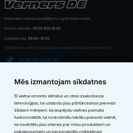
Interneta veikala pasūtījumu apstrāde notiek:
Darba dienās:
09:00 līdz 18:00
Sestdienās:
09:00-15:00
Svētdienā veiktos pasūtījumus apstrādājam pirmdienā.
vde@vde.lv
SIA "LEIC TH"
Mēs izmantojam sīkdatnes
Reģ. Nr.: 40103394280
PVN maksātāja numurs: LV40103394280
Šī vietne izmanto sīkfailus un citas izsekošanas
Juridiskā adrese: Rāmuļu iela 33, Rīga, LV-1005
tehnoloģijas, lai uzlabotu jūsu pārlūkošanas pieredzi
Banka: Paysera LT, UAB
SWIFT: EVIULT21
šādiem mērķiem:
lai iespējotu vietnes pamata
Konts: LT123500010005426773
funkcionalitāti
,
lai nodrošinātu labāku pieredzi vietnē
,
Kontakti
lai novērtētu jūsu interesi par mūsu produktiem un
pakalpojumiem un personalizētu mārketinga