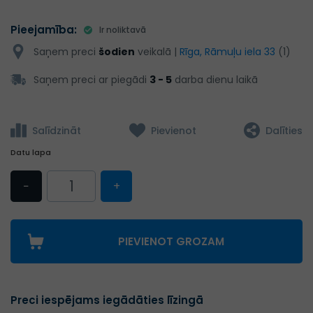
Pieejamība:
Ir noliktavā
Saņem preci
šodien
veikalā |
Rīga, Rāmuļu iela 33
(1)
Saņem preci ar piegādi
3 - 5
darba dienu laikā
Salīdzināt
Pievienot
Dalīties
Datu lapa
−
+
PIEVIENOT GROZAM
Preci iespējams iegādāties līzingā