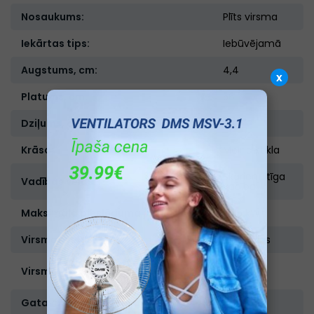
Nosaukums:
Plīts virsma
Iekārtas tips:
Iebūvējamā
Augstums, cm:
4,4
x
Platums, cm:
56
Dziļums, cm:
56
Krāsa:
Melna stikla
Skārienjutīga
Vadības veids:
vadība
Maksimālā pieslēguma jauda:
7,35 kWh
Virsmas veids:
Indukcijas
Stikla
Virsmas materiāls:
keramika
Gatavošanas zonu skaits:
4