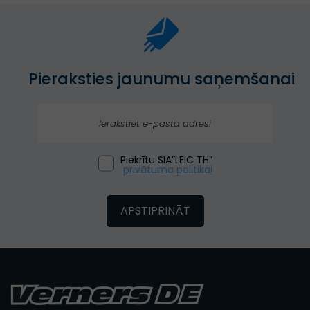
Pieraksties jaunumu saņemšanai
Piekrītu SIA”LEIC TH”
privātuma politikai
APSTIPRINĀT