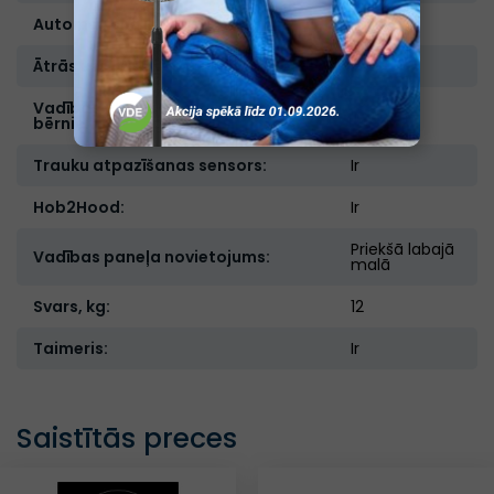
Automātiskā izslēgšanās:
Ir
Ātrās uzsildīšanas funkcija (Booster):
Ir
Vadības bloķēšana "aizsardzība no
Ir
bērniem":
Trauku atpazīšanas sensors:
Ir
Hob2Hood:
Ir
Priekšā labajā
Vadības paneļa novietojums:
malā
Svars, kg:
12
Taimeris:
Ir
Saistītās preces