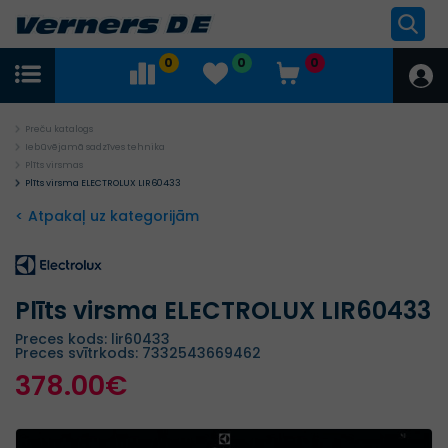
0
0
0
Preču katalogs
Iebūvējamā sadzīves tehnika
Plīts virsmas
Plīts virsma ELECTROLUX LIR60433
< Atpakaļ uz kategorijām
Plīts virsma ELECTROLUX LIR60433
Preces kods: lir60433
Preces svītrkods: 7332543669462
378.00€