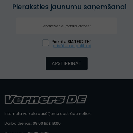
Pieraksties jaunumu saņemšanai
Piekrītu SIA”LEIC TH”
privātuma politikai
APSTIPRINĀT
Interneta veikala pasūtījumu apstrāde notiek:
Darba dienās:
09:00 līdz 18:00