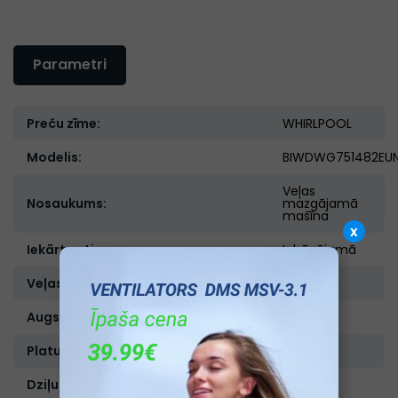
Parametri
Preču zīme:
WHIRLPOOL
Modelis:
BIWDWG751482EU
Veļas
Nosaukums:
mazgājamā
mašīna
x
Iekārtas tips:
Iebūvējamā
Veļas žāvēsanas funkcija:
Ir
Augstums, cm:
82
Platums, cm:
60
Dziļums, cm:
55