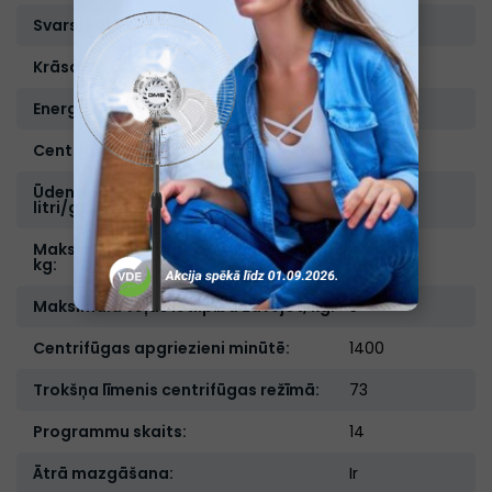
Svars, kg:
65
Krāsa:
Balta
Energoefektivitātes klase:
E
Centrifūgas energoefektivitātes klase:
B
Ūdens patēriņš gadā (100 cikli),
6600
litri/gadā:
Maksimālā veļas ietilpība mazgājot,
7
kg:
Maksimālā veļas ietilpība žāvējot, kg:
5
Centrifūgas apgriezieni minūtē:
1400
Trokšņa līmenis centrifūgas režīmā:
73
Programmu skaits:
14
Ātrā mazgāšana:
Ir