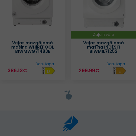
Zaļa Izvēle
Zaļa Izvēle
Veļas mazgājamā
Veļas mazgājamā
mašīna INDESIT
mašīna BAUMATIC
BIWMIL71252
IBD1485D4E
Datu lapa
299.99€
279.99€
E
D