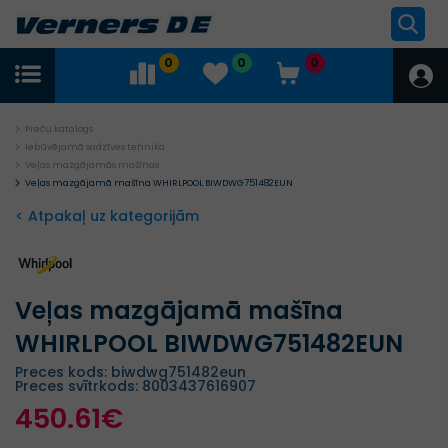
0
0
0
Preču katalogs
Iebūvējamā sadzīves tehnika
Veļas mazgājamās mašīnas
Veļas mazgājamā mašīna WHIRLPOOL BIWDWG751482EUN
< Atpakaļ uz kategorijām
Veļas mazgājamā mašīna
WHIRLPOOL BIWDWG751482EUN
Preces kods: biwdwg751482eun
Preces svītrkods: 8003437616907
450.61€