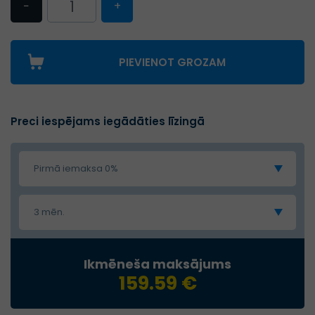
−
+
PIEVIENOT GROZAM
Preci iespējams iegādāties līzingā
Pirmā iemaksa 0%
3 mēn.
Ikmēneša maksājums
159.59 €