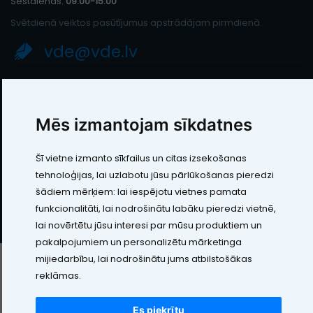
Sestdienās:
09:00-15:00
Svētdienā veiktos pasūtījumus apstrādājam pirmdienā.
vde@vde.lv
SIA "LEIC TH"
Reģ. Nr.: 40103394280
Mēs izmantojam sīkdatnes
PVN maksātāja numurs: LV40103394280
Juridiskā adrese: Rāmuļu iela 33, Rīga, LV-1005
Banka: Paysera LT, UAB
Šī vietne izmanto sīkfailus un citas izsekošanas
SWIFT: EVIULT21
tehnoloģijas, lai uzlabotu jūsu pārlūkošanas pieredzi
Konts: LT123500010005426773
šādiem mērķiem:
lai iespējotu vietnes pamata
Kontakti
funkcionalitāti
,
lai nodrošinātu labāku pieredzi vietnē
,
lai novērtētu jūsu interesi par mūsu produktiem un
pakalpojumiem un personalizētu mārketinga
mijiedarbību
,
lai nodrošinātu jums atbilstošākas
reklāmas
.
Visas cenas norādītas EUR ar PVN 21%
Es piekrītu