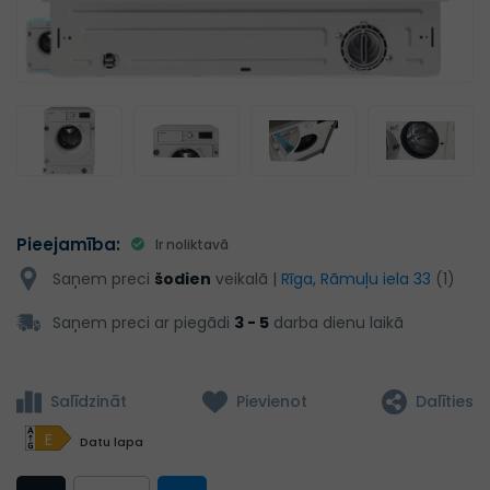
Pieejamība:
Ir noliktavā
Saņem preci
šodien
veikalā |
Rīga, Rāmuļu iela 33
(1)
Saņem preci ar piegādi
3 - 5
darba dienu laikā
Salīdzināt
Pievienot
Dalīties
E
Datu lapa