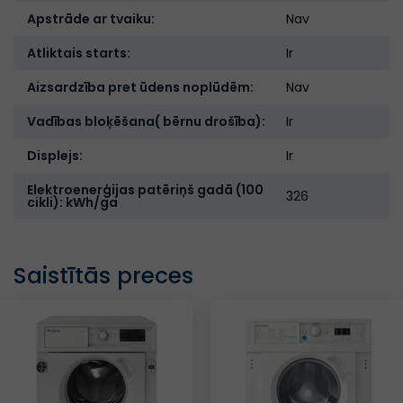
Apstrāde ar tvaiku:
Nav
Atliktais starts:
Ir
Aizsardzība pret ūdens noplūdēm:
Nav
Vadības bloķēšana( bērnu drošība):
Ir
Displejs:
Ir
Elektroenerģijas patēriņš gadā (100
326
cikli): kWh/ga
Saistītās preces