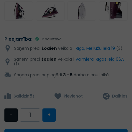
Pieejamība:
Ir noliktavā
Saņem preci
šodien
veikalā |
Rīga, Mellužu iela 19
(3)
Saņem preci
šodien
veikalā |
Valmiera, Rīgas iela 66A
(1)
Saņem preci ar piegādi
3 - 5
darba dienu laikā
Salīdzināt
Pievienot
Dalīties
−
+