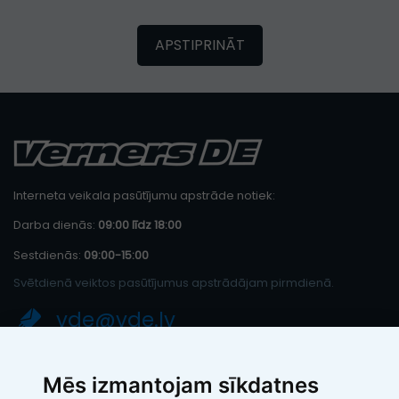
APSTIPRINĀT
Interneta veikala pasūtījumu apstrāde notiek:
Darba dienās:
09:00 līdz 18:00
Sestdienās:
09:00-15:00
Svētdienā veiktos pasūtījumus apstrādājam pirmdienā.
vde@vde.lv
SIA "LEIC TH"
Mēs izmantojam sīkdatnes
Reģ. Nr.: 40103394280