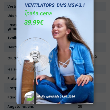
Vertikālais tvaiks:
Ir
Ūdens rezervuāra tilpums, ml.:
300
Pastāvīgās tvaika padeves jauda,
30
g/min.:
Tvaika strūkla, g.:
60
Elektrības vada garums (m):
1,9
Nerūsējošā
Gludināšanas virsma:
tērauda
Ieslēgšanās indikācija:
Ir
Platums, cm:
4,1
Pretpilēšanas sistēma:
Nav
Pašattīrīšanās funkcija:
Ir
Augstums, cm:
39