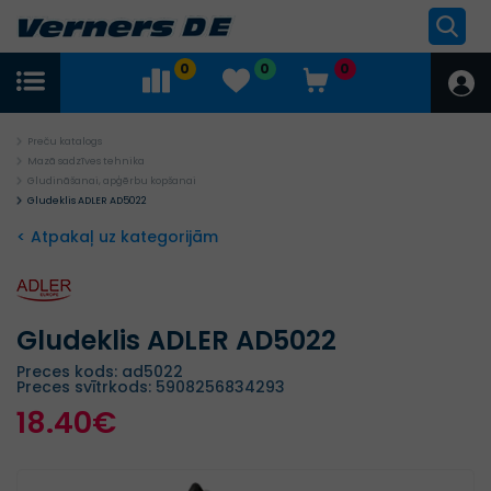
0
0
0
Preču katalogs
Mazā sadzīves tehnika
Gludināšanai, apģērbu kopšanai
Gludeklis ADLER AD5022
< Atpakaļ uz kategorijām
Gludeklis ADLER AD5022
Preces kods: ad5022
Preces svītrkods: 5908256834293
18.40€