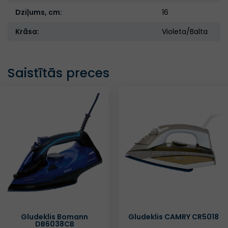
Dziļums, cm:
16
Krāsa:
Violeta/Balta
Saistītās preces
Gludeklis CAMRY CR5018
Tvaika gludināšana
iekārta Clatronic DB3