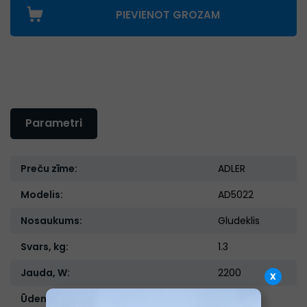
PIEVIENOT GROZAM
Parametri
Preču zīme:
ADLER
Modelis:
AD5022
Nosaukums:
Gludeklis
Svars, kg:
1.3
Jauda, W:
2200
x
Ūdens smidzinātājs:
Ir