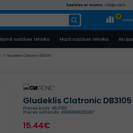
Sazinies ar mums:
vde@vde.lv
0
Salī
ējamā sadzīves tehnika
Mazā sadzīves tehnika
Akcija
i
Gludeklis Clatronic DB3105
Gludeklis Clatronic DB3105
Preces kods: db3105
Preces svītrkods: 4006160635287
15.44€