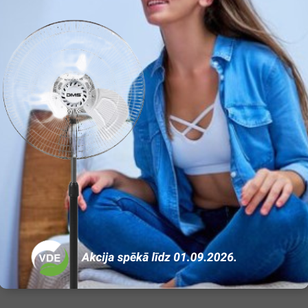
Ir
130
20
40
1,5
Nerūsējošā tērauda
Ir
4,1
Ir
Ir