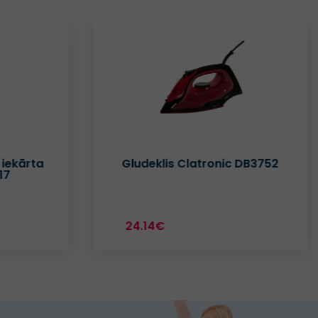
 DB3752
Gludeklis Clatronic DB3755
28.96€