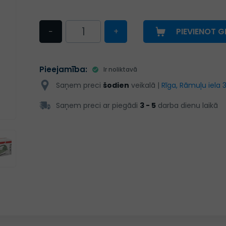
−
+
PIEVIENOT 
Pieejamība:
Ir noliktavā
Saņem preci
šodien
veikalā |
Rīga, Rāmuļu iela 
Saņem preci ar piegādi
3 - 5
darba dienu laikā