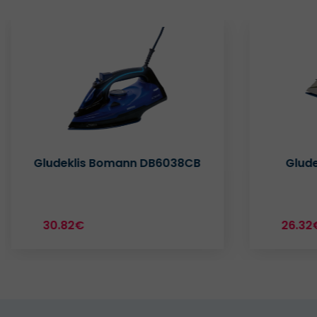
Gludeklis CAMRY CR5018
Tvaika
C
26.32€
28.9