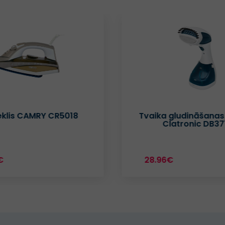
 gludināšanas iekārta
Gludeklis Clatronic
latronic DB3717
6€
24.14€