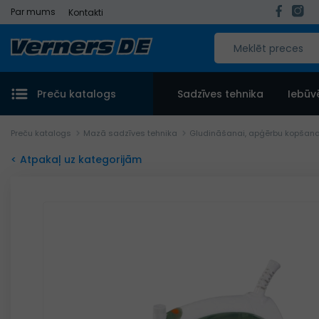
Par mums
Kontakti
Preču katalogs
Sadzīves tehnika
Iebūv
Preču katalogs
Mazā sadzīves tehnika
Gludināšanai, apģērbu kopšana
< Atpakaļ uz kategorijām