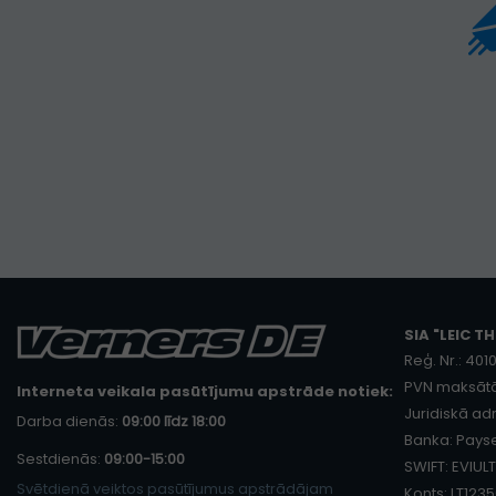
SIA "LEIC TH
Reģ. Nr.: 40
PVN maksātā
Interneta veikala pasūtījumu apstrāde notiek:
Juridiskā adr
Darba dienās:
09:00 līdz 18:00
Banka: Payse
Sestdienās:
09:00-15:00
SWIFT: EVIULT
Svētdienā veiktos pasūtījumus apstrādājam
Konts: LT12