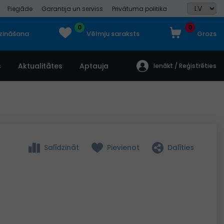
Piegāde
Garantija un serviss
Privātuma politika
0
0
dzināšana
Vēlmju saraksts
Grozs
s
Aktualitātes
Aptauja
Ienākt / Reģistrēties
Salīdzināt
Pievienot
Dalīties