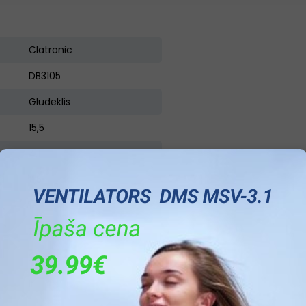
Clatronic
DB3105
Gludeklis
15,5
4,1
11,5
1
Zaļa/Balta
2000
Ir