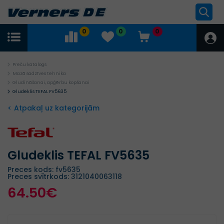
0
0
0
Preču katalogs
Mazā sadzīves tehnika
Gludināšanai, apģērbu kopšanai
Gludeklis TEFAL FV5635
< Atpakaļ uz kategorijām
Gludeklis TEFAL FV5635
Preces kods: fv5635
Preces svītrkods: 3121040063118
64.50€