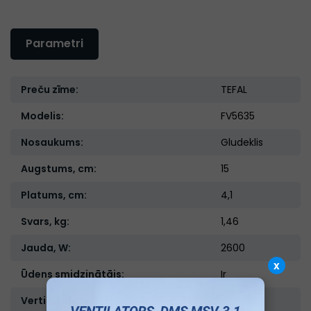
Parametri
Preču zīme:
TEFAL
Modelis:
FV5635
Nosaukums:
Gludeklis
Augstums, cm:
15
Platums, cm:
4,1
Svars, kg:
1,46
Jauda, W:
2600
x
Ūdens smidzinātājs:
Ir
Vertikālais tvaiks:
Ir