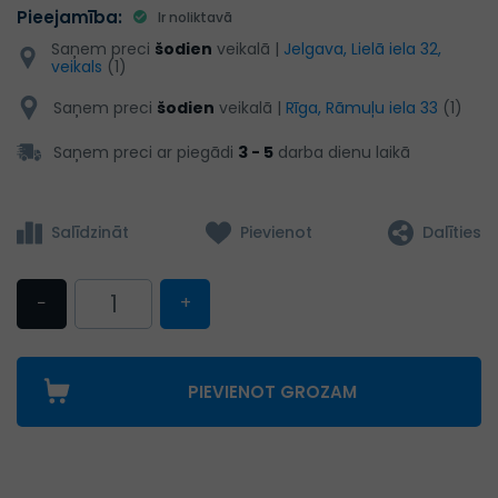
Pieejamība:
Ir noliktavā
Saņem preci
šodien
veikalā |
Jelgava, Lielā iela 32,
veikals
(1)
Saņem preci
šodien
veikalā |
Rīga, Rāmuļu iela 33
(1)
Saņem preci ar piegādi
3 - 5
darba dienu laikā
Salīdzināt
Pievienot
Dalīties
−
+
PIEVIENOT GROZAM