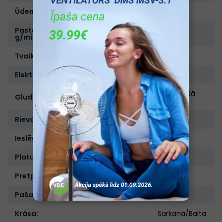
Ūdens rezervuāra tilpums, ml.:
300
Pastāvīgās tvaika padeves jauda,
50
g/min.:
Tvaika strūkla, g.:
200
Elektrības vada garums (m):
2
Nerūsējošā
Gludināšanas virsma:
tērauda
Rieva gludināšanai ap pogām:
Ir
Ieslēgšanās indikācija:
Ir
Platums, cm:
4,1
Pretpilēšanas sistēma:
Ir
Pašattīrīšanās funkcija:
Ir
Krāsa:
Sarkana/Balta