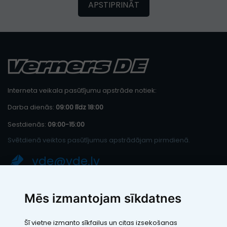
APSTIPRINĀT
Interneta veikala pasūtījumu apstrāde notiek:
Darba dienās:
09:00 līdz 18:00
Sestdienās:
09:00-15:00
Svētdienā veiktos pasūtījumus apstrādājam pirmdienā.
vde@vde.lv
SIA "LEIC TH"
Mēs izmantojam sīkdatnes
Reģ. Nr.: 40103394280
PVN maksātāja numurs: LV40103394280
Šī vietne izmanto sīkfailus un citas izsekošanas
Juridiskā adrese: Rāmuļu iela 33, Rīga, LV-1005