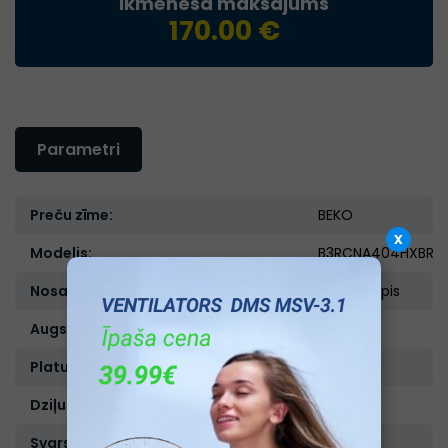
Ikmēneša maksājums
170.00 €
Parametri
Preču zīme:
BEKO
x
Modelis:
B3RCNA404HXBR
Nosaukums:
Ledusskapis
Augstums, cm:
203,5
Platums, cm:
58,5
Dziļums, cm:
66,3
Svars, kg:
80