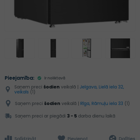
Pieejamība:
Ir noliktavā
Saņem preci
šodien
veikalā |
Jelgava, Lielā iela 32,
veikals
(1)
Saņem preci
šodien
veikalā |
Rīga, Rāmuļu iela 33
(1)
Saņem preci ar piegādi
3 - 5
darba dienu laikā
Salīdzināt
Pievienot
Dalīties