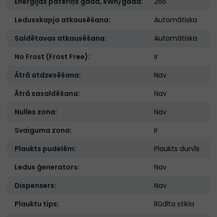
Enerģijas patēriņš gadā, kWh/gadā:
265
Ledusskapja atkausēšana:
Automātiska
Saldētavas atkausēšana:
Automātiska
No Frost (Frost Free):
Ir
Ātrā atdzesēšana:
Nav
Ātrā sasaldēšana:
Nav
Nulles zona:
Nav
Svaiguma zona:
Ir
Plaukts pudelēm:
Plaukts durvīs
Ledus ģenerators:
Nav
Dispensers:
Nav
Plauktu tips:
Rūdīta stikla