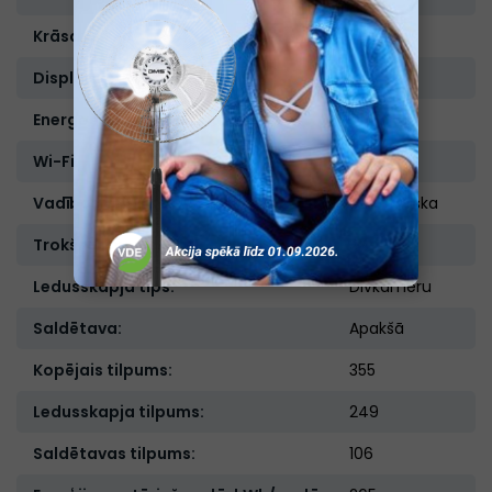
Krāsa:
Antracīts
Displejs:
Ir
Energoefektivitātes klase :
E
Wi-Fi:
Nav
Vadības veids:
Elektroniska
Trokšņu līmenis, db:
37
Ledusskapja tips:
Divkameru
Saldētava:
Apakšā
Kopējais tilpums:
355
Ledusskapja tilpums:
249
Saldētavas tilpums:
106