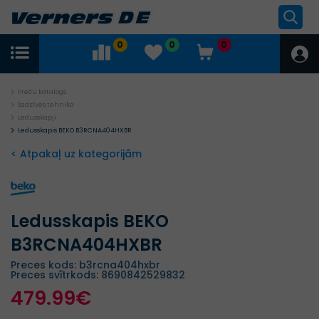
0
0
0
Preču katalogs
Sadzīves tehnika
Ledusskapji
Ledusskapis BEKO B3RCNA404HXBR
< Atpakaļ uz kategorijām
Ledusskapis BEKO
B3RCNA404HXBR
Preces kods: b3rcna404hxbr
Preces svītrkods: 8690842529832
479.99€