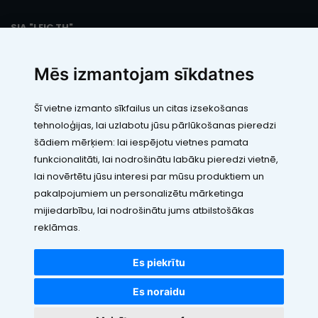
SIA "LEIC TH"
Reģ. Nr.: 40103394280
PVN maksātāja numurs: LV40103394280
Mēs izmantojam sīkdatnes
Juridiskā adrese: Rāmuļu iela 33, Rīga, LV-1005
Banka: Paysera LT, UAB
SWIFT: EVIULT21
Šī vietne izmanto sīkfailus un citas izsekošanas
Konts: LT123500010005426773
tehnoloģijas, lai uzlabotu jūsu pārlūkošanas pieredzi
Kontakti
šādiem mērķiem:
lai iespējotu vietnes pamata
funkcionalitāti
,
lai nodrošinātu labāku pieredzi vietnē
,
lai novērtētu jūsu interesi par mūsu produktiem un
pakalpojumiem un personalizētu mārketinga
mijiedarbību
,
lai nodrošinātu jums atbilstošākas
reklāmas
.
Visas cenas norādītas EUR ar PVN 21%
©2010 - 2026 VDE.LV
Es piekrītu
Visas tiesības rezervētas
Es noraidu
Nojumes, K
webbuilding.lv
interneta veikalu izstrāde