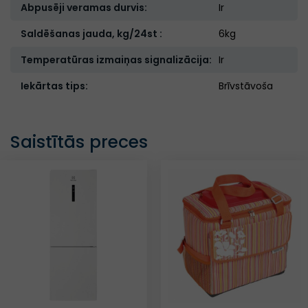
Abpusēji veramas durvis:
Ir
Saldēšanas jauda, kg/24st :
6kg
Temperatūras izmaiņas signalizācija:
Ir
Iekārtas tips:
Brīvstāvoša
Saistītās preces