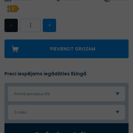
E
−
+
PIEVIENOT GROZAM
Preci iespējams iegādāties līzingā
Pirmā iemaksa 0%
3 mēn.