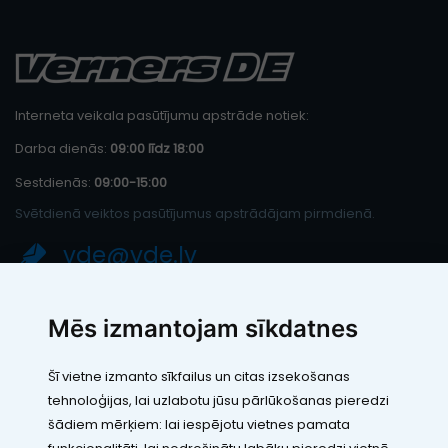
Interneta veikala pasūtījumu apstrāde notiek:
Darba dienās:
09:00 līdz 18:00
Sestdienās:
09:00-15:00
Svētdienā veiktos pasūtījumus apstrādājam pirmdienā.
vde@vde.lv
SIA "LEIC TH"
Mēs izmantojam sīkdatnes
Reģ. Nr.: 40103394280
PVN maksātāja numurs: LV40103394280
Šī vietne izmanto sīkfailus un citas izsekošanas
Juridiskā adrese: Rāmuļu iela 33, Rīga, LV-1005
tehnoloģijas, lai uzlabotu jūsu pārlūkošanas pieredzi
Banka: Paysera LT, UAB
SWIFT: EVIULT21
šādiem mērķiem:
lai iespējotu vietnes pamata
Konts: LT123500010005426773