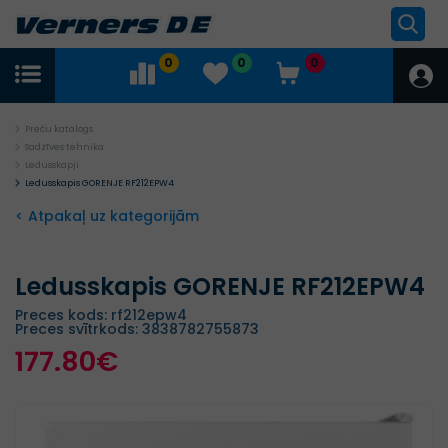
0
0
0
Preču katalogs
Sadzīves tehnika
Ledusskapji
Ledusskapis GORENJE RF212EPW4
< Atpakaļ uz kategorijām
Ledusskapis GORENJE RF212EPW4
Preces kods: rf212epw4
Preces svītrkods: 3838782755873
177.80€