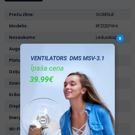
Preču zīme:
GORENJE
Modelis:
RF212EPW4
Nosaukums:
Ledusskapis
x
Augstums, cm:
117
Platums, cm:
47,5
Dziļums, cm:
49
Svars, kg:
32
Krāsa:
Balta
Displejs:
Nav
Energoefektivitātes klase :
E
Wi-Fi:
Nav