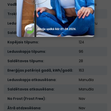
Vadības veids:
Mehānisks
Trokšņu līmenis, db:
36
Ledusskapja tips:
Divkameru
Saldētava:
Augšā
Kopējais tilpums:
124
Ledusskapja tilpums:
96
Saldētavas tilpums:
28
Enerģijas patēriņš gadā, kWh/gadā:
163
Ledusskapja atkausēšana:
Manuāla
Saldētavas atkausēšana:
Manuāla
No Frost (Frost Free):
Nav
Ātrā atdzesēšana:
Nav