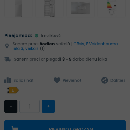
Pieejamība:
Ir noliktavā
Saņem preci
šodien
veikalā |
Cēsis, E.Veidenbauma
iela 3, veikals
(1)
Saņem preci ar piegādi
3 - 5
darba dienu laikā
Salīdzināt
Pievienot
Dalīties
E
−
+
PIEVIENOT GROZAM