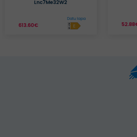
Scm3033Rd
52.88€
523.1