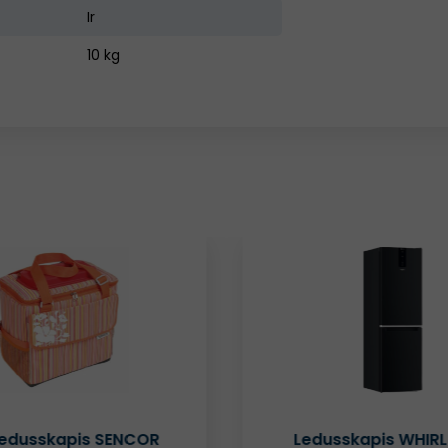
Ir
10 kg
Zaļa Izvēle
sskapis WHIRLPOOL
Ledusskapis INDESIT 