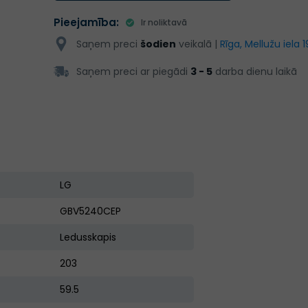
Pieejamība:
Ir noliktavā
Saņem preci
šodien
veikalā |
Rīga, Mellužu iela 1
Saņem preci ar piegādi
3 - 5
darba dienu laikā
LG
GBV5240CEP
Ledusskapis
203
59.5