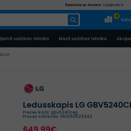
Sazinies ar mums:
vde@vde.lv
0
Salī
ējamā sadzīves tehnika
Mazā sadzīves tehnika
Akcija
40CEP
Ledusskapis LG GBV5240C
Preces kods: gbv5240cep
Preces svītrkods: 060050523443
649.99€