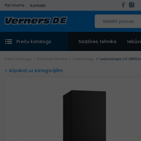
Par mums
Kontakti
Preču katalogs
Sadzīves tehnika
Iebūv
Preču katalogs
Sadzīves tehnika
Ledusskapji
Ledusskapis LG GBV52
< Atpakaļ uz kategorijām