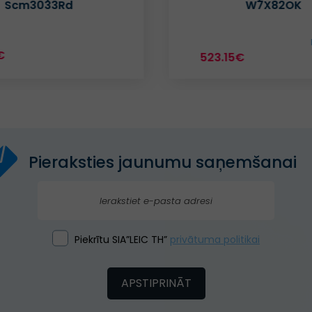
W7X82OK
Datu lapa
5€
329.99€
E
Pieraksties jaunumu saņemšanai
Piekrītu SIA”LEIC TH”
privātuma politikai
APSTIPRINĀT