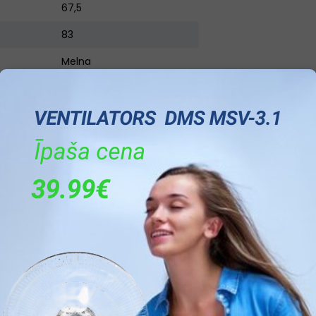
67,5
83
Melna
Iekšējais displejs
C
Elektroniskā –
skārienjūtīgā
35
Divkameru
Apakšā
387
277
110