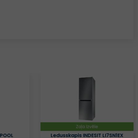
LI7SN1EX
Ledusskapis WHIRLPOOL