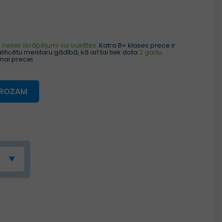
nelieli skrāpējumi vai buktītes.
Katra B+ klases prece ir
ificētu meistaru gādībā, kā arī tai tiek dota
2 gadu
nai precei.
GROZAM