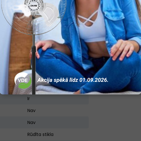
174
Ir
Ir
Ir
Ir
Atvērto durvju trauksmes
signāls
Ir
Ir
Nav
Nav
Rūdīta stikla