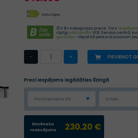
C
Datu lapa
Šī ir B+ kategorijas prece. Tai ir
iespējami 
rūpīgi
pārbaudīta
VDE Servisa centrā, kval
garantija
- tāpat kā jebkurai pavisam jau
−
+
PIEVIENOT 
Preci iespējams iegādāties līzingā
Pirmā iemaksa 0%
3 mēn.
Ikmēneša
230.20 €
maksājums