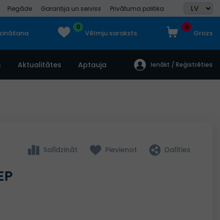
Piegāde
Garantija un serviss
Privātuma politika
0
0
dzināšana
Vēlmju saraksts
Grozs
s
Aktualitātes
Aptauja
Ienākt / Reģistrēties
Salīdzināt
Pievienot
Dalīties
EP